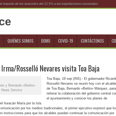
l impacto de los aranceles del 12.5% a las exportaciones nacionales
QUIÉNES SOMOS
DEMO
COVID-19
CONTÁCTENOS
CE
 Irma/Rosselló Nevares visita Toa Baja
Toa Baja, 19 sep (INS).- El gobernador Ricard
Rosselló Nevares se reunió hoy con el alcalde
res y Bernardo «Betito»
de Toa Baja, Bernardo «Betito» Márquez, para
r News Service
reiterar la colaboración del gobierno central co
el ayuntamiento y conocer los planes de
el huracán María por la Isla.
comunicación por los medios tradicionales, el primer ejecutivo expresó que lo
nen instrucciones para que los alcaldes puedan continuar la comunicación por