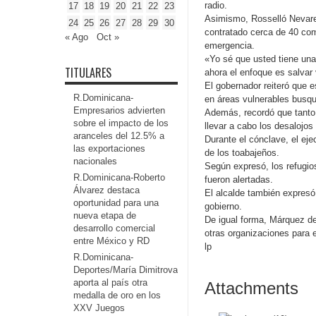
radio.
17
18
19
20
21
22
23
Asimismo, Rosselló Nevare
24
25
26
27
28
29
30
contratado cerca de 40 com
« Ago
Oct »
emergencia.
«Yo sé que usted tiene una
TITULARES
ahora el enfoque es salvar
El gobernador reiteró que 
R.Dominicana-
en áreas vulnerables busqu
Empresarios advierten
Además, recordó que tanto 
sobre el impacto de los
llevar a cabo los desalojos
aranceles del 12.5% a
Durante el cónclave, el eje
las exportaciones
de los toabajeños.
nacionales
Según expresó, los refugio
R.Dominicana-Roberto
fueron alertadas.
Álvarez destaca
El alcalde también expresó
oportunidad para una
gobierno.
nueva etapa de
De igual forma, Márquez de
desarrollo comercial
otras organizaciones para 
entre México y RD
lp
R.Dominicana-
Deportes/María Dimitrova
aporta al país otra
Attachments
medalla de oro en los
XXV Juegos