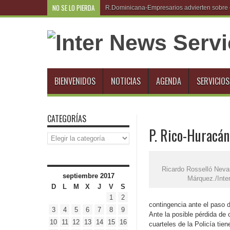
NO SE LO PIERDA
R.Dominicana-Empresarios advierten sobre e
BIENVENIDOS
NOTICIAS
AGENDA
SERVICIOS
CATEGORÍAS
P. Rico-Huracán
Categorías
Ricardo Rosselló Neva
septiembre 2017
Márquez./Inte
D
L
M
X
J
V
S
1
2
contingencia ante el paso d
3
4
5
6
7
8
9
Ante la posible pérdida de 
10
11
12
13
14
15
16
cuarteles de la Policía tie