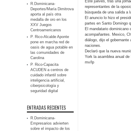
Este jueves, tras una jorn
R.Dominicana-
representantes de la oposi
Deportes/María Dimitrova
búsqueda de una salida a la
aporta al país otra
El anuncio lo hizo el presi
medalla de oro en los
partes en Santo Domingo qu
XXV Juegos
El mandatario dominicano d
Centroamericanos
acompañantes. Mexico, Chi
P. Rico-Alcalde Aponte
diálogo, dijo el gobernant
pone en marcha red de
naciones.
oasis de agua potable en
Declaró que la nueva reuni
las comunidades de
York la asamblea anual de
Carolina
mv/lp
P. Rico-Capacita
ACUDEN a centros de
cuidado infantil sobre
inteligencia artificial,
ciberpsicología y
seguridad digital
ENTRADAS RECIENTES
R.Dominicana-
Empresarios advierten
sobre el impacto de los