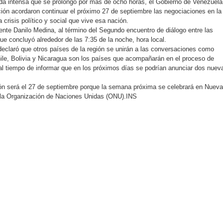
ada intensa que se prolongó por más de ocho horas, el Gobierno de Venezuela
ción acordaron continuar el próximo 27 de septiembre las negociaciones en la
 crisis político y social que vive esa nación.
dente Danilo Medina, al término del Segundo encuentro de diálogo entre las
e concluyó alrededor de las 7:35 de la noche, hora local.
eclaró que otros países de la región se unirán a las conversaciones como
le, Bolivia y Nicaragua son los países que acompañarán en el proceso de
e al tiempo de informar que en los próximos días se podrían anunciar dos nuev
ón será el 27 de septiembre porque la semana próxima se celebrará en Nueva
 la Organización de Naciones Unidas (ONU).INS