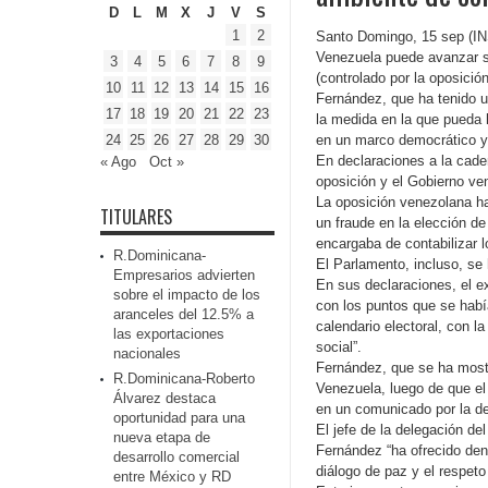
D
L
M
X
J
V
S
1
2
Santo Domingo, 15 sep (INS
Venezuela puede avanzar si
3
4
5
6
7
8
9
(controlado por la oposició
10
11
12
13
14
15
16
Fernández, que ha tenido u
17
18
19
20
21
22
23
la medida en la que pueda h
24
25
26
27
28
29
30
en un marco democrático y
En declaraciones a la cade
« Ago
Oct »
oposición y el Gobierno ve
La oposición venezolana ha
TITULARES
un fraude en la elección de
encargaba de contabilizar 
R.Dominicana-
El Parlamento, incluso, se
Empresarios advierten
En sus declaraciones, el 
sobre el impacto de los
con los puntos que se habí
aranceles del 12.5% a
calendario electoral, con l
las exportaciones
social”.
nacionales
Fernández, que se ha mostr
R.Dominicana-Roberto
Venezuela, luego de que el
Álvarez destaca
en un comunicado por la de
oportunidad para una
El jefe de la delegación d
nueva etapa de
Fernández “ha ofrecido den
desarrollo comercial
diálogo de paz y el respeto
entre México y RD