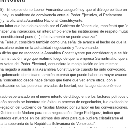
).- El expresidente Leonel Fernández aseguró hoy que el diálogo político en
 hay un ambiente de convivencia entre el Poder Ejecutivo, el Parlamento
n) y la oficialista Asamblea Nacional Constituyente.
na labor que ha sido exaltada por el Gobierno de Venezuela, manifestó que “
aber una interacción, un intercambio entre las instituciones de respeto mutu
 constitucional pues (…) efectivamente se puede avanzar”.
na Telesur, consideró también como una señal de avance el hecho de que la
nezolano estén en la actualidad negociando y “conversando.
 dicho que no reconoce la Asamblea Constituyente por considerar que se hiz
 la institución, algo que reafirmó luego de que la empresa Samartmatic, que 
los votos del Poder Electoral, denunciara la manipulación de los mismos.
 ha negado a asistir a la Asamblea Constituyente cuando ha sido convocado.
ex gobernante dominicano también expresó que puede haber un mayor avance
a “concertado desde hace tiempo que tiene que ver, entre otros, con el
a situación de las personas privadas de libertad, con la agenda económico
ado esperanzado en el nuevo intento de diálogo entre los factores políticos 
 año pasado se intentara sin éxito un proceso de negociación, fue exaltado h
legación del Gobierno de Nicolás Maduro por su labor en las conversaciones
el Gobierno de Maduro para esta negociación, Jorge Rodríguez, indicó que
otados esfuerzos en los últimos dos años para que pudiera cristalizarse el
 a la soberanía de la República Bolivariana de Venezuela”.