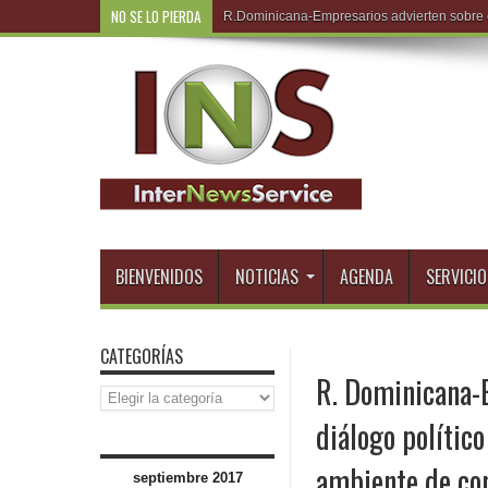
NO SE LO PIERDA
R.Domin
BIENVENIDOS
NOTICIAS
AGENDA
SERVICIO
CATEGORÍAS
R. Dominicana-
Categorías
diálogo polític
ambiente de co
septiembre 2017