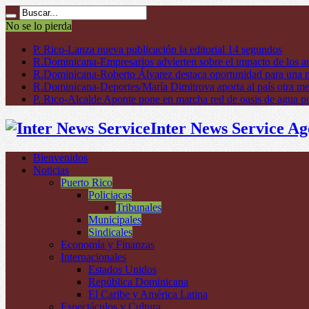
No se lo pierda
P. Rico-Lanza nueva publicación la editorial 14 segundos
R.Dominicana-Empresarios advierten sobre el impacto de los ar
R.Dominicana-Roberto Álvarez destaca oportunidad para una n
R.Dominicana-Deportes/María Dimitrova aporta al país otra m
P. Rico-Alcalde Aponte pone en marcha red de oasis de agua p
Inter News Service Ag
Bienvenidos
Noticias
Puerto Rico
Policiacas
Tribunales
Municipales
Sindicales
Economía y Finanzas
Internacionales
Estados Unidos
República Dominicana
El Caribe y América Latina
Espectáculos y Cultura