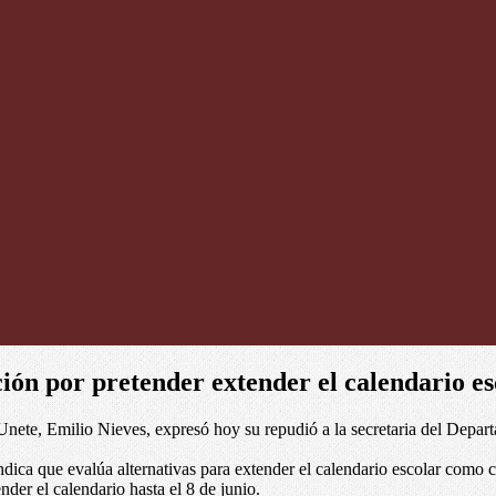
ión por pretender extender el calendario es
 Unete, Emilio Nieves, expresó hoy su repudió a la secretaria del Depar
ndica que evalúa alternativas para extender el calendario escolar como
nder el calendario hasta el 8 de junio.