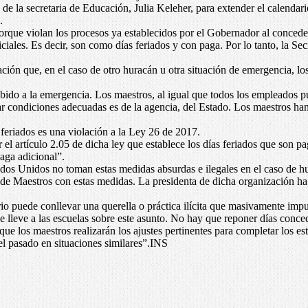
de la secretaria de Educación, Julia Keleher, para extender el calendari
.
porque violan los procesos ya establecidos por el Gobernador al concede
iales. Es decir, son como días feriados y con paga. Por lo tanto, la Se
ación que, en el caso de otro huracán u otra situación de emergencia, l
do a la emergencia. Los maestros, al igual que todos los empleados públ
ar condiciones adecuadas es de la agencia, del Estado. Los maestros han
s feriados es una violación a la Ley 26 de 2017.
el artículo 2.05 de dicha ley que establece los días feriados que son 
paga adicional”.
os Unidos no toman estas medidas absurdas e ilegales en el caso de hu
ón de Maestros con estas medidas. La presidenta de dicha organización h
io puede conllevar una querella o práctica ilícita que masivamente impu
e lleve a las escuelas sobre este asunto. No hay que reponer días conce
ue los maestros realizarán los ajustes pertinentes para completar los es
el pasado en situaciones similares”.INS