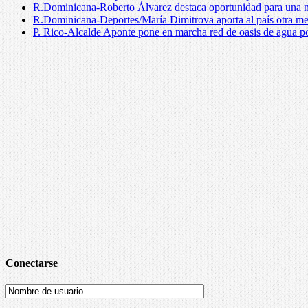
R.Dominicana-Roberto Álvarez destaca oportunidad para una n
R.Dominicana-Deportes/María Dimitrova aporta al país otra m
P. Rico-Alcalde Aponte pone en marcha red de oasis de agua p
Conectarse