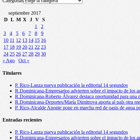
Categorías
septiembre 2017
D
L
M
X
J
V
S
1
2
3
4
5
6
7
8
9
10
11
12
13
14
15
16
17
18
19
20
21
22
23
24
25
26
27
28
29
30
« Ago
Oct »
Titulares
P. Rico-Lanza nueva publicación la editorial 14 segundos
R.Dominicana-Empresarios advierten sobre el impacto de los ar
R.Dominicana-Roberto Álvarez destaca oportunidad para una n
R.Dominicana-Deportes/María Dimitrova aporta al país otra m
P. Rico-Alcalde Aponte pone en marcha red de oasis de agua p
Entradas recientes
P. Rico-Lanza nueva publicación la editorial 14 segundos
R.Dominicana-Empresarios advierten sobre el impacto de los ar