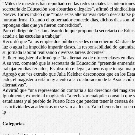
“Miles de maestros han repudiado en las redes sociales las intenciones 
secretaria de Educación son absurdas e ilegales”, afirmó el sindicalista
Nieves Torres indicó que “todas estas alternativas deben descartarse 
huracán Irma. Cuando el gobernador concede días, dichos días son ofic
repongan días que ya fueron concedidos”.
Para el dirigente “es tan absurdo lo que propone la secretaria de Educ
acudir a las escuelas a trabajar”.
Recordó que “a los empleados públicos se les concedieron 3.5 días debi
luz o agua ha impedido impartir clases, la responsabilidad de garantiz
su jornada laboral realizando diversas tareas docentes”.
El líder magisterial afirmó que “la alternativa de ofrecer clases en día
A su vez, comentó que la secretaria de Educación “pretende enmendar 
trabajar en días feriados, Es absurdo e ilegal, a menos que tenga una 
Agregó que “es extraño que Julia Keleher desconozca que en los Estad
lado, el magisterio está muy atento a la colaboración de la Asociaci
alternativas”.
Advirtió que “una representación contraria a los derechos del magister
Igualmente, exhortó al magisterio “a rechazar cualquier consulta que s
estudiantes y al pueblo de Puerto Rico que pueden tener la certeza de q
las actividades académicas no se van a afectar. Ya lo hemos hecho en 
lp
Categorías