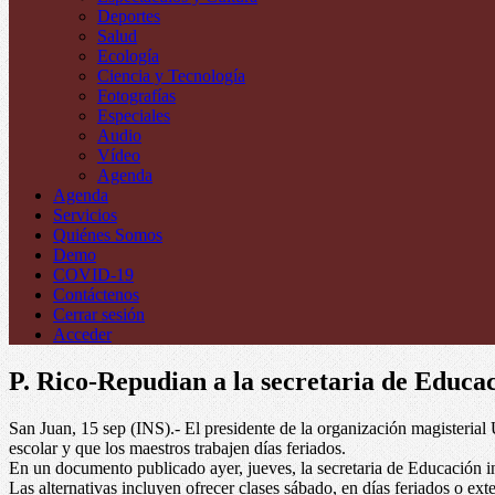
Deportes
Salud
Ecología
Ciencia y Tecnología
Fotografías
Especiales
Audio
Vídeo
Agenda
Agenda
Servicios
Quiénes Somos
Demo
COVID-19
Contáctenos
Cerrar sesión
Acceder
P. Rico-Repudian a la secretaria de Educac
San Juan, 15 sep (INS).- El presidente de la organización magisterial
escolar y que los maestros trabajen días feriados.
En un documento publicado ayer, jueves, la secretaria de Educación i
Las alternativas incluyen ofrecer clases sábado, en días feriados o exte