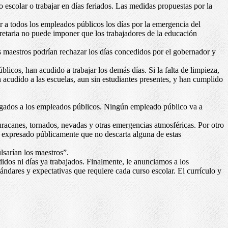
o escolar o trabajar en días feriados. Las medidas propuestas por la
r a todos los empleados públicos los días por la emergencia del
cretaria no puede imponer que los trabajadores de la educación
os maestros podrían rechazar los días concedidos por el gobernador y
icos, han acudido a trabajar los demás días. Si la falta de limpieza,
 acudido a las escuelas, aun sin estudiantes presentes, y han cumplido
pagados a los empleados públicos. Ningún empleado público va a
racanes, tornados, nevadas y otras emergencias atmosféricas. Por otro
a expresado públicamente que no descarta alguna de estas
lsarían los maestros”.
didos ni días ya trabajados. Finalmente, le anunciamos a los
tándares y expectativas que requiere cada curso escolar. El currículo y