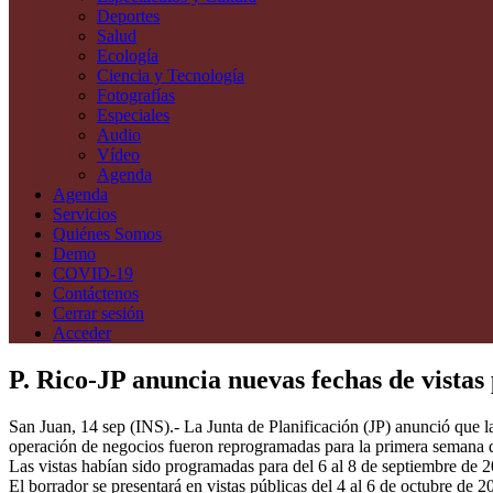
Deportes
Salud
Ecología
Ciencia y Tecnología
Fotografías
Especiales
Audio
Vídeo
Agenda
Agenda
Servicios
Quiénes Somos
Demo
COVID-19
Contáctenos
Cerrar sesión
Acceder
P. Rico-JP anuncia nuevas fechas de vistas
San Juan, 14 sep (INS).- La Junta de Planificación (JP) anunció que l
operación de negocios fueron reprogramadas para la primera semana 
Las vistas habían sido programadas para del 6 al 8 de septiembre de 2
El borrador se presentará en vistas públicas del 4 al 6 de octubre de 