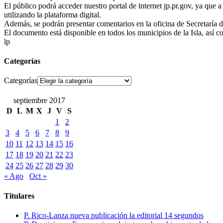
El público podrá acceder nuestro portal de internet jp.pr.gov, ya que 
utilizando la plataforma digital.
Además, se podrán presentar comentarios en la oficina de Secretaría de
El documento está disponible en todos los municipios de la Isla, así c
lp
Categorías
Categorías
septiembre 2017
D
L
M
X
J
V
S
1
2
3
4
5
6
7
8
9
10
11
12
13
14
15
16
17
18
19
20
21
22
23
24
25
26
27
28
29
30
« Ago
Oct »
Titulares
P. Rico-Lanza nueva publicación la editorial 14 segundos