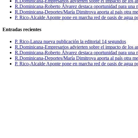
R.Dominicana-Empresarios advierten sobre el impacto de los ar
R.Dominicana-Roberto Álvarez destaca oportunidad para una n
R.Dominicana-Deportes/María Dimitrova aporta al país otra m
P. Rico-Alcalde Aponte pone en marcha red de oasis de agua p
Entradas recientes
P. Rico-Lanza nueva publicación la editorial 14 segundos
R.Dominicana-Empresarios advierten sobre el impacto de los ar
R.Dominicana-Roberto Álvarez destaca oportunidad para una n
R.Dominicana-Deportes/María Dimitrova aporta al país otra m
P. Rico-Alcalde Aponte pone en marcha red de oasis de agua p