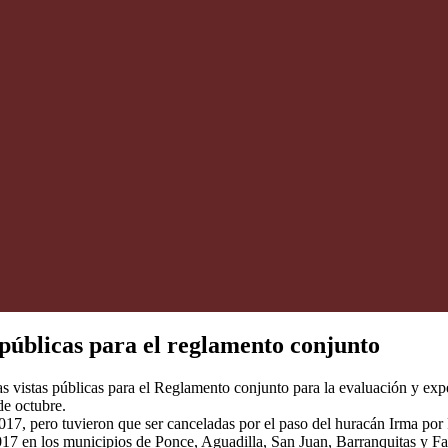
 públicas para el reglamento conjunto
as vistas públicas para el Reglamento conjunto para la evaluación y expe
de octubre.
017, pero tuvieron que ser canceladas por el paso del huracán Irma por
2017 en los municipios de Ponce, Aguadilla, San Juan, Barranquitas y Fa