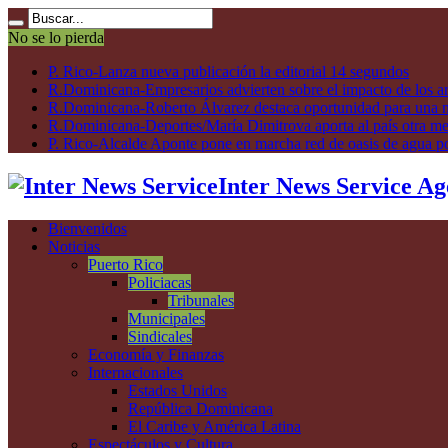
No se lo pierda
P. Rico-Lanza nueva publicación la editorial 14 segundos
R.Dominicana-Empresarios advierten sobre el impacto de los ar
R.Dominicana-Roberto Álvarez destaca oportunidad para una n
R.Dominicana-Deportes/María Dimitrova aporta al país otra m
P. Rico-Alcalde Aponte pone en marcha red de oasis de agua p
Inter News Service Ag
Bienvenidos
Noticias
Puerto Rico
Policiacas
Tribunales
Municipales
Sindicales
Economía y Finanzas
Internacionales
Estados Unidos
República Dominicana
El Caribe y América Latina
Espectáculos y Cultura