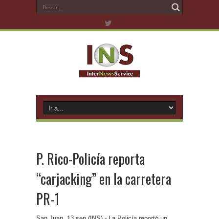
P. Rico-Policía reporta
“carjacking” en la carretera
PR-1
San Juan, 13 sep (INS).- La Policía reportó un