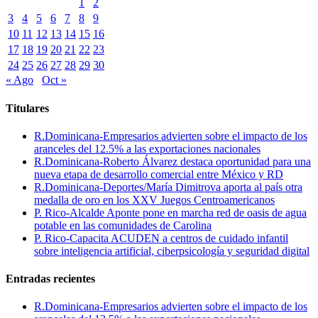
1
2
3
4
5
6
7
8
9
10
11
12
13
14
15
16
17
18
19
20
21
22
23
24
25
26
27
28
29
30
« Ago
Oct »
Titulares
R.Dominicana-Empresarios advierten sobre el impacto de los
aranceles del 12.5% a las exportaciones nacionales
R.Dominicana-Roberto Álvarez destaca oportunidad para una
nueva etapa de desarrollo comercial entre México y RD
R.Dominicana-Deportes/María Dimitrova aporta al país otra
medalla de oro en los XXV Juegos Centroamericanos
P. Rico-Alcalde Aponte pone en marcha red de oasis de agua
potable en las comunidades de Carolina
P. Rico-Capacita ACUDEN a centros de cuidado infantil
sobre inteligencia artificial, ciberpsicología y seguridad digital
Entradas recientes
R.Dominicana-Empresarios advierten sobre el impacto de los