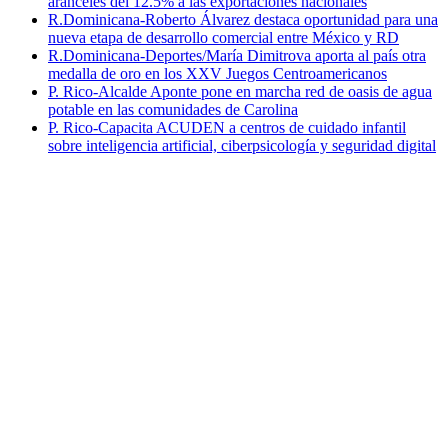
aranceles del 12.5% a las exportaciones nacionales
R.Dominicana-Roberto Álvarez destaca oportunidad para una
nueva etapa de desarrollo comercial entre México y RD
R.Dominicana-Deportes/María Dimitrova aporta al país otra
medalla de oro en los XXV Juegos Centroamericanos
P. Rico-Alcalde Aponte pone en marcha red de oasis de agua
potable en las comunidades de Carolina
P. Rico-Capacita ACUDEN a centros de cuidado infantil
sobre inteligencia artificial, ciberpsicología y seguridad digital