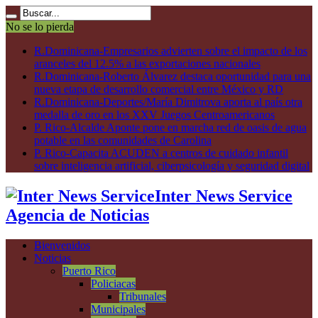
No se lo pierda
R.Dominicana-Empresarios advierten sobre el impacto de los
aranceles del 12.5% a las exportaciones nacionales
R.Dominicana-Roberto Álvarez destaca oportunidad para una
nueva etapa de desarrollo comercial entre México y RD
R.Dominicana-Deportes/María Dimitrova aporta al país otra
medalla de oro en los XXV Juegos Centroamericanos
P. Rico-Alcalde Aponte pone en marcha red de oasis de agua
potable en las comunidades de Carolina
P. Rico-Capacita ACUDEN a centros de cuidado infantil
sobre inteligencia artificial, ciberpsicología y seguridad digital
Inter News Service
Agencia de Noticias
Bienvenidos
Noticias
Puerto Rico
Policiacas
Tribunales
Municipales