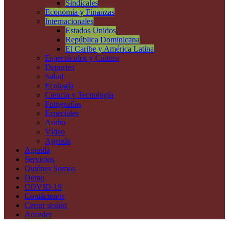
Sindicales
Economía y Finanzas
Internacionales
Estados Unidos
República Dominicana
El Caribe y América Latina
Espectáculos y Cultura
Deportes
Salud
Ecología
Ciencia y Tecnología
Fotografías
Especiales
Audio
Vídeo
Agenda
Agenda
Servicios
Quiénes Somos
Demo
COVID-19
Contáctenos
Cerrar sesión
Acceder