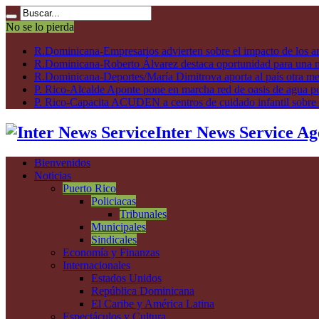
No se lo pierda
R.Dominicana-Empresarios advierten sobre el impacto de los ar
R.Dominicana-Roberto Álvarez destaca oportunidad para una n
R.Dominicana-Deportes/María Dimitrova aporta al país otra m
P. Rico-Alcalde Aponte pone en marcha red de oasis de agua p
P. Rico-Capacita ACUDEN a centros de cuidado infantil sobre inte
Inter News Service Ag
Bienvenidos
Noticias
Puerto Rico
Policiacas
Tribunales
Municipales
Sindicales
Economía y Finanzas
Internacionales
Estados Unidos
República Dominicana
El Caribe y América Latina
Espectáculos y Cultura