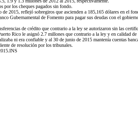
3.5, 1.9 y 1.3 millones de 2012 al 2015, respectivamente.
os por los cheques pagados sin fondo.
 de 2015, reflejó sobregiros que ascienden a 185,165 dólares en el fon
Banco Gubernamental de Fomento para pagar sus deudas con el gobierno, 
nsferencias de crédito que contrario a la ley se autorizaron sin las certi
erto Rico le asignó 2.7 millones que contrario a la ley y en calidad de p
alizaba ni era confiable y al 30 de junio de 2015 mantenía cuentas banc
ente de resolución por los tribunales.
 2015.INS