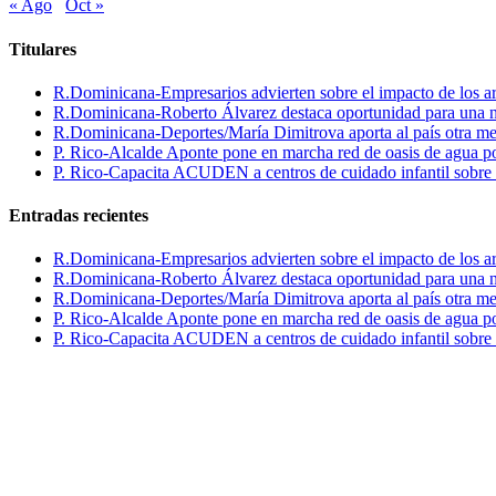
« Ago
Oct »
Titulares
R.Dominicana-Empresarios advierten sobre el impacto de los ar
R.Dominicana-Roberto Álvarez destaca oportunidad para una n
R.Dominicana-Deportes/María Dimitrova aporta al país otra m
P. Rico-Alcalde Aponte pone en marcha red de oasis de agua p
P. Rico-Capacita ACUDEN a centros de cuidado infantil sobre inte
Entradas recientes
R.Dominicana-Empresarios advierten sobre el impacto de los ar
R.Dominicana-Roberto Álvarez destaca oportunidad para una n
R.Dominicana-Deportes/María Dimitrova aporta al país otra m
P. Rico-Alcalde Aponte pone en marcha red de oasis de agua p
P. Rico-Capacita ACUDEN a centros de cuidado infantil sobre inte