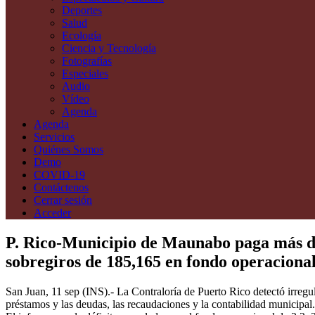
Deportes
Salud
Ecología
Ciencia y Tecnología
Fotografías
Especiales
Audio
Vídeo
Agenda
Agenda
Servicios
Quiénes Somos
Demo
COVID-19
Contáctenos
Cerrar sesión
Acceder
P. Rico-Municipio de Maunabo paga más de 
sobregiros de 185,165 en fondo operaciona
San Juan, 11 sep (INS).- La Contraloría de Puerto Rico detectó irregu
préstamos y las deudas, las recaudaciones y la contabilidad municipal.