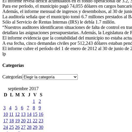
El informe revela déficit acumulados en el fondo operacional de 3.2, 
Para ese período, el municipio pagó 74,055 dólares en cargos bancari
Además, el informe mensual de ingresos y desembolsos, al 30 de junio
La auditoría señala que el municipio tomó 6.7 millones prestados al 
Sólo al Servicio de Rentas Internas (IRS) le debía 1.7 millón.
“Nuestros auditores identificaron situaciones de falta de control en tra
detallara las asignaciones presupuestarias. Además, la Legislatura de Pu
El informe evidencia que la contabilidad del municipio no estaba actu
A esa fecha, cinco demandas civiles por 512,243 dólares estaban pendi
El informe cubre el período del 1 de enero de 2012 al 30 de junio de
lp
Categorías
Categorías
septiembre 2017
D
L
M
X
J
V
S
1
2
3
4
5
6
7
8
9
10
11
12
13
14
15
16
17
18
19
20
21
22
23
24
25
26
27
28
29
30