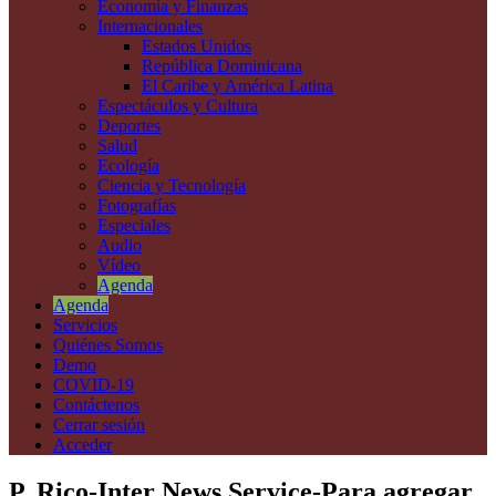
Economía y Finanzas
Internacionales
Estados Unidos
República Dominicana
El Caribe y América Latina
Espectáculos y Cultura
Deportes
Salud
Ecología
Ciencia y Tecnología
Fotografías
Especiales
Audio
Vídeo
Agenda
Agenda
Servicios
Quiénes Somos
Demo
COVID-19
Contáctenos
Cerrar sesión
Acceder
P. Rico-Inter News Service-Para agregar