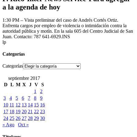
a la agenda de hoy
1:30 PM – Vista preliminar del caso de Andrés Cortés Ortiz.
Enfrenta cargos por empleo de violencia o intimidación contra la
autoridad pública y motín. En la sala 605 del Centro Judicial de San
Juan. Contacto: 787 641-6929.INS
lp
Categorías
Categorías
septiembre 2017
D
L
M
X
J
V
S
1
2
3
4
5
6
7
8
9
10
11
12
13
14
15
16
17
18
19
20
21
22
23
24
25
26
27
28
29
30
« Ago
Oct »
Titulares