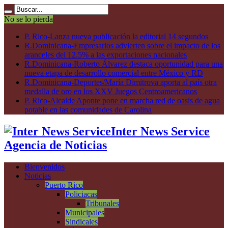
No se lo pierda
P. Rico-Lanza nueva publicación la editorial 14 segundos
R.Dominicana-Empresarios advierten sobre el impacto de los
aranceles del 12.5% a las exportaciones nacionales
R.Dominicana-Roberto Álvarez destaca oportunidad para una
nueva etapa de desarrollo comercial entre México y RD
R.Dominicana-Deportes/María Dimitrova aporta al país otra
medalla de oro en los XXV Juegos Centroamericanos
P. Rico-Alcalde Aponte pone en marcha red de oasis de agua
potable en las comunidades de Carolina
Inter News Service
Agencia de Noticias
Bienvenidos
Noticias
Puerto Rico
Policiacas
Tribunales
Municipales
Sindicales