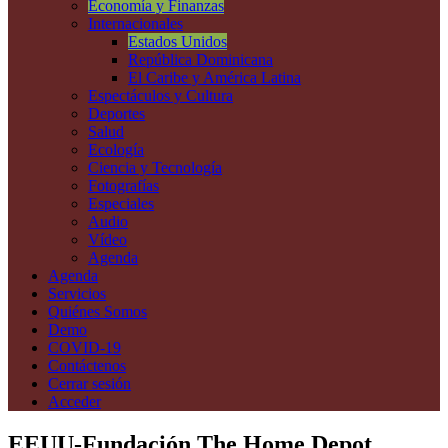
Economía y Finanzas
Internacionales
Estados Unidos
República Dominicana
El Caribe y América Latina
Espectáculos y Cultura
Deportes
Salud
Ecología
Ciencia y Tecnología
Fotografías
Especiales
Audio
Vídeo
Agenda
Agenda
Servicios
Quiénes Somos
Demo
COVID-19
Contáctenos
Cerrar sesión
Acceder
EEUU-Fundación The Home Depot