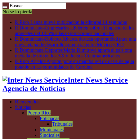
No se lo pierda
P. Rico-Lanza nueva publicación la editorial 14 segundos
R.Dominicana-Empresarios advierten sobre el impacto de los
aranceles del 12.5% a las exportaciones nacionales
R.Dominicana-Roberto Álvarez destaca oportunidad para una
nueva etapa de desarrollo comercial entre México y RD
R.Dominicana-Deportes/María Dimitrova aporta al país otra
medalla de oro en los XXV Juegos Centroamericanos
P. Rico-Alcalde Aponte pone en marcha red de oasis de agua
potable en las comunidades de Carolina
Inter News Service
Agencia de Noticias
Bienvenidos
Noticias
Puerto Rico
Policiacas
Tribunales
Municipales
Sindicales