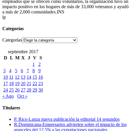
empleados que se ofrecen como voluntarios, la organización tuvo un
impacto positivo en los hogares de más de 33,000 veteranos y ayudó
a más de 2,000 comunidades.INS
lp
Categorías
Categorías
septiembre 2017
D
L
M
X
J
V
S
1
2
3
4
5
6
7
8
9
10
11
12
13
14
15
16
17
18
19
20
21
22
23
24
25
26
27
28
29
30
« Ago
Oct »
Titulares
P. Rico-Lanza nueva publicación la editorial 14 segundos
R.Dominicana-Empresarios advierten sobre el impacto de los
aranceles del 12.5% a las exportaciones nacionales