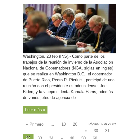
EEUU-
Gobernador
Pierluisi
visita
Casa
Blanca
y
se
reúne
con
el
presidente
Biden
y
varios
jefes
Washington, 23 feb (INS).- Como parte de los
de
agencia
trabajos de la reunión de invierno de la Asociación
del
gobierno
Nacional de Gobernadores (NGA, siglas en inglés)
federal
que se realiza en Washington D.C., el gobernador
de Puerto Rico, Pedro R. Pierluisi, participó de una
reunión con el presidente estadounidense, Joe
Biden, y la vicepresidenta Kamala Harris, además
de varios jefes de agencia del ...
Leer más »
« Primero
...
10
20
Página 32 di 2.882
«
30
31
32
33
34
»
40
50
60
...