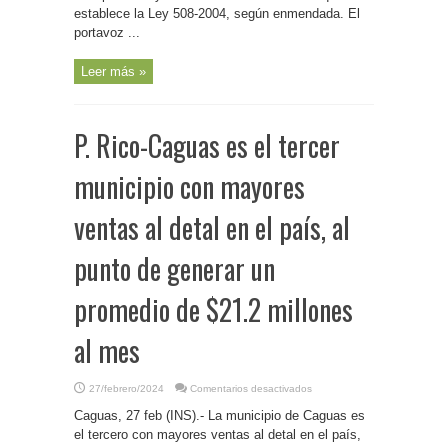
establece la Ley 508-2004, según enmendada. El
portavoz ...
Leer más »
P. Rico-Caguas es el tercer
municipio con mayores
ventas al detal en el país, al
punto de generar un
promedio de $21.2 millones
al mes
en
27/febrero/2024
Comentarios desactivados
P.
Rico-
Caguas, 27 feb (INS).- La municipio de Caguas es
Caguas
es
el tercero con mayores ventas al detal en el país,
el