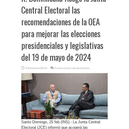
Central Electoral las
recomendaciones de la OEA
para mejorar las elecciones
presidenciales y legislativas
del 19 de mayo de 2024
en
25/febrero/2024
Comentarios desactivados
R.
Dominicana-
Acoge
la
Junta
Central
Electoral
las
recomendaciones
de
la
OEA
para
mejorar
las
elecciones
Santo Domingo, 25 feb (INS).- La Junta Central
presidenciales
y
Electoral (JCE) informó que acogerá las
legislativas