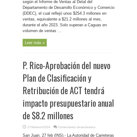
según el Informe de Ventas al Detal del
tercer
municipio
Departamento de Desarrollo Económico y Comercio
con
mayores
(DDEC), el cual reflejó unos $254.3 millones en
ventas
ventas, equivalente a $21.2 millones al mes,
al
detal
durante el año 2023. Solo superan a Caguas en
en
el
volumen de ventas ...
país,
al
punto
Leer más »
de
generar
un
promedio
de
$21.2
P. Rico-Aprobación del nuevo
millones
al
mes
Plan de Clasificación y
Retribución de ACT tendrá
impacto presupuestario anual
de $8.2 millones
en
27/febrero/2024
Comentarios desactivados
P.
Rico-
San Juan, 27 feb (INS).- La Autoridad de Carreteras
Aprobación