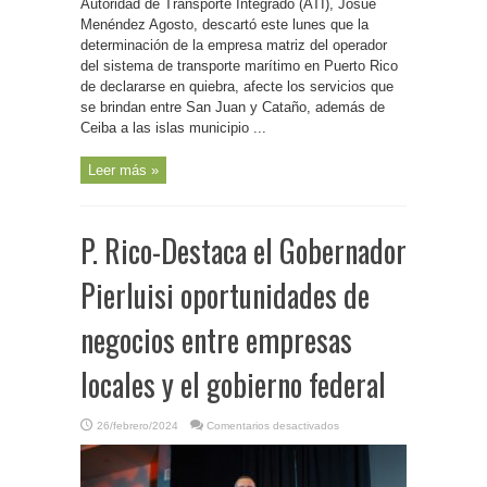
de
Autoridad de Transporte Integrado (ATI), Josué
la
Menéndez Agosto, descartó este lunes que la
ATI
asegura
determinación de la empresa matriz del operador
que
servicio
del sistema de transporte marítimo en Puerto Rico
de
de declararse en quiebra, afecte los servicios que
lanchas
no
se brindan entre San Juan y Cataño, además de
se
afectará
Ceiba a las islas municipio ...
con
proceso
de
Leer más »
quiebra
de
empresa
matriz
de
HMS
P. Rico-Destaca el Gobernador
Ferries
Pierluisi oportunidades de
negocios entre empresas
locales y el gobierno federal
en
26/febrero/2024
Comentarios desactivados
P.
Rico-
Destaca
el
Gobernador