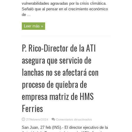
del
vulnerabilidades agravadas por la crisis climática.
Ferry,
Señaló que al pensar en el crecimiento económico
saliendo
desde
de ...
San
Pedro
de
Macorís
Leer más »
hacia
Puerto
Rico
P. Rico-Director de la ATI
asegura que servicio de
lanchas no se afectará con
proceso de quiebra de
empresa matriz de HMS
Ferries
en
27/febrero/2024
Comentarios desactivados
P.
Rico-
San Juan, 27 feb (INS).- El director ejecutivo de la
Director