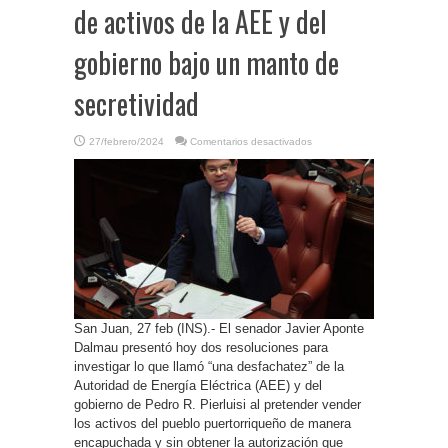
de activos de la AEE y del
gobierno bajo un manto de
secretividad
en
27/febrero/2024
Comentarios desactivados
P.
Rico-
Senador
Aponte
Dalmau
denuncia
venta
ilegal
de
activos
de
la
AEE
y
del
gobierno
San Juan, 27 feb (INS).- El senador Javier Aponte
bajo
un
Dalmau presentó hoy dos resoluciones para
manto
de
investigar lo que llamó “una desfachatez” de la
secretividad
Autoridad de Energía Eléctrica (AEE) y del
gobierno de Pedro R. Pierluisi al pretender vender
los activos del pueblo puertorriqueño de manera
encapuchada y sin obtener la autorización que