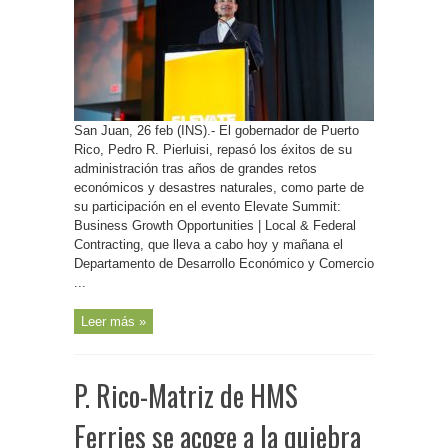
Pierluisi
oportunidades
de
negocios
entre
empresas
locales
y
el
gobierno
federal
San Juan, 26 feb (INS).- El gobernador de Puerto
Rico, Pedro R. Pierluisi, repasó los éxitos de su
administración tras años de grandes retos
económicos y desastres naturales, como parte de
su participación en el evento Elevate Summit:
Business Growth Opportunities | Local & Federal
Contracting, que lleva a cabo hoy y mañana el
Departamento de Desarrollo Económico y Comercio
...
Leer más »
P. Rico-Matriz de HMS
Ferries se acoge a la quiebra