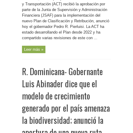
del
y Transportación (ACT) recibió la aprobación por
nuevo
parte de la Junta de Supervisión y Administración
Plan
de
Financiera (JSAF) para la implementación del
Clasificación
y
nuevo Plan de Clasificación y Retribución, anunció
Retribución
hoy el gobernador Pedro R. Pierluisi. La ACT ha
de
ACT
estado desarrollando el Plan desde 2022 y ha
tendrá
impacto
compartido varias revisiones de este con ...
presupuestario
anual
de
Leer más »
$8.2
millones
R. Dominicana- Gobernante
Luis Abinader dice que el
modelo de crecimiento
generado por el país amenaza
la biodiversidad; anunció la
apertura de una nueva ruta