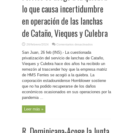
lo que causa incertidumbre
en operación de las lanchas
de Cataño, Vieques y Culebra
en
26/febrero/2024
Comentarios desactivados
P.
Rico-
San Juan, 26 feb (INS).- La cuestionada
Matriz
de
privatización del servicio de lanchas de Cataño,
HMS
Vieques y Culebra hace dos años ha recibido un
Ferries
se
remezón al trascender hoy que la empresa matriz
acoge
a
de HMS Ferries se acogió a la quiebra. La
la
corporación estadounidense Hornblower sostiene
quiebra
lo
que no ha podido recuperarse de los daños
que
causa
económicos ocasionados en sus operaciones por la
incertidumbre
en
pandemia ...
operación
de
las
Leer más »
lanchas
de
Cataño,
Vieques
y
Culebra
R. Dominicana-Acoge la Junta