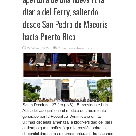
diaria del Ferry, saliendo
desde San Pedro de Macorís
hacia Puerto Rico
en
27/febrero/2024
Comentarios desactivados
R.
Dominicana-
Gobernante
Luis
Abinader
dice
que
el
modelo
de
crecimiento
generado
por
el
país
amenaza
Santo Domingo, 27 feb (INS).- El presidente Luis
la
biodiversidad;
Abinader aseguró que el modelo de crecimiento
anunció
la
generado por la República Dominicana en las
apertura
de
últimas décadas amenaza la biodiversidad del país,
una
al tiempo que manifestó que la presión sobre la
nueva
ruta
disponibilidad de los recursos naturales ha causado
diaria