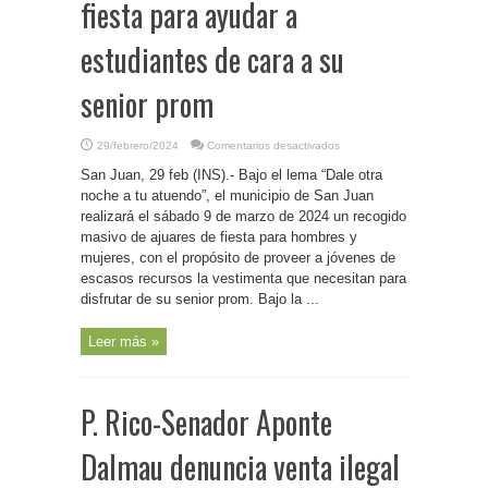
fiesta para ayudar a
estudiantes de cara a su
senior prom
en
29/febrero/2024
Comentarios desactivados
P.
Rico-
San Juan, 29 feb (INS).- Bajo el lema “Dale otra
Municipio
de
noche a tu atuendo”, el municipio de San Juan
San
realizará el sábado 9 de marzo de 2024 un recogido
Juan
exhorta
masivo de ajuares de fiesta para hombres y
a
donar
mujeres, con el propósito de proveer a jóvenes de
trajes
escasos recursos la vestimenta que necesitan para
de
fiesta
disfrutar de su senior prom. Bajo la ...
para
ayudar
a
estudiantes
Leer más »
de
cara
a
su
senior
P. Rico-Senador Aponte
prom
Dalmau denuncia venta ilegal