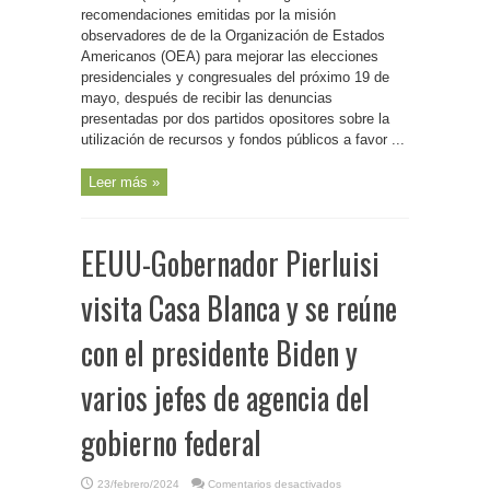
del
recomendaciones emitidas por la misión
19
de
observadores de de la Organización de Estados
mayo
Americanos (OEA) para mejorar las elecciones
de
2024
presidenciales y congresuales del próximo 19 de
mayo, después de recibir las denuncias
presentadas por dos partidos opositores sobre la
utilización de recursos y fondos públicos a favor ...
Leer más »
EEUU-Gobernador Pierluisi
visita Casa Blanca y se reúne
con el presidente Biden y
varios jefes de agencia del
gobierno federal
en
23/febrero/2024
Comentarios desactivados