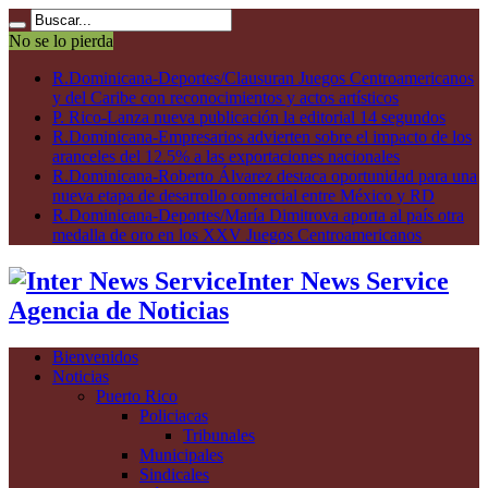
No se lo pierda
R.Dominicana-Deportes/Clausuran Juegos Centroamericanos
y del Caribe con reconocimientos y actos artísticos
P. Rico-Lanza nueva publicación la editorial 14 segundos
R.Dominicana-Empresarios advierten sobre el impacto de los
aranceles del 12.5% a las exportaciones nacionales
R.Dominicana-Roberto Álvarez destaca oportunidad para una
nueva etapa de desarrollo comercial entre México y RD
R.Dominicana-Deportes/María Dimitrova aporta al país otra
medalla de oro en los XXV Juegos Centroamericanos
Inter News Service
Agencia de Noticias
Bienvenidos
Noticias
Puerto Rico
Policiacas
Tribunales
Municipales
Sindicales