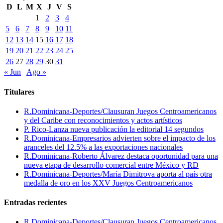
D
L
M
X
J
V
S
1
2
3
4
5
6
7
8
9
10
11
12
13
14
15
16
17
18
19
20
21
22
23
24
25
26
27
28
29
30
31
« Jun
Ago »
Titulares
R.Dominicana-Deportes/Clausuran Juegos Centroamericanos
y del Caribe con reconocimientos y actos artísticos
P. Rico-Lanza nueva publicación la editorial 14 segundos
R.Dominicana-Empresarios advierten sobre el impacto de los
aranceles del 12.5% a las exportaciones nacionales
R.Dominicana-Roberto Álvarez destaca oportunidad para una
nueva etapa de desarrollo comercial entre México y RD
R.Dominicana-Deportes/María Dimitrova aporta al país otra
medalla de oro en los XXV Juegos Centroamericanos
Entradas recientes
R.Dominicana-Deportes/Clausuran Juegos Centroamericanos