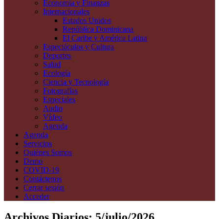
Economía y Finanzas
Internacionales
Estados Unidos
República Dominicana
El Caribe y América Latina
Espectáculos y Cultura
Deportes
Salud
Ecología
Ciencia y Tecnología
Fotografías
Especiales
Audio
Vídeo
Agenda
Agenda
Servicios
Quiénes Somos
Demo
COVID-19
Contáctenos
Cerrar sesión
Acceder
Archivos Diarios:
5/julio/2026