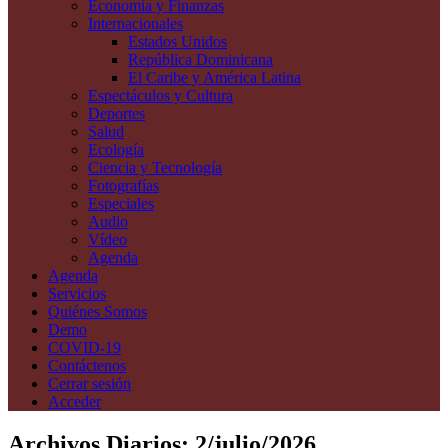
Economía y Finanzas
Internacionales
Estados Unidos
República Dominicana
El Caribe y América Latina
Espectáculos y Cultura
Deportes
Salud
Ecología
Ciencia y Tecnología
Fotografías
Especiales
Audio
Vídeo
Agenda
Agenda
Servicios
Quiénes Somos
Demo
COVID-19
Contáctenos
Cerrar sesión
Acceder
Archivos Diarios:
2/julio/2026