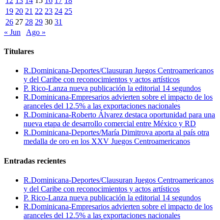
12
13
14
15
16
17
18
19
20
21
22
23
24
25
26
27
28
29
30
31
« Jun
Ago »
Titulares
R.Dominicana-Deportes/Clausuran Juegos Centroamericanos
y del Caribe con reconocimientos y actos artísticos
P. Rico-Lanza nueva publicación la editorial 14 segundos
R.Dominicana-Empresarios advierten sobre el impacto de los
aranceles del 12.5% a las exportaciones nacionales
R.Dominicana-Roberto Álvarez destaca oportunidad para una
nueva etapa de desarrollo comercial entre México y RD
R.Dominicana-Deportes/María Dimitrova aporta al país otra
medalla de oro en los XXV Juegos Centroamericanos
Entradas recientes
R.Dominicana-Deportes/Clausuran Juegos Centroamericanos
y del Caribe con reconocimientos y actos artísticos
P. Rico-Lanza nueva publicación la editorial 14 segundos
R.Dominicana-Empresarios advierten sobre el impacto de los
aranceles del 12.5% a las exportaciones nacionales