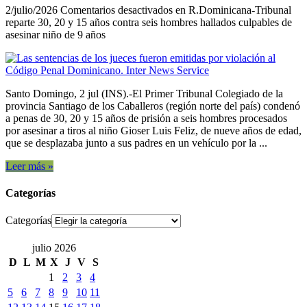
2/julio/2026
Comentarios desactivados
en R.Dominicana-Tribunal
reparte 30, 20 y 15 años contra seis hombres hallados culpables de
asesinar niño de 9 años
Santo Domingo, 2 jul (INS).-El Primer Tribunal Colegiado de la
provincia Santiago de los Caballeros (región norte del país) condenó
a penas de 30, 20 y 15 años de prisión a seis hombres procesados
por asesinar a tiros al niño Gioser Luis Feliz, de nueve años de edad,
que se desplazaba junto a sus padres en un vehículo por la ...
Leer más »
Categorías
Categorías
julio 2026
D
L
M
X
J
V
S
1
2
3
4
5
6
7
8
9
10
11