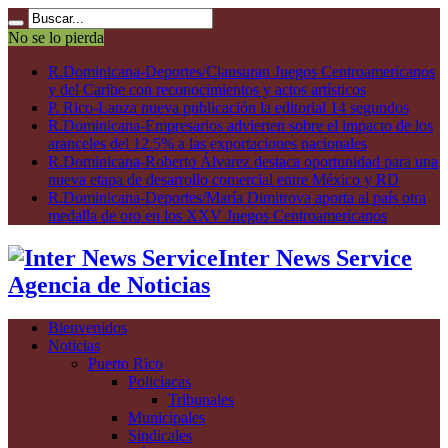
No se lo pierda
R.Dominicana-Deportes/Clausuran Juegos Centroamericanos
y del Caribe con reconocimientos y actos artísticos
P. Rico-Lanza nueva publicación la editorial 14 segundos
R.Dominicana-Empresarios advierten sobre el impacto de los
aranceles del 12.5% a las exportaciones nacionales
R.Dominicana-Roberto Álvarez destaca oportunidad para una
nueva etapa de desarrollo comercial entre México y RD
R.Dominicana-Deportes/María Dimitrova aporta al país otra
medalla de oro en los XXV Juegos Centroamericanos
Inter News Service
Agencia de Noticias
Bienvenidos
Noticias
Puerto Rico
Policiacas
Tribunales
Municipales
Sindicales