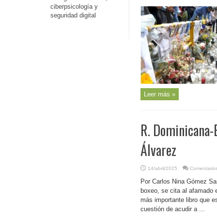
ciberpsicología y
seguridad digital
Leer más »
R. Dominicana-B
Álvarez
14/abril/2025
Comentarios
Por Carlos Nina Gómez Sant
boxeo, se cita al afamado e
más importante libro que es
cuestión de acudir a ...