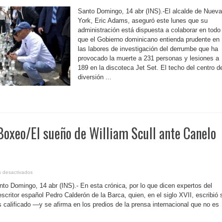
R.
Dominicana-
Santo Domingo, 14 abr (INS).-El alcalde de Nueva
Alcaldía
de
York, Eric Adams, aseguró este lunes que su
Nueva
administración está dispuesta a colaborar en todo 
York
colaborará
que el Gobierno dominicano entienda prudente en
en
las
las labores de investigación del derrumbe que ha
labores
de
provocado la muerte a 231 personas y lesiones a
investigación
189 en la discoteca Jet Set. El techo del centro d
del
derrumbe
diversión ...
de
discoteca
oxeo/El sueño de William Scull ante Canelo
en
 desactivados
R.
Dominicana-
o Domingo, 14 abr (INS).- En esta crónica, por lo que dicen expertos del
Boxeo/El
sueño
scritor español Pedro Calderón de la Barca, quien, en el siglo XVII, escribió 
de
 calificado —y se afirma en los predios de la prensa internacional que no es
William
Scull
ante
Canelo