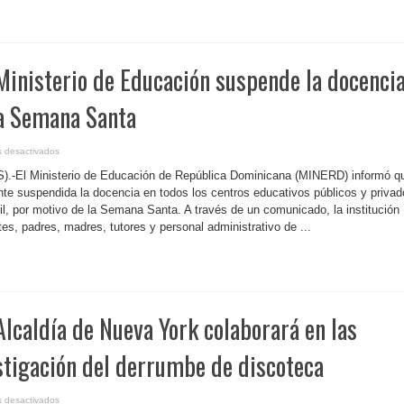
la
discriminación
inisterio de Educación suspende la docenci
la Semana Santa
en
 desactivados
R.
Dominicana-
S).-El Ministerio de Educación de República Dominicana (MINERD) informó q
Ministerio
de
nte suspendida la docencia en todos los centros educativos públicos y priva
Educación
ril, por motivo de la Semana Santa. A través de un comunicado, la institución
suspende
la
es, padres, madres, tutores y personal administrativo de ...
docencia
por
motivo
de
la
Semana
Santa
lcaldía de Nueva York colaborará en las
stigación del derrumbe de discoteca
en
 desactivados