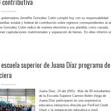
 contributiva
en
 desactivados
P.
Rico-
a gobernadora Jenniffer González Colón cumplió hoy con su responsabilidad
Cumple
gobernadora
planillas estatal y federal de contribución sobre ingresos correspondientes al a
González
ra González Colón radicó de manera electrónica sus planillas como casada,
Colón
con
tener capitulaciones matrimoniales y separación de bienes. En ellas informó u
su
responsabilidad
contributiva
 escuela superior de Juana Díaz programa de
ciera
en
 desactivados
P.
Rico-
Juana Díaz, 14 abr (INS).- Más de 80 estudiantes
Culmina
escuela
de la Escuela Superior Carmen Belén Veiga de
superior
Juana Díaz participaron en una experiencia
de
Juana
educativa interactiva ofrecida por PenFed Credit
Díaz
programa
Union y la organización educativa a nivel