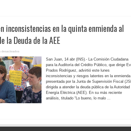
Álvarez
en inconsistencias en la quinta enmienda al
de la Deuda de la AEE
en
 desactivados
P.
Rico-
San Juan, 14 abr (INS).- La Comisión Ciudadana
Advierten
inconsistencias
para la Auditoría del Crédito Público, que dirige E
en
Prados Rodríguez, advirtió este lunes
la
quinta
inconsistencias y riesgos latentes en la enmienda
enmienda
al
presentada por la Junta de Supervisión Fiscal (JS
Plan
de
dirigida a atender la deuda pública de la Autoridad
Ajuste
Energía Eléctrica (AEE). En su más reciente
de
la
análisis, titulado “Lo bueno, lo malo ...
Deuda
de
la
AEE