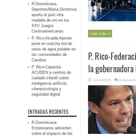
R.Dominicana-
Deportes/María Dimitrova
aporta al país otra
medalla de oro en los
XXV Juegos
Centroamericanos
Leer más »
P. Rico-Alcalde Aponte
pone en marcha red de
oasis de agua potable en
P. Rico-Federac
las comunidades de
Carolina
la gobernadora 
P. Rico-Capacita
ACUDEN a centros de
cuidado infantil sobre
14/abril/2025
Comentarios
inteligencia artificial,
ciberpsicología y
seguridad digital
ENTRADAS RECIENTES
R.Dominicana-
Empresarios advierten
sobre el impacto de los