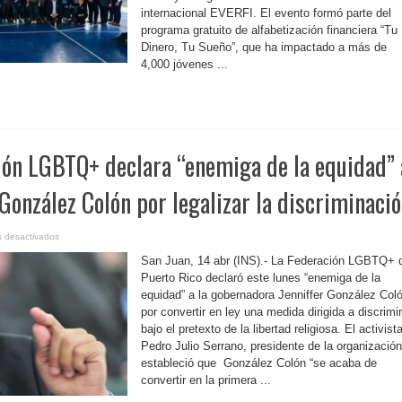
de
educación
internacional EVERFI. El evento formó parte del
financiera
programa gratuito de alfabetización financiera “Tu
Dinero, Tu Sueño”, que ha impactado a más de
4,000 jóvenes ...
ión LGBTQ+ declara “enemiga de la equidad” 
González Colón por legalizar la discriminaci
en
 desactivados
P.
Rico-
San Juan, 14 abr (INS).- La Federación LGBTQ+ 
Federación
LGBTQ+
Puerto Rico declaró este lunes “enemiga de la
declara
equidad” a la gobernadora Jenniffer González Col
“enemiga
de
por convertir en ley una medida dirigida a discrimi
la
equidad”
bajo el pretexto de la libertad religiosa. El activist
a
la
Pedro Julio Serrano, presidente de la organización
gobernadora
estableció que González Colón “se acaba de
González
Colón
convertir en la primera ...
por
legalizar