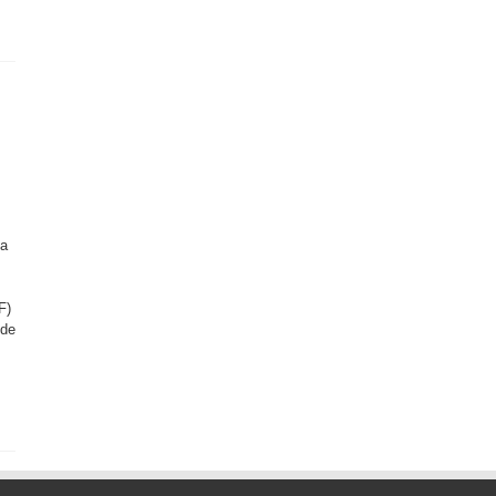
va
F)
 de