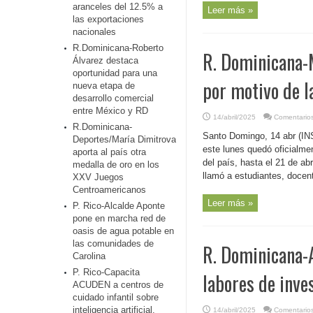
aranceles del 12.5% a
Leer más »
las exportaciones
nacionales
R.Dominicana-Roberto
R. Dominicana-M
Álvarez destaca
oportunidad para una
por motivo de 
nueva etapa de
desarrollo comercial
entre México y RD
14/abril/2025
Comentarios
R.Dominicana-
Santo Domingo, 14 abr (IN
Deportes/María Dimitrova
este lunes quedó oficialme
aporta al país otra
del país, hasta el 21 de ab
medalla de oro en los
llamó a estudiantes, docent
XXV Juegos
Centroamericanos
Leer más »
P. Rico-Alcalde Aponte
pone en marcha red de
oasis de agua potable en
las comunidades de
R. Dominicana-A
Carolina
P. Rico-Capacita
labores de inve
ACUDEN a centros de
cuidado infantil sobre
inteligencia artificial,
14/abril/2025
Comentarios