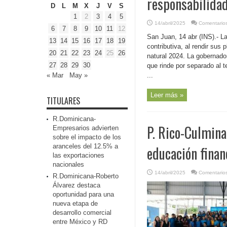
responsabilidad
D
L
M
X
J
V
S
1
2
3
4
5
14/abril/2025
Comentarios
6
7
8
9
10
11
12
San Juan, 14 abr (INS).- L
13
14
15
16
17
18
19
contributiva, al rendir sus 
20
21
22
23
24
25
26
natural 2024. La gobernado
27
28
29
30
que rinde por separado al 
« Mar
May »
...
Leer más »
TITULARES
R.Dominicana-
P. Rico-Culmina
Empresarios advierten
sobre el impacto de los
aranceles del 12.5% a
educación finan
las exportaciones
nacionales
14/abril/2025
Comentarios
R.Dominicana-Roberto
Álvarez destaca
oportunidad para una
nueva etapa de
desarrollo comercial
entre México y RD