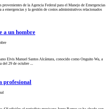
es provenientes de la Agencia Federal para el Manejo de Emergencias
a a emergencias y la gestión de costos administrativos relacionados
te a un hombre
mbre
urbano Elvis Manuel Santos Alcántara, conocido como Onguito Wa, a
 del 29 de octubre ...
 profesional
nal
su 42ª edición: el periodista mexicano Jorge Ramos se ha alzado con