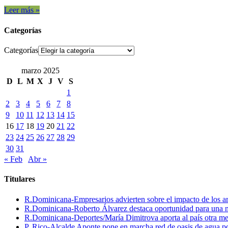
Leer más »
Categorías
Categorías
marzo 2025
D
L
M
X
J
V
S
1
2
3
4
5
6
7
8
9
10
11
12
13
14
15
16
17
18
19
20
21
22
23
24
25
26
27
28
29
30
31
« Feb
Abr »
Titulares
R.Dominicana-Empresarios advierten sobre el impacto de los ar
R.Dominicana-Roberto Álvarez destaca oportunidad para una n
R.Dominicana-Deportes/María Dimitrova aporta al país otra m
P. Rico-Alcalde Aponte pone en marcha red de oasis de agua p