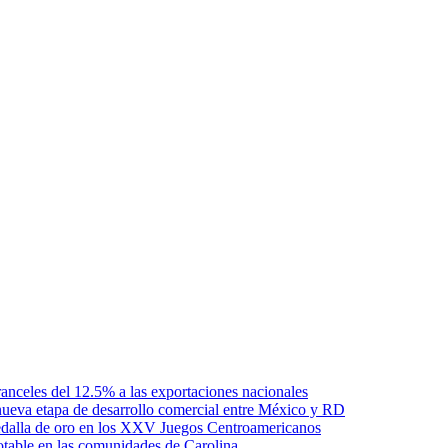
anceles del 12.5% a las exportaciones nacionales
ueva etapa de desarrollo comercial entre México y RD
edalla de oro en los XXV Juegos Centroamericanos
otable en las comunidades de Carolina