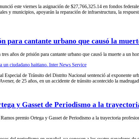
unció este viernes la asignación de $27,766,325.14 en fondos federal
es y municipios, apoyarán la reparación de infraestructura, la respuest
ón para cantante urbano que causó la muer
res años de prisión para cantante urbano que causó la muerte a un ho
al Especial de Tránsito del Distrito Nacional sentenció al exponente 
Avener, de 25 años, en un accidente de tránsito acontecido la madrugada
ga y Gasset de Periodismo a la trayectoria
Ramos premio Ortega y Gasset de Periodismo a la trayectoria profesio
osos del periodismo en español, ya conocen a los cuatro ganadores de 