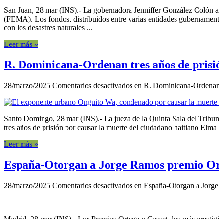
San Juan, 28 mar (INS).- La gobernadora Jenniffer González Colón an
(FEMA). Los fondos, distribuidos entre varias entidades gubernamental
con los desastres naturales ...
Leer más »
R. Dominicana-Ordenan tres años de prisi
28/marzo/2025
Comentarios desactivados
en R. Dominicana-Ordenan t
Santo Domingo, 28 mar (INS).- La jueza de la Quinta Sala del Tribun
tres años de prisión por causar la muerte del ciudadano haitiano Elma 
Leer más »
España-Otorgan a Jorge Ramos premio Orte
28/marzo/2025
Comentarios desactivados
en España-Otorgan a Jorge 
Madrid, 28 mar (INS).- Los Premios Ortega y Gasset, los más prestigi