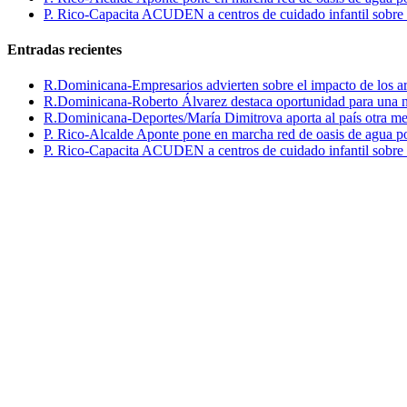
P. Rico-Capacita ACUDEN a centros de cuidado infantil sobre inte
Entradas recientes
R.Dominicana-Empresarios advierten sobre el impacto de los ar
R.Dominicana-Roberto Álvarez destaca oportunidad para una n
R.Dominicana-Deportes/María Dimitrova aporta al país otra m
P. Rico-Alcalde Aponte pone en marcha red de oasis de agua p
P. Rico-Capacita ACUDEN a centros de cuidado infantil sobre inte