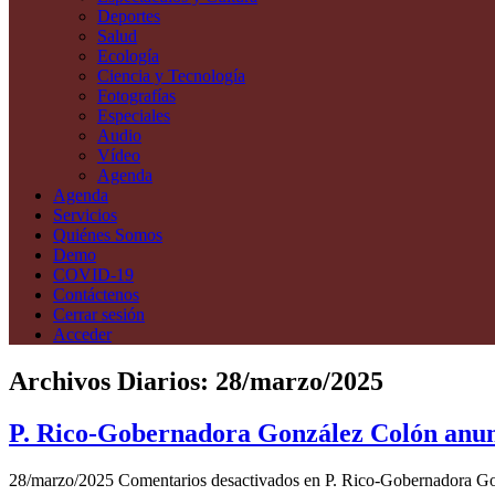
Deportes
Salud
Ecología
Ciencia y Tecnología
Fotografías
Especiales
Audio
Vídeo
Agenda
Agenda
Servicios
Quiénes Somos
Demo
COVID-19
Contáctenos
Cerrar sesión
Acceder
Archivos Diarios:
28/marzo/2025
P. Rico-Gobernadora González Colón anunc
28/marzo/2025
Comentarios desactivados
en P. Rico-Gobernadora Gon