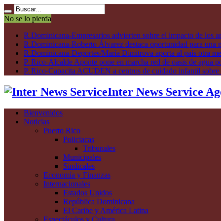
No se lo pierda
R.Dominicana-Empresarios advierten sobre el impacto de los ar
R.Dominicana-Roberto Álvarez destaca oportunidad para una n
R.Dominicana-Deportes/María Dimitrova aporta al país otra m
P. Rico-Alcalde Aponte pone en marcha red de oasis de agua p
P. Rico-Capacita ACUDEN a centros de cuidado infantil sobre inte
Inter News Service Ag
Bienvenidos
Noticias
Puerto Rico
Policiacas
Tribunales
Municipales
Sindicales
Economía y Finanzas
Internacionales
Estados Unidos
República Dominicana
El Caribe y América Latina
Espectáculos y Cultura