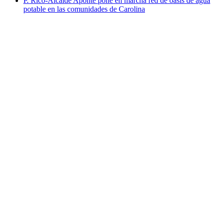
P. Rico-Alcalde Aponte pone en marcha red de oasis de agua
potable en las comunidades de Carolina