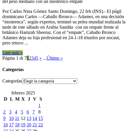
del peso mediano con un mostrenco empate
Por Carlos Nina Gómez Santo Domingo, 22 feb (INS).- El púgil
dominicano Carlos —Caballo Bronco— Adames, en una decisión
“mostrenca”, según expertos, terminó su pelea mundial realizada la
tarde de este sábado en Arabia Saudita con un empate frente al
británico Hamzah Sheeraz. Con el “empate”, Caballo Bronco
Adames deja su foja profesional en 24-1-18 triunfos por nocaut,
pero retuvo ...
Leer más »
Página 1 di 7
1
2
3
4
5
»
...
Último »
Categorías
Categorías
febrero 2025
D
L
M
X
J
V
S
1
2
3
4
5
6
7
8
9
10
11
12
13
14
15
16
17
18
19
20
21
22