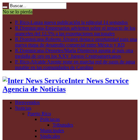
No se lo pierda
P. Rico-Lanza nueva publicación la editorial 14 segundos
R.Dominicana-Empresarios advierten sobre el impacto de los
aranceles del 12.5% a las exportaciones nacionales
R.Dominicana-Roberto Álvarez destaca oportunidad para una
nueva etapa de desarrollo comercial entre México y RD
R.Dominicana-Deportes/María Dimitrova aporta al país otra
medalla de oro en los XXV Juegos Centroamericanos
P. Rico-Alcalde Aponte pone en marcha red de oasis de agua
potable en las comunidades de Carolina
Inter News Service
Agencia de Noticias
Bienvenidos
Noticias
Puerto Rico
Policiacas
Tribunales
Municipales
Sindicales