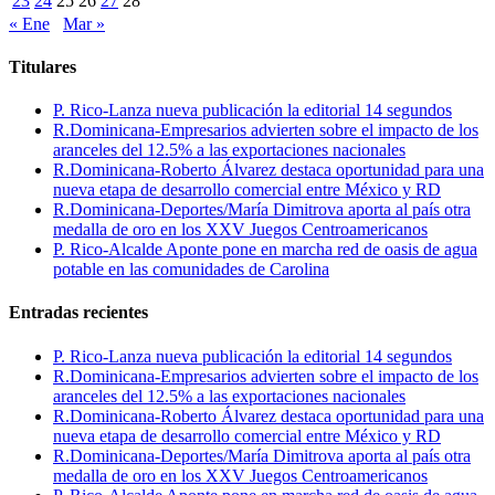
23
24
25
26
27
28
« Ene
Mar »
Titulares
P. Rico-Lanza nueva publicación la editorial 14 segundos
R.Dominicana-Empresarios advierten sobre el impacto de los
aranceles del 12.5% a las exportaciones nacionales
R.Dominicana-Roberto Álvarez destaca oportunidad para una
nueva etapa de desarrollo comercial entre México y RD
R.Dominicana-Deportes/María Dimitrova aporta al país otra
medalla de oro en los XXV Juegos Centroamericanos
P. Rico-Alcalde Aponte pone en marcha red de oasis de agua
potable en las comunidades de Carolina
Entradas recientes
P. Rico-Lanza nueva publicación la editorial 14 segundos
R.Dominicana-Empresarios advierten sobre el impacto de los
aranceles del 12.5% a las exportaciones nacionales
R.Dominicana-Roberto Álvarez destaca oportunidad para una
nueva etapa de desarrollo comercial entre México y RD
R.Dominicana-Deportes/María Dimitrova aporta al país otra
medalla de oro en los XXV Juegos Centroamericanos