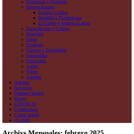
Economía y Finanzas
Internacionales
Estados Unidos
República Dominicana
El Caribe y América Latina
Espectáculos y Cultura
Deportes
Salud
Ecología
Ciencia y Tecnología
Fotografías
Especiales
Audio
Vídeo
Agenda
Agenda
Servicios
Quiénes Somos
Demo
COVID-19
Contáctenos
Cerrar sesión
Acceder
Archivs Mensuales:
febrero 2025