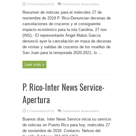
en
27/noviembre/2019
Comentarios desactivados
P.
Rico-
Resumen de noticias para el miércoles 27 de
Inter
News
noviembre de 2019 P. Rico-Denuncian decenas de
Service-
cancelaciones de cruceros y el consiguiente
Resumen
de
impacto económico para la isla Carolina, 27 nov
noticias
para
(INS).- El representante Ángel Matos García
radio
denunció ayer la cancelación en masa de decenas
y
televisión
de visitas y salidas de cruceros de los muelles de
San Juan para la temporada 2020-2021, lo ...
Leer más »
P. Rico-Inter News Service-
Apertura
en
27/noviembre/2019
Comentarios desactivados
P.
Rico-
Buenos días. Inter News Service inicia su servicio
Inter
News
de noticias en Puerto Rico para hoy, miércoles 27
Service-
de noviembre de 2019. Contacto: Nelson del
Apertura