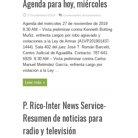
Agenda para hoy, miércoles
en
27/noviembre/2019
Comentarios desactivados
P.
Rico-
Agenda del miércoles 27 de noviembre de 2019
Inter
News
8:30 AM – Vista preliminar contra Kenneth Botting
Service-
Muñiz, enfrenta cargos por robo agravado y
Agenda
para
violaciones a la Ley de Armas (A1VP201901437-
hoy,
miércoles
1444). Sala 402 del juez José T. Román Barceló,
Centro Judicial de Aguadilla. Contacto: 787-641-
6929. 8:30 AM – Vista preliminar contra Carlos
Manuel Meléndez García, enfrenta cargo por
violación a la Ley ...
Leer más »
P. Rico-Inter News Service-
Resumen de noticias para
radio y televisión