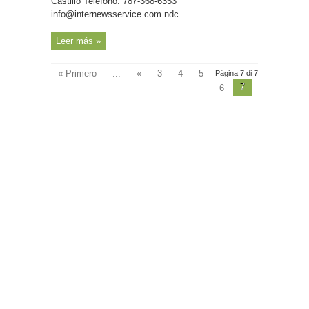
Castillo Teléfono: 787-368-6353
info@internewsservice.com ndc
Leer más »
« Primero
...
«
3
4
5
Página 7 di 7
7
6