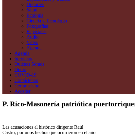
Deportes
Salud
Ecología
Ciencia y Tecnología
Fotografías
Especiales
Audio
Vídeo
Agenda
Agenda
Servicios
Quiénes Somos
Demo
COVID-19
Contáctenos
Cerrar sesión
Acceder
P. Rico-Masonería patriótica puertorriqu
Las acusaciones al histórico dirigente Raúl
Castro, por unos hechos que ocurrieron en el año