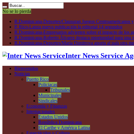
No se lo pierda
R.Dominicana-Deportes/Clausuran Juegos Centroamericanos y de
P. Rico-Lanza nueva publicación la editorial 14 segundos
R.Dominicana-Empresarios advierten sobre el impacto de los ar
R.Dominicana-Roberto Álvarez destaca oportunidad para una n
R.Dominicana-Deportes/María Dimitrova aporta al país otra m
Inter News Service Ag
Bienvenidos
Noticias
Puerto Rico
Policiacas
Tribunales
Municipales
Sindicales
Economía y Finanzas
Internacionales
Estados Unidos
República Dominicana
El Caribe y América Latina
Espectáculos y Cultura