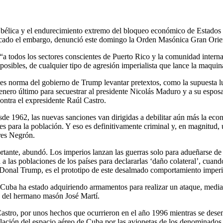
n bélica y el endurecimiento extremo del bloqueo económico de Estados
vocado el embargo, denunció este domingo la Orden Masónica Gran Orie
a todos los sectores conscientes de Puerto Rico y la comunidad interna
posibles, de cualquier tipo de agresión imperialista que lance la maqui
e es norma del gobierno de Trump levantar pretextos, como la supuesta l
enero último para secuestrar al presidente Nicolás Maduro y a su esposa
contra el expresidente Raúl Castro.
 1962, las nuevas sanciones van dirigidas a debilitar aún más la econom
es para la población. Y eso es definitivamente criminal y, en magnitud,
res Negrón.
ortante, abundó. Los imperios lanzan las guerras solo para adueñarse de
a las poblaciones de los países para declararlas ‘daño colateral’, cuan
 Donal Trump, es el prototipo de este desalmado comportamiento imperi
Cuba ha estado adquiriendo armamentos para realizar un ataque, mediant
ria del hermano masón José Martí.
 Castro, por unos hechos que ocurrieron en el año 1996 mientras se de
olación del espacio aéreo de Cuba por las avionetas de los denominad