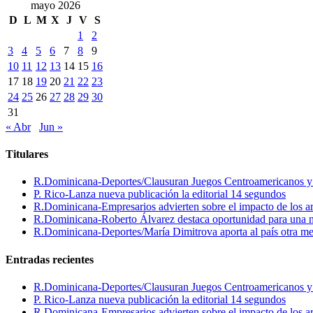
mayo 2026
D
L
M
X
J
V
S
1
2
3
4
5
6
7
8
9
10
11
12
13
14
15
16
17
18
19
20
21
22
23
24
25
26
27
28
29
30
31
« Abr
Jun »
Titulares
R.Dominicana-Deportes/Clausuran Juegos Centroamericanos y de
P. Rico-Lanza nueva publicación la editorial 14 segundos
R.Dominicana-Empresarios advierten sobre el impacto de los ar
R.Dominicana-Roberto Álvarez destaca oportunidad para una n
R.Dominicana-Deportes/María Dimitrova aporta al país otra m
Entradas recientes
R.Dominicana-Deportes/Clausuran Juegos Centroamericanos y de
P. Rico-Lanza nueva publicación la editorial 14 segundos
R.Dominicana-Empresarios advierten sobre el impacto de los ar