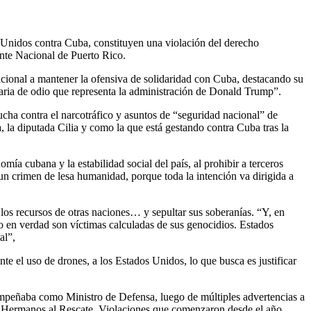
 Unidos contra Cuba, constituyen una violación del derecho
nte Nacional de Puerto Rico.
cional a mantener la ofensiva de solidaridad con Cuba, destacando su
naria de odio que representa la administración de Donald Trump”.
ucha contra el narcotráfico y asuntos de “seguridad nacional” de
, la diputada Cilia y como la que está gestando contra Cuba tras la
ía cubana y la estabilidad social del país, al prohibir a terceros
 un crimen de lesa humanidad, porque toda la intención va dirigida a
 los recursos de otras naciones… y sepultar sus soberanías. “Y, en
do en verdad son víctimas calculadas de sus genocidios. Estados
al”,
e el uso de drones, a los Estados Unidos, lo que busca es justificar
sempeñaba como Ministro de Defensa, luego de múltiples advertencias a
os Hermanos al Rescate. Violaciones que comenzaron desde el año