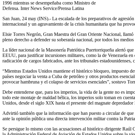
1996 mientras se desempeñaba como Ministro de
Defensa. Inter News Service/Prensa Latina
San Juan, 24 may (INS).- La escalada de los preparativos de agresió
internacional y un agravamiento de la crisis humanitaria que ha pro
Elsie Torres Negrón, Gran Maestra del Gran Oriente Nacional, llamó “
pleno derecho a defender su soberanía nacional, por todos los medios 
La líder nacional de la Masonería Patriótica Puertorriqueña alertó qu
EEUU, para justificar incursiones militares, como la de Venezuela en 
radicación de cargos fabricados, ante los tribunales estadounidenses, 
“Mientras Estados Unidos mantiene el histórico bloqueo, impuesto desde
países negociar la venta a Cuba de petróleo y otros productos esencial
provocar hambruna y el colapso de servicios esenciales”, sostuvo Tor
Debe entenderse que, para los imperios, la vida de la gente no es imp
todo este montaje de maldad bélica, los imperios solo toman en cuenta 
Unidos, desde el siglo XIX hasta el presente del magnate depredador
Advirtió también que la información que han puesto a circular de que 
ante la opinión pública una directa intervención militar contra la Pat
Se persigue lo mismo con las acusaciones al histórico dirigente Raúl
la Administración Federal de Aviación de Estados Unidos sobre la vi