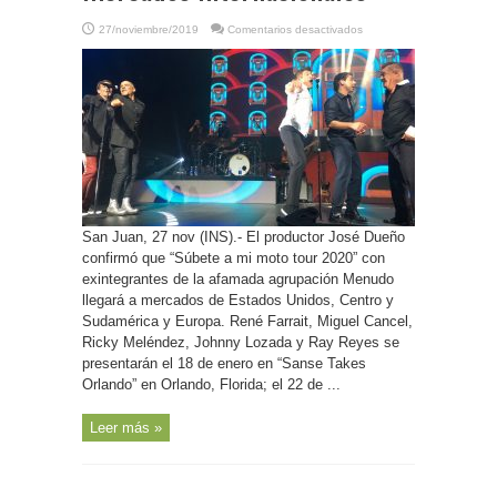
en
27/noviembre/2019
Comentarios desactivados
P.
Rico-“Súbete
a
mi
moto
tour
2020”
con
exintegrantes
de
Menudo
llegará
a
mercados
internacionales
San Juan, 27 nov (INS).- El productor José Dueño
confirmó que “Súbete a mi moto tour 2020” con
exintegrantes de la afamada agrupación Menudo
llegará a mercados de Estados Unidos, Centro y
Sudamérica y Europa. René Farrait, Miguel Cancel,
Ricky Meléndez, Johnny Lozada y Ray Reyes se
presentarán el 18 de enero en “Sanse Takes
Orlando” en Orlando, Florida; el 22 de ...
Leer más »