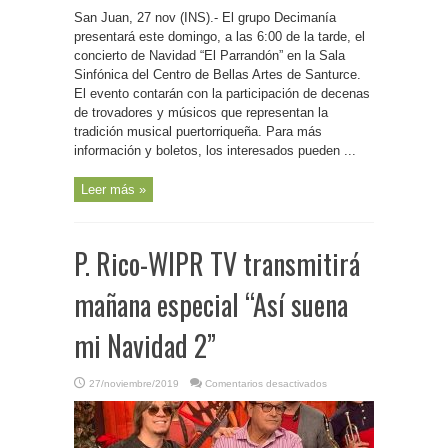
P.
Rico-
San Juan, 27 nov (INS).- El grupo Decimanía
Concierto
navideño
presentará este domingo, a las 6:00 de la tarde, el
“El
concierto de Navidad “El Parrandón” en la Sala
Parrandón”,
con
Sinfónica del Centro de Bellas Artes de Santurce.
Decimanía,
este
El evento contarán con la participación de decenas
domingo
de trovadores y músicos que representan la
en
Sala
tradición musical puertorriqueña. Para más
Sinfónica
del
información y boletos, los interesados pueden ...
Centro
de
Bellas
Leer más »
Artes
de
Santurce
P. Rico-WIPR TV transmitirá
mañana especial “Así suena
mi Navidad 2”
en
27/noviembre/2019
Comentarios desactivados
P.
Rico-
WIPR
TV
transmitirá