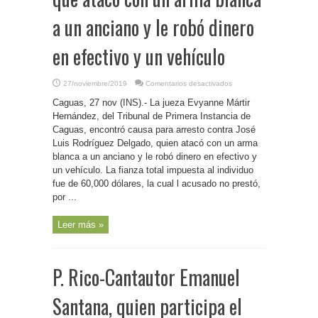
a un anciano y le robó dinero
en efectivo y un vehículo
en
27/noviembre/2019
Comentarios desactivados
P.
Rico-
Caguas, 27 nov (INS).- La jueza Evyanne Mártir
Encarcelan
a
Hernández, del Tribunal de Primera Instancia de
sujeto
Caguas, encontró causa para arresto contra José
que
atacó
Luis Rodríguez Delgado, quien atacó con un arma
con
un
blanca a un anciano y le robó dinero en efectivo y
arma
un vehículo. La fianza total impuesta al individuo
blanca
a
fue de 60,000 dólares, la cual l acusado no prestó,
un
anciano
por ...
y
le
robó
Leer más »
dinero
en
efectivo
y
un
vehículo
P. Rico-Cantautor Emanuel
Santana, quien participa el