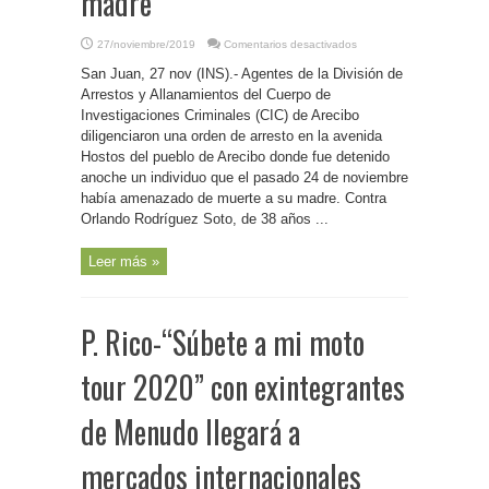
madre
en
27/noviembre/2019
Comentarios desactivados
P.
Rico-
San Juan, 27 nov (INS).- Agentes de la División de
Arrestan
a
Arrestos y Allanamientos del Cuerpo de
individuo
Investigaciones Criminales (CIC) de Arecibo
que
amenazó
diligenciaron una orden de arresto en la avenida
de
muerte
Hostos del pueblo de Arecibo donde fue detenido
a
anoche un individuo que el pasado 24 de noviembre
su
madre
había amenazado de muerte a su madre. Contra
Orlando Rodríguez Soto, de 38 años ...
Leer más »
P. Rico-“Súbete a mi moto
tour 2020” con exintegrantes
de Menudo llegará a
mercados internacionales