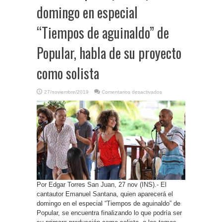
domingo en especial
“Tiempos de aguinaldo” de
Popular, habla de su proyecto
como solista
en
27/noviembre/2019
Comentarios desactivados
P.
Rico-
Cantautor
Emanuel
Santana,
quien
participa
el
domingo
en
especial
“Tiempos
de
aguinaldo”
de
Popular,
Por Edgar Torres San Juan, 27 nov (INS).- El
habla
de
cantautor Emanuel Santana, quien aparecerá el
su
proyecto
domingo en el especial “Tiempos de aguinaldo” de
como
solista
Popular, se encuentra finalizando lo que podría ser