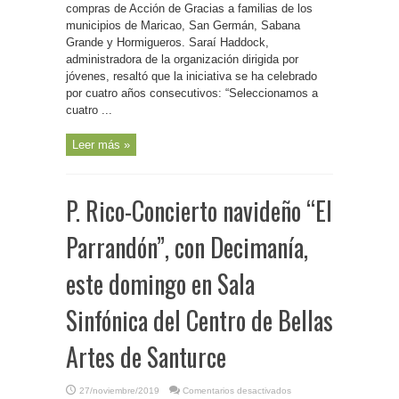
compras de Acción de Gracias a familias de los
municipios de Maricao, San Germán, Sabana
Grande y Hormigueros. Saraí Haddock,
administradora de la organización dirigida por
jóvenes, resaltó que la iniciativa se ha celebrado
por cuatro años consecutivos: “Seleccionamos a
cuatro ...
Leer más »
P. Rico-Concierto navideño “El
Parrandón”, con Decimanía,
este domingo en Sala
Sinfónica del Centro de Bellas
Artes de Santurce
en
27/noviembre/2019
Comentarios desactivados