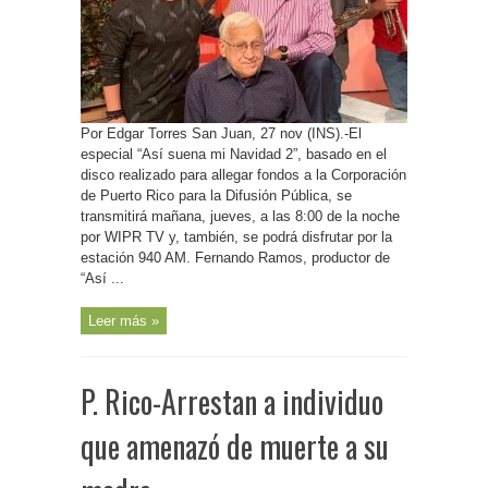
mañana
especial
“Así
suena
mi
Navidad
2”
Por Edgar Torres San Juan, 27 nov (INS).-El
especial “Así suena mi Navidad 2”, basado en el
disco realizado para allegar fondos a la Corporación
de Puerto Rico para la Difusión Pública, se
transmitirá mañana, jueves, a las 8:00 de la noche
por WIPR TV y, también, se podrá disfrutar por la
estación 940 AM. Fernando Ramos, productor de
“Así ...
Leer más »
P. Rico-Arrestan a individuo
que amenazó de muerte a su