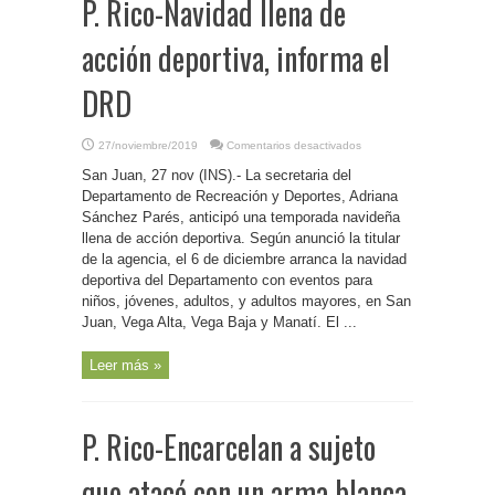
P. Rico-Navidad llena de
acción deportiva, informa el
DRD
en
27/noviembre/2019
Comentarios desactivados
P.
Rico-
San Juan, 27 nov (INS).- La secretaria del
Navidad
llena
Departamento de Recreación y Deportes, Adriana
de
Sánchez Parés, anticipó una temporada navideña
acción
deportiva,
llena de acción deportiva. Según anunció la titular
informa
el
de la agencia, el 6 de diciembre arranca la navidad
DRD
deportiva del Departamento con eventos para
niños, jóvenes, adultos, y adultos mayores, en San
Juan, Vega Alta, Vega Baja y Manatí. El ...
Leer más »
P. Rico-Encarcelan a sujeto
que atacó con un arma blanca