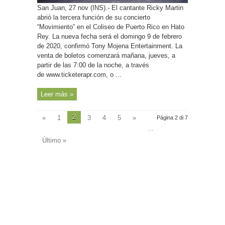
Martin
San Juan, 27 nov (INS).- El cantante Ricky Martin
en
Choliseo
abrió la tercera función de su concierto
“Movimiento” en el Coliseo de Puerto Rico en Hato
Rey. La nueva fecha será el domingo 9 de febrero
de 2020, confirmó Tony Mojena Entertainment. La
venta de boletos comenzará mañana, jueves, a
partir de las 7:00 de la noche, a través
de www.ticketerapr.com, o ...
Leer más »
2
«
1
3
4
5
»
Página 2 di 7
...
Último »