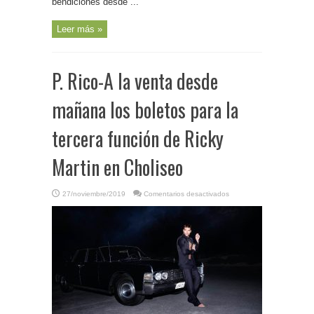
bendiciones desde ...
Leer más »
P. Rico-A la venta desde
mañana los boletos para la
tercera función de Ricky
Martin en Choliseo
en
27/noviembre/2019
Comentarios desactivados
P.
Rico-
A
la
venta
desde
mañana
los
boletos
para
la
tercera
función
de
Ricky