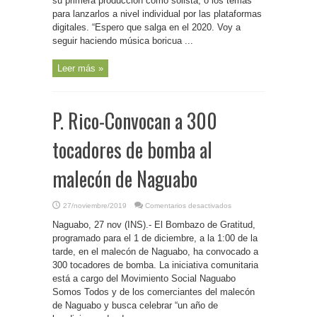
su primera producción como solista, o los temas
para lanzarlos a nivel individual por las plataformas
digitales. “Espero que salga en el 2020. Voy a
seguir haciendo música boricua ...
Leer más »
P. Rico-Convocan a 300
tocadores de bomba al
malecón de Naguabo
en
27/noviembre/2019
Comentarios desactivados
P.
Rico-
Naguabo, 27 nov (INS).- El Bombazo de Gratitud,
Convocan
a
programado para el 1 de diciembre, a la 1:00 de la
300
tarde, en el malecón de Naguabo, ha convocado a
tocadores
de
300 tocadores de bomba. La iniciativa comunitaria
bomba
al
está a cargo del Movimiento Social Naguabo
malecón
Somos Todos y de los comerciantes del malecón
de
Naguabo
de Naguabo y busca celebrar “un año de