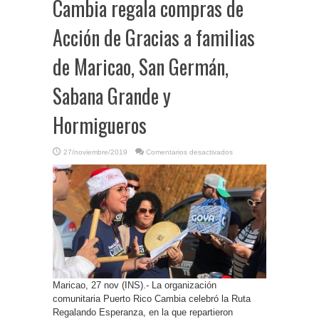
Cambia regala compras de
Acción de Gracias a familias
de Maricao, San Germán,
Sabana Grande y
Hormigueros
en
27/noviembre/2019
Comentarios desactivados
P.
Rico-
Organización
PR
Cambia
regala
compras
de
Acción
de
Gracias
a
familias
de
Maricao,
San
Maricao, 27 nov (INS).- La organización
Germán,
Sabana
comunitaria Puerto Rico Cambia celebró la Ruta
Grande
y
Regalando Esperanza, en la que repartieron
Hormigueros