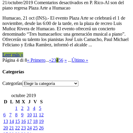
21/octubre/2019
Comentarios desactivados
en P. Rico-Al son del
piano regresa Plaza Arte a Humacao
Humacao, 21 oct (INS).- El evento Plaza Arte se celebrará el 1 de
noviembre, desde las 6:00 de la tarde, en la plaza de recreo Luis
Muñoz Rivera de Humacao. El evento ofrecerá un concierto
denominado “Tres humacaeños: una generación musical a piano”.
Ofrecerán su talento los pianistas José Luis Camacho, Paul Michael
Feliciano y Erika Ramírez, informó el alcalde ...
Leer más »
Página 4 di 8
« Primero
...
«
2
3
4
5
6
»
...
Último »
Categorías
Categorías
octubre 2019
D
L
M
X
J
V
S
1
2
3
4
5
6
7
8
9
10
11
12
13
14
15
16
17
18
19
20
21
22
23
24
25
26