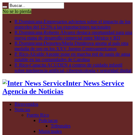
No se lo pierda
R.Dominicana-Empresarios advierten sobre el impacto de los
aranceles del 12.5% a las exportaciones nacionales
R.Dominicana-Roberto Álvarez destaca oportunidad para una
nueva etapa de desarrollo comercial entre México y RD
R.Dominicana-Deportes/María Dimitrova aporta al país otra
medalla de oro en los XXV Juegos Centroamericanos
P. Rico-Alcalde Aponte pone en marcha red de oasis de agua
potable en las comunidades de Carolina
P. Rico-Capacita ACUDEN a centros de cuidado infantil
sobre inteligencia artificial, ciberpsicología y seguridad digital
Inter News Service
Agencia de Noticias
Bienvenidos
Noticias
Puerto Rico
Policiacas
Tribunales
Municipales