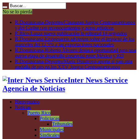
No se lo pierda
R.Dominicana-Deportes/Clausuran Juegos Centroamericanos
y del Caribe con reconocimientos y actos artísticos
P. Rico-Lanza nueva publicación la editorial 14 segundos
R.Dominicana-Empresarios advierten sobre el impacto de los
aranceles del 12.5% a las exportaciones nacionales
R.Dominicana-Roberto Álvarez destaca oportunidad para una
nueva etapa de desarrollo comercial entre México y RD
R.Dominicana-Deportes/María Dimitrova aporta al país otra
medalla de oro en los XXV Juegos Centroamericanos
Inter News Service
Agencia de Noticias
Bienvenidos
Noticias
Puerto Rico
Policiacas
Tribunales
Municipales
Sindicales