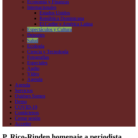
Economía y Finanzas
Internacionales
Estados Unidos
República Dominicana
El Caribe y América Latina
Espectáculos y Cultura
Deportes
Salud
Ecología
Ciencia y Tecnología
Fotografías
Especiales
Audio
Vídeo
Agenda
Agenda
Servicios
Quiénes Somos
Demo
COVID-19
Contáctenos
Cerrar sesión
Acceder
P. Rico-Rinden homenaje a periodista