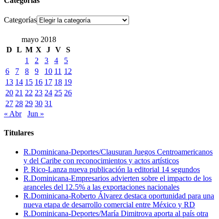
Categorías
Categorías
mayo 2018
D
L
M
X
J
V
S
1
2
3
4
5
6
7
8
9
10
11
12
13
14
15
16
17
18
19
20
21
22
23
24
25
26
27
28
29
30
31
« Abr
Jun »
Titulares
R.Dominicana-Deportes/Clausuran Juegos Centroamericanos
y del Caribe con reconocimientos y actos artísticos
P. Rico-Lanza nueva publicación la editorial 14 segundos
R.Dominicana-Empresarios advierten sobre el impacto de los
aranceles del 12.5% a las exportaciones nacionales
R.Dominicana-Roberto Álvarez destaca oportunidad para una
nueva etapa de desarrollo comercial entre México y RD
R.Dominicana-Deportes/María Dimitrova aporta al país otra