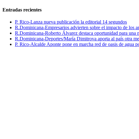
Entradas recientes
P. Rico-Lanza nueva publicación la editorial 14 segundos
R.Dominicana-Empresarios advierten sobre el impacto de los ar
R.Dominicana-Roberto Álvarez destaca oportunidad para una n
R.Dominicana-Deportes/María Dimitrova aporta al país otra m
P. Rico-Alcalde Aponte pone en marcha red de oasis de agua p