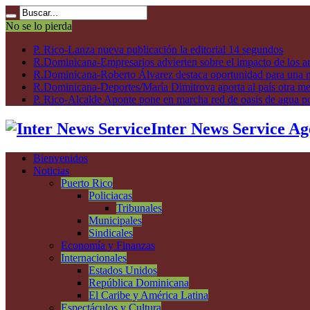
No se lo pierda
P. Rico-Lanza nueva publicación la editorial 14 segundos
R.Dominicana-Empresarios advierten sobre el impacto de los ar
R.Dominicana-Roberto Álvarez destaca oportunidad para una n
R.Dominicana-Deportes/María Dimitrova aporta al país otra m
P. Rico-Alcalde Aponte pone en marcha red de oasis de agua p
Inter News Service Ag
Bienvenidos
Noticias
Puerto Rico
Policiacas
Tribunales
Municipales
Sindicales
Economía y Finanzas
Internacionales
Estados Unidos
República Dominicana
El Caribe y América Latina
Espectáculos y Cultura