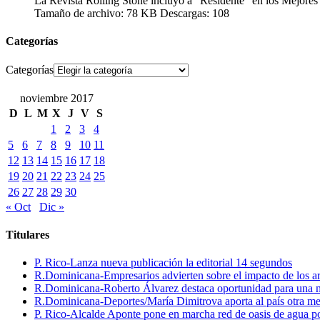
La Revista Rolling Stone incluyó a “Residente” en los Mejores
Tamaño de archivo:
78 KB
Descargas:
108
Categorías
Categorías
noviembre 2017
D
L
M
X
J
V
S
1
2
3
4
5
6
7
8
9
10
11
12
13
14
15
16
17
18
19
20
21
22
23
24
25
26
27
28
29
30
« Oct
Dic »
Titulares
P. Rico-Lanza nueva publicación la editorial 14 segundos
R.Dominicana-Empresarios advierten sobre el impacto de los ar
R.Dominicana-Roberto Álvarez destaca oportunidad para una n
R.Dominicana-Deportes/María Dimitrova aporta al país otra m
P. Rico-Alcalde Aponte pone en marcha red de oasis de agua p