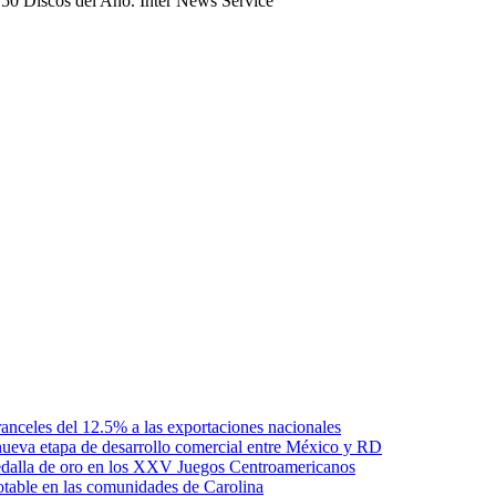
 50 Discos del Año. Inter News Service
anceles del 12.5% a las exportaciones nacionales
ueva etapa de desarrollo comercial entre México y RD
edalla de oro en los XXV Juegos Centroamericanos
otable en las comunidades de Carolina