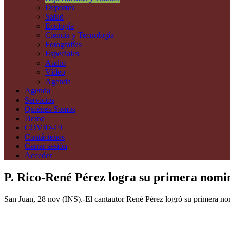
Deportes
Salud
Ecología
Ciencia y Tecnología
Fotografías
Especiales
Audio
Vídeo
Agenda
Agenda
Servicios
Quiénes Somos
Demo
COVID-19
Contáctenos
Cerrar sesión
Acceder
P. Rico-René Pérez logra su primera nomi
San Juan, 28 nov (INS).-El cantautor René Pérez logró su primera n