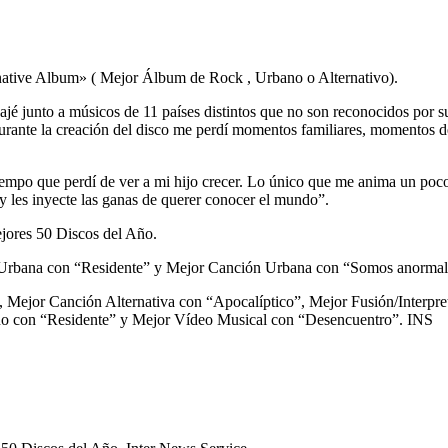
rnative Album» ( Mejor Álbum de Rock , Urbano o Alternativo).
ajé junto a músicos de 11 países distintos que no son reconocidos por 
rante la creación del disco me perdí momentos familiares, momentos de 
po que perdí de ver a mi hijo crecer. Lo único que me anima un poco es 
 y les inyecte las ganas de querer conocer el mundo”.
ejores 50 Discos del Año.
 Urbana con “Residente” y Mejor Canción Urbana con “Somos anormal
, Mejor Canción Alternativa con “Apocalíptico”, Mejor Fusión/Interp
ño con “Residente” y Mejor Vídeo Musical con “Desencuentro”. INS