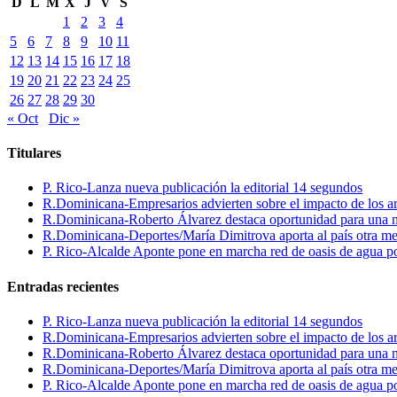
D
L
M
X
J
V
S
1
2
3
4
5
6
7
8
9
10
11
12
13
14
15
16
17
18
19
20
21
22
23
24
25
26
27
28
29
30
« Oct
Dic »
Titulares
P. Rico-Lanza nueva publicación la editorial 14 segundos
R.Dominicana-Empresarios advierten sobre el impacto de los ar
R.Dominicana-Roberto Álvarez destaca oportunidad para una n
R.Dominicana-Deportes/María Dimitrova aporta al país otra m
P. Rico-Alcalde Aponte pone en marcha red de oasis de agua p
Entradas recientes
P. Rico-Lanza nueva publicación la editorial 14 segundos
R.Dominicana-Empresarios advierten sobre el impacto de los ar
R.Dominicana-Roberto Álvarez destaca oportunidad para una n
R.Dominicana-Deportes/María Dimitrova aporta al país otra m
P. Rico-Alcalde Aponte pone en marcha red de oasis de agua p