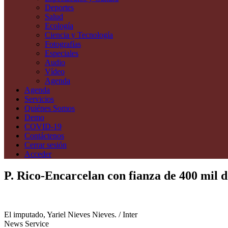
Deportes
Salud
Ecología
Ciencia y Tecnología
Fotografías
Especiales
Audio
Vídeo
Agenda
Agenda
Servicios
Quiénes Somos
Demo
COVID-19
Contáctenos
Cerrar sesión
Acceder
P. Rico-Encarcelan con fianza de 400 mil d
El imputado, Yariel Nieves Nieves. / Inter
News Service