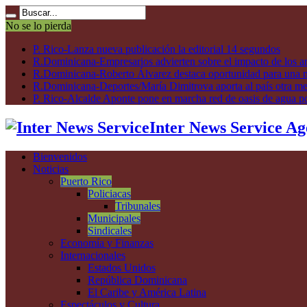
No se lo pierda
P. Rico-Lanza nueva publicación la editorial 14 segundos
R.Dominicana-Empresarios advierten sobre el impacto de los ar
R.Dominicana-Roberto Álvarez destaca oportunidad para una n
R.Dominicana-Deportes/María Dimitrova aporta al país otra m
P. Rico-Alcalde Aponte pone en marcha red de oasis de agua p
Inter News Service Ag
Bienvenidos
Noticias
Puerto Rico
Policiacas
Tribunales
Municipales
Sindicales
Economía y Finanzas
Internacionales
Estados Unidos
República Dominicana
El Caribe y América Latina
Espectáculos y Cultura