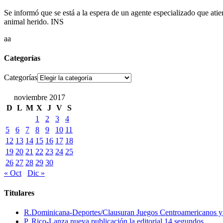
Se informó que se está a la espera de un agente especializado que atie
animal herido. INS
aa
Categorías
Categorías
noviembre 2017
D
L
M
X
J
V
S
1
2
3
4
5
6
7
8
9
10
11
12
13
14
15
16
17
18
19
20
21
22
23
24
25
26
27
28
29
30
« Oct
Dic »
Titulares
R.Dominicana-Deportes/Clausuran Juegos Centroamericanos y de
P. Rico-Lanza nueva publicación la editorial 14 segundos