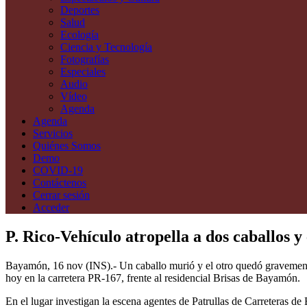
Deportes
Salud
Ecología
Ciencia y Tecnología
Fotografías
Especiales
Audio
Vídeo
Agenda
Agenda
Servicios
Quiénes Somos
Demo
COVID-19
Contáctenos
Cerrar sesión
Acceder
P. Rico-Vehículo atropella a dos caballos
Bayamón, 16 nov (INS).- Un caballo murió y el otro quedó gravemente 
hoy en la carretera PR-167, frente al residencial Brisas de Bayamón.
En el lugar investigan la escena agentes de Patrullas de Carreteras d