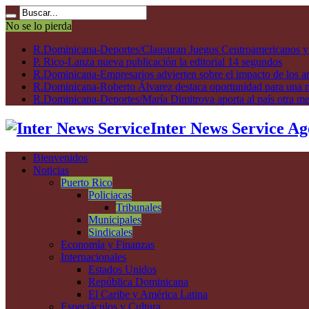
No se lo pierda
R.Dominicana-Deportes/Clausuran Juegos Centroamericanos y de
P. Rico-Lanza nueva publicación la editorial 14 segundos
R.Dominicana-Empresarios advierten sobre el impacto de los ar
R.Dominicana-Roberto Álvarez destaca oportunidad para una n
R.Dominicana-Deportes/María Dimitrova aporta al país otra m
Inter News Service Ag
Bienvenidos
Noticias
Puerto Rico
Policiacas
Tribunales
Municipales
Sindicales
Economía y Finanzas
Internacionales
Estados Unidos
República Dominicana
El Caribe y América Latina
Espectáculos y Cultura