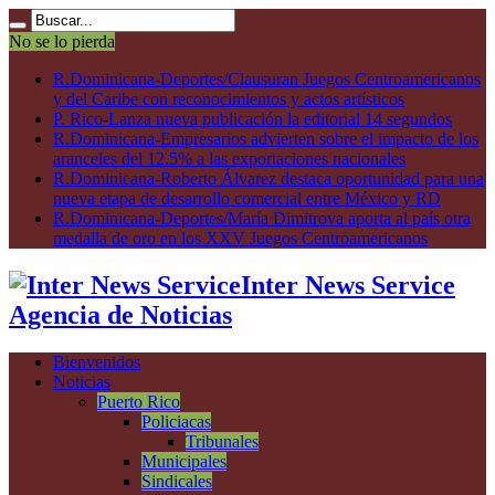
No se lo pierda
R.Dominicana-Deportes/Clausuran Juegos Centroamericanos
y del Caribe con reconocimientos y actos artísticos
P. Rico-Lanza nueva publicación la editorial 14 segundos
R.Dominicana-Empresarios advierten sobre el impacto de los
aranceles del 12.5% a las exportaciones nacionales
R.Dominicana-Roberto Álvarez destaca oportunidad para una
nueva etapa de desarrollo comercial entre México y RD
R.Dominicana-Deportes/María Dimitrova aporta al país otra
medalla de oro en los XXV Juegos Centroamericanos
Inter News Service
Agencia de Noticias
Bienvenidos
Noticias
Puerto Rico
Policiacas
Tribunales
Municipales
Sindicales