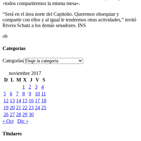
«todos compartiremos la misma mesa».
“Será en el área norte del Capitolio. Queremos obsequiar y
compartir con ellos y al igual le tendremos otras actividades,” invitó
Rivera Schatz a los demás senadores. INS
ob
Categorías
Categorías
noviembre 2017
D
L
M
X
J
V
S
1
2
3
4
5
6
7
8
9
10
11
12
13
14
15
16
17
18
19
20
21
22
23
24
25
26
27
28
29
30
« Oct
Dic »
Titulares