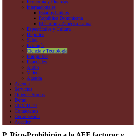
Economía y Finanzas
Internacionales
Estados Unidos
República Dominicana
El Caribe y América Latina
Espectáculos y Cultura
Deportes
Salud
Ecología
Ciencia y Tecnología
Fotografías
Especiales
Audio
Vídeo
Agenda
Agenda
Servicios
Quiénes Somos
Demo
COVID-19
Contáctenos
Cerrar sesión
Acceder
P. Rico-Prohibirán a la AEE facturar y