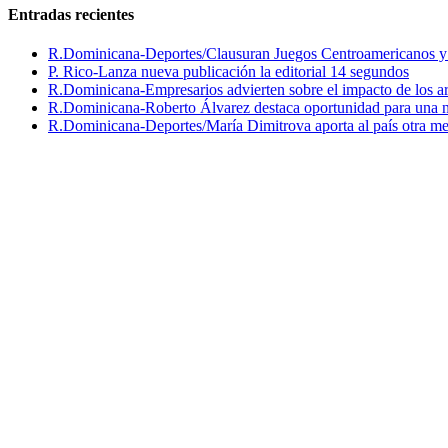
Entradas recientes
R.Dominicana-Deportes/Clausuran Juegos Centroamericanos y de
P. Rico-Lanza nueva publicación la editorial 14 segundos
R.Dominicana-Empresarios advierten sobre el impacto de los ar
R.Dominicana-Roberto Álvarez destaca oportunidad para una n
R.Dominicana-Deportes/María Dimitrova aporta al país otra m