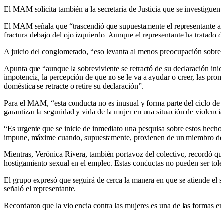
El MAM solicita también a la secretaria de Justicia que se investigue
El MAM señala que “trascendió que supuestamente el representante agre
fractura debajo del ojo izquierdo. Aunque el representante ha tratado 
A juicio del conglomerado, “eso levanta al menos preocupación sobre s
Apunta que “aunque la sobreviviente se retractó de su declaración inic
impotencia, la percepción de que no se le va a ayudar o creer, las pr
doméstica se retracte o retire su declaración”.
Para el MAM, “esta conducta no es inusual y forma parte del ciclo de
garantizar la seguridad y vida de la mujer en una situación de violenci
“Es urgente que se inicie de inmediato una pesquisa sobre estos hech
impune, máxime cuando, supuestamente, provienen de un miembro de la 
Mientras, Verónica Rivera, también portavoz del colectivo, recordó qu
hostigamiento sexual en el empleo. Estas conductas no pueden ser tole
El grupo expresó que seguirá de cerca la manera en que se atiende el
señaló el representante.
Recordaron que la violencia contra las mujeres es una de las formas e