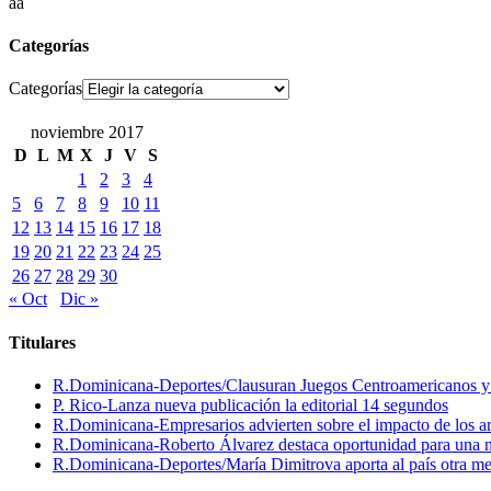
aa
Categorías
Categorías
noviembre 2017
D
L
M
X
J
V
S
1
2
3
4
5
6
7
8
9
10
11
12
13
14
15
16
17
18
19
20
21
22
23
24
25
26
27
28
29
30
« Oct
Dic »
Titulares
R.Dominicana-Deportes/Clausuran Juegos Centroamericanos y de
P. Rico-Lanza nueva publicación la editorial 14 segundos
R.Dominicana-Empresarios advierten sobre el impacto de los ar
R.Dominicana-Roberto Álvarez destaca oportunidad para una n
R.Dominicana-Deportes/María Dimitrova aporta al país otra m