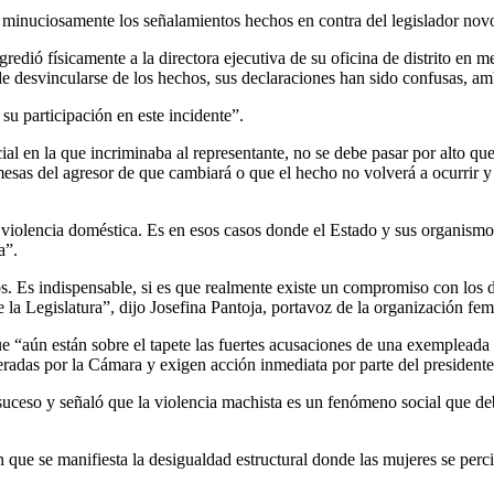
n minuciosamente los señalamientos hechos en contra del legislador novo
dió físicamente a la directora ejecutiva de su oficina de distrito en 
de desvincularse de los hechos, sus declaraciones han sido confusas, am
u participación en este incidente”.
ial en la que incriminaba al representante, no se debe pasar por alto que
omesas del agresor de que cambiará o que el hecho no volverá a ocurrir 
 violencia doméstica. Es en esos casos donde el Estado y sus organism
a”.
os. Es indispensable, si es que realmente existe un compromiso con los
Legislatura”, dijo Josefina Pantoja, portavoz de la organización femi
e “aún están sobre el tapete las fuertes acusaciones de una exempleada 
radas por la Cámara y exigen acción inmediata por parte del presidente
 suceso y señaló que la violencia machista es un fenómeno social que 
n que se manifiesta la desigualdad estructural donde las mujeres se perc