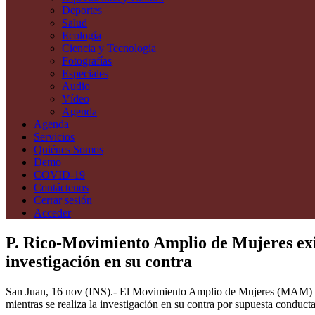
Deportes
Salud
Ecología
Ciencia y Tecnología
Fotografías
Especiales
Audio
Vídeo
Agenda
Agenda
Servicios
Quiénes Somos
Demo
COVID-19
Contáctenos
Cerrar sesión
Acceder
P. Rico-Movimiento Amplio de Mujeres exig
investigación en su contra
San Juan, 16 nov (INS).- El Movimiento Amplio de Mujeres (MAM) de 
mientras se realiza la investigación en su contra por supuesta conducta