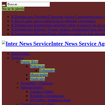
No se lo pierda
R.Dominicana-Deportes/Clausuran Juegos Centroamericanos y de
P. Rico-Lanza nueva publicación la editorial 14 segundos
R.Dominicana-Empresarios advierten sobre el impacto de los ar
R.Dominicana-Roberto Álvarez destaca oportunidad para una n
R.Dominicana-Deportes/María Dimitrova aporta al país otra m
Inter News Service Ag
Bienvenidos
Noticias
Puerto Rico
Policiacas
Tribunales
Municipales
Sindicales
Economía y Finanzas
Internacionales
Estados Unidos
República Dominicana
El Caribe y América Latina
Espectáculos y Cultura