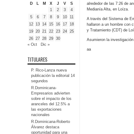
D
L
M
X
J
V
S
alrededor de las 7:26 de an
Medianía Alta, en Loíza.
1
2
3
4
5
6
7
8
9
10
11
A través del Sistema de Em
12
13
14
15
16
17
18
hallaron a un hombre con c
y Tratamiento (CDT) de Loí
19
20
21
22
23
24
25
26
27
28
29
30
Asumieron la investigación
« Oct
Dic »
aa
TITULARES
P. Rico-Lanza nueva
publicación la editorial 14
segundos
R.Dominicana-
Empresarios advierten
sobre el impacto de los
aranceles del 12.5% a
las exportaciones
nacionales
R.Dominicana-Roberto
Álvarez destaca
oportunidad para una