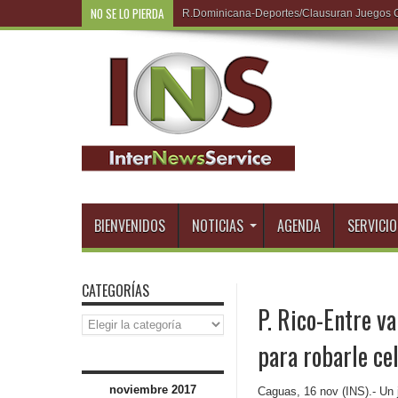
NO SE LO PIERDA
P. Rico-L
BIENVENIDOS
NOTICIAS
AGENDA
SERVICIO
CATEGORÍAS
P. Rico-Entre v
Categorías
para robarle ce
noviembre 2017
Caguas, 16 nov (INS).- Un j