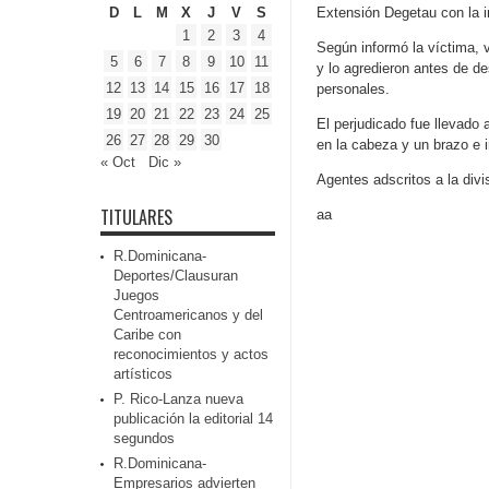
D
L
M
X
J
V
S
Extensión Degetau con la i
1
2
3
4
Según informó la víctima, 
5
6
7
8
9
10
11
y lo agredieron antes de d
12
13
14
15
16
17
18
personales.
19
20
21
22
23
24
25
El perjudicado fue llevado
26
27
28
29
30
en la cabeza y un brazo e 
« Oct
Dic »
Agentes adscritos a la div
TITULARES
aa
R.Dominicana-
Deportes/Clausuran
Juegos
Centroamericanos y del
Caribe con
reconocimientos y actos
artísticos
P. Rico-Lanza nueva
publicación la editorial 14
segundos
R.Dominicana-
Empresarios advierten