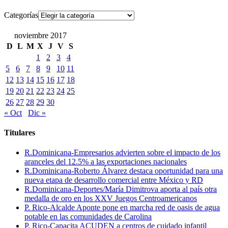
Categorías
noviembre 2017
D
L
M
X
J
V
S
1
2
3
4
5
6
7
8
9
10
11
12
13
14
15
16
17
18
19
20
21
22
23
24
25
26
27
28
29
30
« Oct
Dic »
Titulares
R.Dominicana-Empresarios advierten sobre el impacto de los
aranceles del 12.5% a las exportaciones nacionales
R.Dominicana-Roberto Álvarez destaca oportunidad para una
nueva etapa de desarrollo comercial entre México y RD
R.Dominicana-Deportes/María Dimitrova aporta al país otra
medalla de oro en los XXV Juegos Centroamericanos
P. Rico-Alcalde Aponte pone en marcha red de oasis de agua
potable en las comunidades de Carolina
P. Rico-Capacita ACUDEN a centros de cuidado infantil