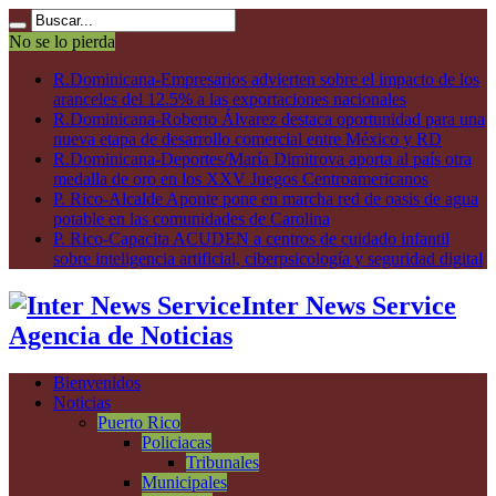
No se lo pierda
R.Dominicana-Empresarios advierten sobre el impacto de los
aranceles del 12.5% a las exportaciones nacionales
R.Dominicana-Roberto Álvarez destaca oportunidad para una
nueva etapa de desarrollo comercial entre México y RD
R.Dominicana-Deportes/María Dimitrova aporta al país otra
medalla de oro en los XXV Juegos Centroamericanos
P. Rico-Alcalde Aponte pone en marcha red de oasis de agua
potable en las comunidades de Carolina
P. Rico-Capacita ACUDEN a centros de cuidado infantil
sobre inteligencia artificial, ciberpsicología y seguridad digital
Inter News Service
Agencia de Noticias
Bienvenidos
Noticias
Puerto Rico
Policiacas
Tribunales
Municipales