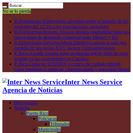
No se lo pierda
R.Dominicana-Empresarios advierten sobre el impacto de los
aranceles del 12.5% a las exportaciones nacionales
R.Dominicana-Roberto Álvarez destaca oportunidad para una
nueva etapa de desarrollo comercial entre México y RD
R.Dominicana-Deportes/María Dimitrova aporta al país otra
medalla de oro en los XXV Juegos Centroamericanos
P. Rico-Alcalde Aponte pone en marcha red de oasis de agua
potable en las comunidades de Carolina
P. Rico-Capacita ACUDEN a centros de cuidado infantil
sobre inteligencia artificial, ciberpsicología y seguridad digital
Inter News Service
Agencia de Noticias
Bienvenidos
Noticias
Puerto Rico
Policiacas
Tribunales
Municipales