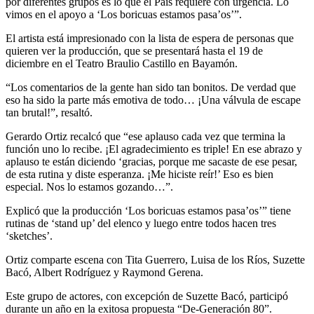
por diferentes grupos es lo que el País requiere con urgencia. Lo
vimos en el apoyo a ‘Los boricuas estamos pasa’os’”.
El artista está impresionado con la lista de espera de personas que
quieren ver la producción, que se presentará hasta el 19 de
diciembre en el Teatro Braulio Castillo en Bayamón.
“Los comentarios de la gente han sido tan bonitos. De verdad que
eso ha sido la parte más emotiva de todo… ¡Una válvula de escape
tan brutal!”, resaltó.
Gerardo Ortiz recalcó que “ese aplauso cada vez que termina la
función uno lo recibe. ¡El agradecimiento es triple! En ese abrazo y
aplauso te están diciendo ‘gracias, porque me sacaste de ese pesar,
de esta rutina y diste esperanza. ¡Me hiciste reír!’ Eso es bien
especial. Nos lo estamos gozando…”.
Explicó que la producción ‘Los boricuas estamos pasa’os’” tiene
rutinas de ‘stand up’ del elenco y luego entre todos hacen tres
‘sketches’.
Ortiz comparte escena con Tita Guerrero, Luisa de los Ríos, Suzette
Bacó, Albert Rodríguez y Raymond Gerena.
Este grupo de actores, con excepción de Suzette Bacó, participó
durante un año en la exitosa propuesta “De-Generación 80”.