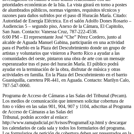
prioridades económicas de la Isla. La vista girará en torno a postes
de alumbrados públicos, normas vigentes, requisitos técnicos y
razones para daños sufridos por el paso dl Huracán María. Citado:
Autoridad de Energía Eléctrica. En el salón Adolfo Dones Rosario –
Audiencias 5 – segundo piso, Anexo de la Cámara, El Capitolio,
San Juan. Contacto: Vanessa Cruz, 787-222-4538.
6:00 PM – El representante José “Che” Pérez Cordero, junto al
alcalde de Aguada Manuel Gabina, participarán en una actividad
para el Pueblo en la Plaza del Descubrimiento donde un grupo de
artistas y voluntarios que vinieron a Puerto Rico a ayudar a las
comunidades del oeste, pintaron una obra de arte con un mensaje
esperanzador tras el paso del huracán María. El público podrá
ayudar en la terminación de la obra, disfrutar de música y otras
actividades en familia. En la Plaza del Descubrimiento en el barrio
Guaniquilla, carretera PR-441, en Aguada. Contacto: Marilyn Calo,
787-547-0060.
Programa de Acceso de Cámaras a las Salas del Tribunal (Pecam).
Los medios de comunicación que interesen solicitar cobertura de
foto o vídeo en las salas 901, 904, 907 y 1104, adscritas al Programa
de Acceso de Cámaras a las Salas del
Tribunal, podrán acceder al enlace:
http://www.ramajudicial.pr/Avisos/ProgramaExp.html y descargar
los calendarios de cada sala y todos los formularios del programa.
Los formularios de petición de cobertura deben ser presentados en la