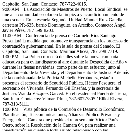
Capitolio, San Juan. Contacto: 787-722-4015.
9:00 AM – La Asociación de Maestros de Puerto, Local Sindical, se
une a la comunidad escolar en la limpieza y acondicionamiento de
una escuela. En la escuela Segunda Unidad Manuel Ruiz Gandía,
carretera PR-635, barrio Dominguito, en Arecibo. Contacto: Ángel
Javier Pérez, 787-599-8203.
11:00 AM – Conferencia de prensa de Carmelo Ríos Santiago.
Presentará la medida que promueve transparencia en los procesos de
contratación gubernamental. En la sala de prensa del Senado, El
Capitolio, San Juan. Contacto: Marimar Alicea, 787-398-7719.
1:00 PM – La Policía ofrecerá detalles sobre la nueva campaña
educativa para evitar disparos al aire durante la Despedida de Año y
durante las fiestas navideñas, como parte de un esfuerzo junto al
Departamento de la Vivienda y el Departamento de Justicia. Además
de la comisionada de la Policía Michelle Hernández, estarán
presentes el secretario de Seguridad Pública, Héctor Pesquera, el
secretario de Vivienda, Fernando Gil Enseñat, y la secretaria de
Justicia, Wanda Vázquez Garced. En el residencial Puerta de Tierra,
San Juan. Contactos: Vilmar Trinta, 787-607-7805 / Elliot Rivera,
787-313-5111.
1:00 PM – Vista pública de la Comisión de Desarrollo Económico,
Planificación, Telecomunicaciones, Alianzas Público Privadas y
Energía de la Cámara que preside el representante Víctor Parés
Otero, sobre la Resolución de la Cámara 64, para realizar una
investigación en cuanto a todo asunto relacionado con las