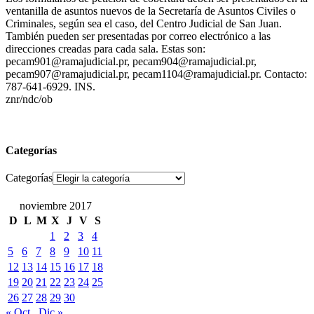
ventanilla de asuntos nuevos de la Secretaría de Asuntos Civiles o
Criminales, según sea el caso, del Centro Judicial de San Juan.
También pueden ser presentadas por correo electrónico a las
direcciones creadas para cada sala. Estas son:
pecam901@ramajudicial.pr, pecam904@ramajudicial.pr,
pecam907@ramajudicial.pr, pecam1104@ramajudicial.pr. Contacto:
787-641-6929. INS.
znr/ndc/ob
Categorías
Categorías
noviembre 2017
D
L
M
X
J
V
S
1
2
3
4
5
6
7
8
9
10
11
12
13
14
15
16
17
18
19
20
21
22
23
24
25
26
27
28
29
30
« Oct
Dic »