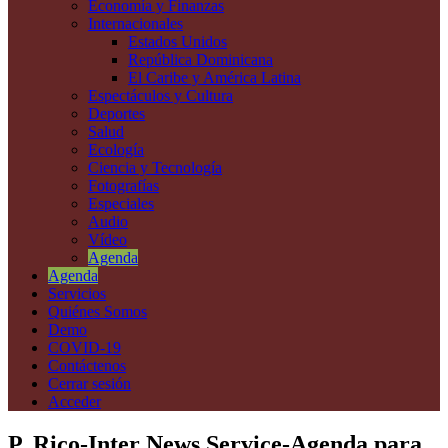
Economía y Finanzas
Internacionales
Estados Unidos
República Dominicana
El Caribe y América Latina
Espectáculos y Cultura
Deportes
Salud
Ecología
Ciencia y Tecnología
Fotografías
Especiales
Audio
Vídeo
Agenda
Agenda
Servicios
Quiénes Somos
Demo
COVID-19
Contáctenos
Cerrar sesión
Acceder
P. Rico-Inter News Service-Agenda para