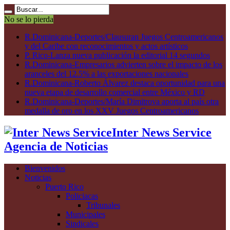
No se lo pierda
R.Dominicana-Deportes/Clausuran Juegos Centroamericanos
y del Caribe con reconocimientos y actos artísticos
P. Rico-Lanza nueva publicación la editorial 14 segundos
R.Dominicana-Empresarios advierten sobre el impacto de los
aranceles del 12.5% a las exportaciones nacionales
R.Dominicana-Roberto Álvarez destaca oportunidad para una
nueva etapa de desarrollo comercial entre México y RD
R.Dominicana-Deportes/María Dimitrova aporta al país otra
medalla de oro en los XXV Juegos Centroamericanos
Inter News Service
Agencia de Noticias
Bienvenidos
Noticias
Puerto Rico
Policiacas
Tribunales
Municipales
Sindicales