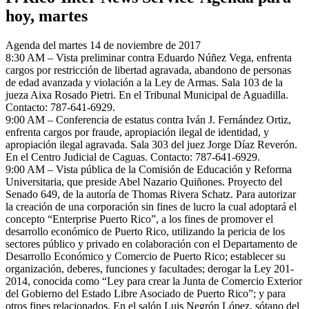
hoy, martes
Agenda del martes 14 de noviembre de 2017
8:30 AM – Vista preliminar contra Eduardo Núñez Vega, enfrenta
cargos por restricción de libertad agravada, abandono de personas
de edad avanzada y violación a la Ley de Armas. Sala 103 de la
jueza Aixa Rosado Pietri. En el Tribunal Municipal de Aguadilla.
Contacto: 787-641-6929.
9:00 AM – Conferencia de estatus contra Iván J. Fernández Ortiz,
enfrenta cargos por fraude, apropiación ilegal de identidad, y
apropiación ilegal agravada. Sala 303 del juez Jorge Díaz Reverón.
En el Centro Judicial de Caguas. Contacto: 787-641-6929.
9:00 AM – Vista pública de la Comisión de Educación y Reforma
Universitaria, que preside Abel Nazario Quiñones. Proyecto del
Senado 649, de la autoría de Thomas Rivera Schatz. Para autorizar
la creación de una corporación sin fines de lucro la cual adoptará el
concepto “Enterprise Puerto Rico”, a los fines de promover el
desarrollo económico de Puerto Rico, utilizando la pericia de los
sectores público y privado en colaboración con el Departamento de
Desarrollo Económico y Comercio de Puerto Rico; establecer su
organización, deberes, funciones y facultades; derogar la Ley 201-
2014, conocida como “Ley para crear la Junta de Comercio Exterior
del Gobierno del Estado Libre Asociado de Puerto Rico”; y para
otros fines relacionados. En el salón Luis Negrón López, sótano del