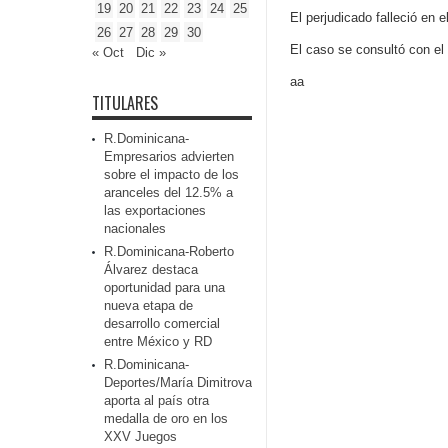
19
20
21
22
23
24
25
El perjudicado falleció en e
26
27
28
29
30
El caso se consultó con el
« Oct
Dic »
aa
TITULARES
R.Dominicana-
Empresarios advierten
sobre el impacto de los
aranceles del 12.5% a
las exportaciones
nacionales
R.Dominicana-Roberto
Álvarez destaca
oportunidad para una
nueva etapa de
desarrollo comercial
entre México y RD
R.Dominicana-
Deportes/María Dimitrova
aporta al país otra
medalla de oro en los
XXV Juegos