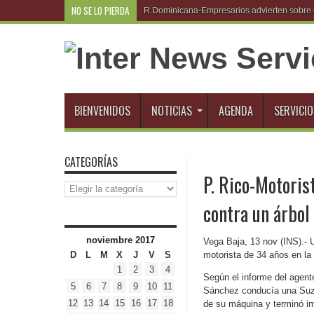
NO SE LO PIERDA
R.Do
BIENVENIDOS
NOTICIAS
AGENDA
SERVICIO
CATEGORÍAS
P. Rico-Motoris
Categorías
contra un árbol 
noviembre 2017
Vega Baja, 13 nov (INS).- U
D
L
M
X
J
V
S
motorista de 34 años en la
1
2
3
4
Según el informe del agent
5
6
7
8
9
10
11
Sánchez conducía una Suzuki
12
13
14
15
16
17
18
de su máquina y terminó im