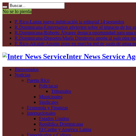
No se lo pierda
P. Rico-Lanza nueva publicación la editorial 14 segundos
R.Dominicana-Empresarios advierten sobre el impacto de los ar
R.Dominicana-Roberto Álvarez destaca oportunidad para una n
R.Dominicana-Deportes/María Dimitrova aporta al país otra m
P. Rico-Alcalde Aponte pone en marcha red de oasis de agua p
Inter News Service Ag
Bienvenidos
Noticias
Puerto Rico
Policiacas
Tribunales
Municipales
Sindicales
Economía y Finanzas
Internacionales
Estados Unidos
República Dominicana
El Caribe y América Latina
Espectáculos y Cultura