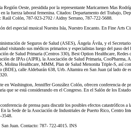
la Región Oeste, presidida por la representante Maricarmen Mas Rodrígu
te en la fuerza laboral femenina. Citados: Departamento del Trabajo, 
: Raúl Colón, 787-923-2702 / Aidny Serrano, 787-722-5688.
ción del especial musical Nuestra Isla, Nuestro Encanto. En Fine Arts
ministración de Seguros de Salud (ASES), Ángela Ávila, y el Secretari
alud visitando sus médicos primarios y especialistas luego del paso de
ción de Salud Primaria (Centros 330), Best Option Healthcare, Redes 
ciación de IPAs (AIPR), la Asociación de Salud Primaria, CooPharma, 
olina Healthcare, MMM, Plan de Salud Menonita Triple-S, así como ot
o (BDE), calle Aldebarán 638, Urb. Altamira en San Juan (al lado de e
320.
 en Washington, Jenniffer González Colón, ofrecen conferencia de pren
aria que se está considerando en el Congreso. En el Salón de los Estad
onferencia de prensa para discutir los posibles efectos catastróficos a 
 En la Sede de la Asociación de Industriales de Puerto Rico, Centro In
8-3548.
, San Juan. Contacto: 787- 722-4015. INS