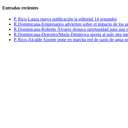
Entradas recientes
P. Rico-Lanza nueva publicación la editorial 14 segundos
R.Dominicana-Empresarios advierten sobre el impacto de los ar
R.Dominicana-Roberto Álvarez destaca oportunidad para una n
R.Dominicana-Deportes/María Dimitrova aporta al país otra m
P. Rico-Alcalde Aponte pone en marcha red de oasis de agua p