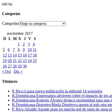
ndc/aa
Categorías
Categorías
noviembre 2017
D
L
M
X
J
V
S
1
2
3
4
5
6
7
8
9
10
11
12
13
14
15
16
17
18
19
20
21
22
23
24
25
26
27
28
29
30
« Oct
Dic »
Titulares
P. Rico-Lanza nueva publicación la editorial 14 segundos
R.Dominicana-Empresarios advierten sobre el impacto de los ar
R.Dominicana-Roberto Álvarez destaca oportunidad para una n
R.Dominicana-Deportes/María Dimitrova aporta al país otra m
P. Rico-Alcalde Aponte pone en marcha red de oasis de agua p