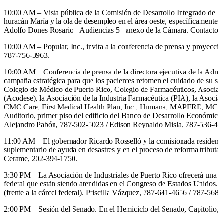
10:00 AM – Vista pública de la Comisión de Desarrollo Integrado de 
huracán María y la ola de desempleo en el área oeste, específicamen
Adolfo Dones Rosario –Audiencias 5– anexo de la Cámara. Contacto
10:00 AM – Popular, Inc., invita a la conferencia de prensa y proyec
787-756-3963.
10:00 AM – Conferencia de prensa de la directora ejecutiva de la Ad
campaña estratégica para que los pacientes retomen el cuidado de su s
Colegio de Médico de Puerto Rico, Colegio de Farmacéuticos, Asocia
(Acodese), la Asociación de la Industria Farmacéutica (PIA), la Aso
CMC Care, First Medical Health Plan, Inc., Humana, MAPFRE, MCS, M
Auditorio, primer piso del edificio del Banco de Desarrollo Económic
Alejandro Pabón, 787-502-5023 / Edison Reynaldo Misla, 787-536-4
11:00 AM – El gobernador Ricardo Rosselló y la comisionada residente
suplementario de ayuda en desastres y en el proceso de reforma tribut
Cerame, 202-394-1750.
3:30 PM – La Asociación de Industriales de Puerto Rico ofrecerá una c
federal que están siendo atendidas en el Congreso de Estados Unidos.
(frente a la cárcel federal). Priscilla Vázquez, 787-641-4656 / 787-56
2:00 PM – Sesión del Senado. En el Hemiciclo del Senado, Capitolio