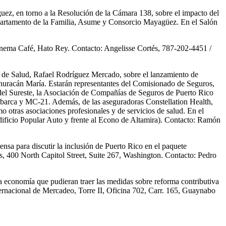
ez, en torno a la Resolución de la Cámara 138, sobre el impacto del
Departamento de la Familia, Asume y Consorcio Mayagüez. En el Salón
 Cinema Café, Hato Rey. Contacto: Angelisse Cortés, 787-202-4451 /
o de Salud, Rafael Rodríguez Mercado, sobre el lanzamiento de
l huracán María. Estarán representantes del Comisionado de Seguros,
del Sureste, la Asociación de Compañías de Seguros de Puerto Rico
Abarca y MC-21. Además, de las aseguradoras Constellation Health,
ras asociaciones profesionales y de servicios de salud. En el
dificio Popular Auto y frente al Econo de Altamira). Contacto: Ramón
sa para discutir la inclusión de Puerto Rico en el paquete
os, 400 North Capitol Street, Suite 267, Washington. Contacto: Pedro
la economía que pudieran traer las medidas sobre reforma contributiva
ternacional de Mercadeo, Torre II, Oficina 702, Carr. 165, Guaynabo