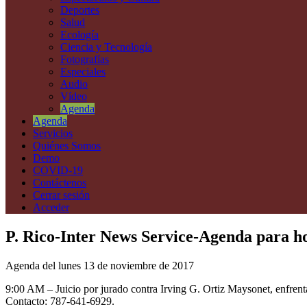
Deportes
Salud
Ecología
Ciencia y Tecnología
Fotografías
Especiales
Audio
Vídeo
Agenda
Agenda
Servicios
Quiénes Somos
Demo
COVID-19
Contáctenos
Cerrar sesión
Acceder
P. Rico-Inter News Service-Agenda para ho
Agenda del lunes 13 de noviembre de 2017
9:00 AM – Juicio por jurado contra Irving G. Ortiz Maysonet, enfrent
Contacto: 787-641-6929.