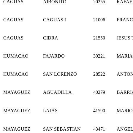
CAGUAS
AIBONITO
20255
RAFAE
CAGUAS
CAGUAS I
21006
FRANC
CAGUAS
CIDRA
21550
JESUS 
HUMACAO
FAJARDO
30221
MARIA
HUMACAO
SAN LORENZO
28522
ANTON
MAYAGUEZ
AGUADILLA
40279
BARRI
MAYAGUEZ
LAJAS
41590
MARIO
MAYAGUEZ
SAN SEBASTIAN
43471
ANGEL