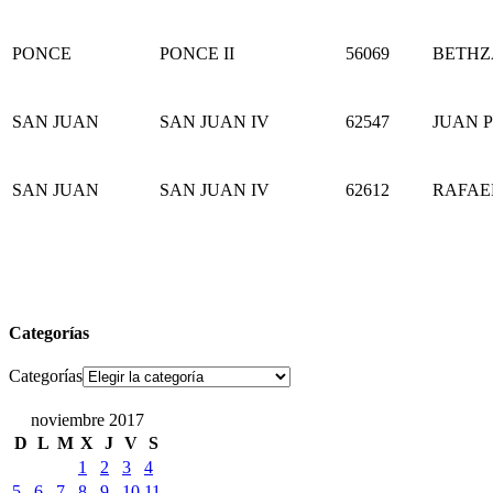
PONCE
PONCE II
56069
BETHZ
SAN JUAN
SAN JUAN IV
62547
JUAN 
SAN JUAN
SAN JUAN IV
62612
RAFAE
Categorías
Categorías
noviembre 2017
D
L
M
X
J
V
S
1
2
3
4
5
6
7
8
9
10
11