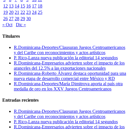
12
13
14
15
16
17
18
19
20
21
22
23
24
25
26
27
28
29
30
« Oct
Dic »
Titulares
R.Dominicana-Deportes/Clausuran Juegos Centroamericanos
y del Caribe con reconocimientos y actos artísticos
P. Rico-Lanza nueva publicación la editorial 14 segundos
R.Dominicana-Empresarios advierten sobre el impacto de los
aranceles del 12.5% a las exportaciones nacionales
R.Dominicana-Roberto Álvarez destaca oportunidad para una
nueva etapa de desarrollo comercial entre México y RD
R.Dominicana-Deportes/María Dimitrova aporta al país otra
medalla de oro en los XXV Juegos Centroamericanos
Entradas recientes
R.Dominicana-Deportes/Clausuran Juegos Centroamericanos
y del Caribe con reconocimientos y actos artísticos
P. Rico-Lanza nueva publicación la editorial 14 segundos
R.Dominicana-Empresarios advierten sobre el impacto de los