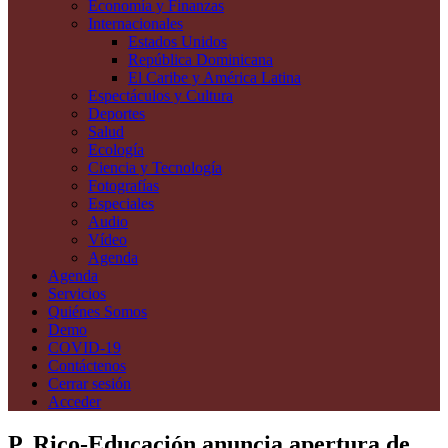
Economía y Finanzas
Internacionales
Estados Unidos
República Dominicana
El Caribe y América Latina
Espectáculos y Cultura
Deportes
Salud
Ecología
Ciencia y Tecnología
Fotografías
Especiales
Audio
Vídeo
Agenda
Agenda
Servicios
Quiénes Somos
Demo
COVID-19
Contáctenos
Cerrar sesión
Acceder
P. Rico-Educación anuncia apertura de