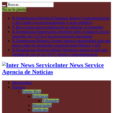
No se lo pierda
R.Dominicana-Deportes/Clausuran Juegos Centroamericanos
y del Caribe con reconocimientos y actos artísticos
P. Rico-Lanza nueva publicación la editorial 14 segundos
R.Dominicana-Empresarios advierten sobre el impacto de los
aranceles del 12.5% a las exportaciones nacionales
R.Dominicana-Roberto Álvarez destaca oportunidad para una
nueva etapa de desarrollo comercial entre México y RD
R.Dominicana-Deportes/María Dimitrova aporta al país otra
medalla de oro en los XXV Juegos Centroamericanos
Inter News Service
Agencia de Noticias
Bienvenidos
Noticias
Puerto Rico
Policiacas
Tribunales
Municipales
Sindicales