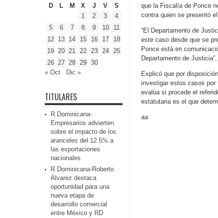
D
L
M
X
J
V
S
que la Fiscalía de Ponce n
contra quien se presentó e
1
2
3
4
5
6
7
8
9
10
11
“El Departamento de Justici
12
13
14
15
16
17
18
este caso desde que se pres
Ponce está en comunicación 
19
20
21
22
23
24
25
Departamento de Justicia”,
26
27
28
29
30
« Oct
Dic »
Explicó que por disposición
investigar estos casos por 
evalúa si procede el referi
TITULARES
estatutaria es el que deter
R.Dominicana-
aa
Empresarios advierten
sobre el impacto de los
aranceles del 12.5% a
las exportaciones
nacionales
R.Dominicana-Roberto
Álvarez destaca
oportunidad para una
nueva etapa de
desarrollo comercial
entre México y RD