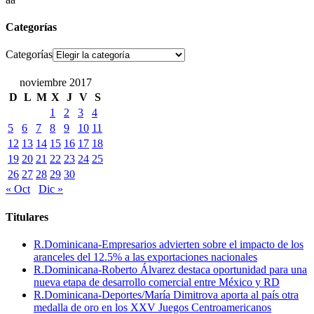
Categorías
Categorías
noviembre 2017
D
L
M
X
J
V
S
1
2
3
4
5
6
7
8
9
10
11
12
13
14
15
16
17
18
19
20
21
22
23
24
25
26
27
28
29
30
« Oct
Dic »
Titulares
R.Dominicana-Empresarios advierten sobre el impacto de los
aranceles del 12.5% a las exportaciones nacionales
R.Dominicana-Roberto Álvarez destaca oportunidad para una
nueva etapa de desarrollo comercial entre México y RD
R.Dominicana-Deportes/María Dimitrova aporta al país otra
medalla de oro en los XXV Juegos Centroamericanos