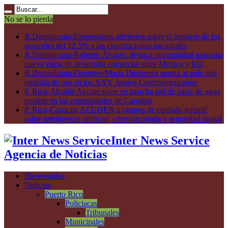
No se lo pierda
R.Dominicana-Empresarios advierten sobre el impacto de los
aranceles del 12.5% a las exportaciones nacionales
R.Dominicana-Roberto Álvarez destaca oportunidad para una
nueva etapa de desarrollo comercial entre México y RD
R.Dominicana-Deportes/María Dimitrova aporta al país otra
medalla de oro en los XXV Juegos Centroamericanos
P. Rico-Alcalde Aponte pone en marcha red de oasis de agua
potable en las comunidades de Carolina
P. Rico-Capacita ACUDEN a centros de cuidado infantil
sobre inteligencia artificial, ciberpsicología y seguridad digital
Inter News Service
Agencia de Noticias
Bienvenidos
Noticias
Puerto Rico
Policiacas
Tribunales
Municipales