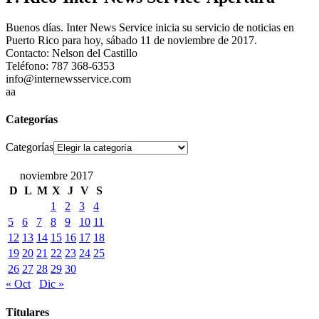
Buenos días. Inter News Service inicia su servicio de noticias en
Puerto Rico para hoy, sábado 11 de noviembre de 2017.
Contacto: Nelson del Castillo
Teléfono: 787 368-6353
info@internewsservice.com
aa
Categorías
Categorías
noviembre 2017
D
L
M
X
J
V
S
1
2
3
4
5
6
7
8
9
10
11
12
13
14
15
16
17
18
19
20
21
22
23
24
25
26
27
28
29
30
« Oct
Dic »
Titulares