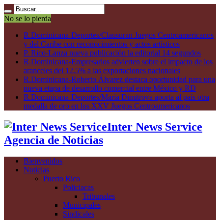
No se lo pierda
R.Dominicana-Deportes/Clausuran Juegos Centroamericanos
y del Caribe con reconocimientos y actos artísticos
P. Rico-Lanza nueva publicación la editorial 14 segundos
R.Dominicana-Empresarios advierten sobre el impacto de los
aranceles del 12.5% a las exportaciones nacionales
R.Dominicana-Roberto Álvarez destaca oportunidad para una
nueva etapa de desarrollo comercial entre México y RD
R.Dominicana-Deportes/María Dimitrova aporta al país otra
medalla de oro en los XXV Juegos Centroamericanos
Inter News Service
Agencia de Noticias
Bienvenidos
Noticias
Puerto Rico
Policiacas
Tribunales
Municipales
Sindicales