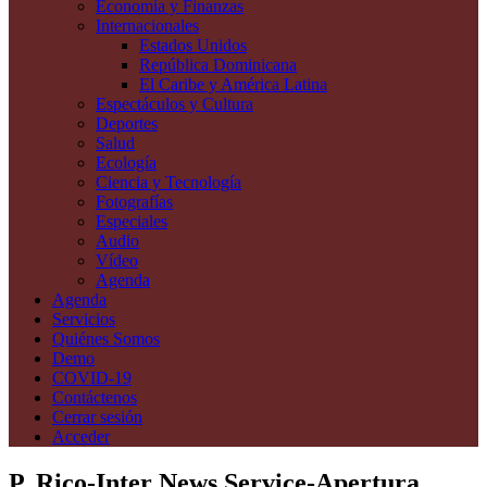
Economía y Finanzas
Internacionales
Estados Unidos
República Dominicana
El Caribe y América Latina
Espectáculos y Cultura
Deportes
Salud
Ecología
Ciencia y Tecnología
Fotografías
Especiales
Audio
Vídeo
Agenda
Agenda
Servicios
Quiénes Somos
Demo
COVID-19
Contáctenos
Cerrar sesión
Acceder
P. Rico-Inter News Service-Apertura