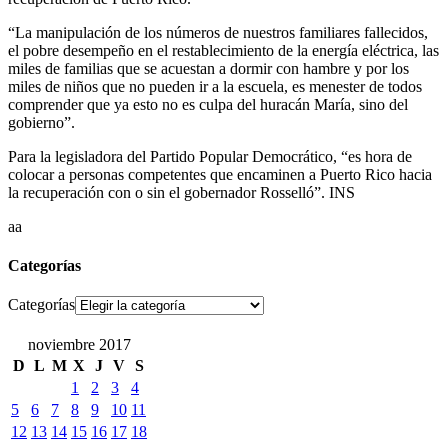
“La manipulación de los números de nuestros familiares fallecidos,
el pobre desempeño en el restablecimiento de la energía eléctrica, las
miles de familias que se acuestan a dormir con hambre y por los
miles de niños que no pueden ir a la escuela, es menester de todos
comprender que ya esto no es culpa del huracán María, sino del
gobierno”.
Para la legisladora del Partido Popular Democrático, “es hora de
colocar a personas competentes que encaminen a Puerto Rico hacia
la recuperación con o sin el gobernador Rosselló”. INS
aa
Categorías
Categorías
noviembre 2017
D
L
M
X
J
V
S
1
2
3
4
5
6
7
8
9
10
11
12
13
14
15
16
17
18