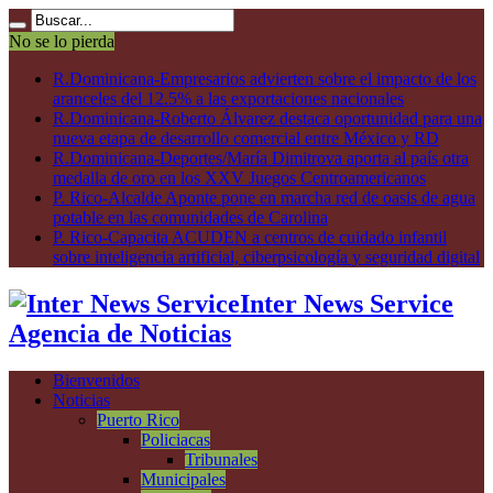
No se lo pierda
R.Dominicana-Empresarios advierten sobre el impacto de los
aranceles del 12.5% a las exportaciones nacionales
R.Dominicana-Roberto Álvarez destaca oportunidad para una
nueva etapa de desarrollo comercial entre México y RD
R.Dominicana-Deportes/María Dimitrova aporta al país otra
medalla de oro en los XXV Juegos Centroamericanos
P. Rico-Alcalde Aponte pone en marcha red de oasis de agua
potable en las comunidades de Carolina
P. Rico-Capacita ACUDEN a centros de cuidado infantil
sobre inteligencia artificial, ciberpsicología y seguridad digital
Inter News Service
Agencia de Noticias
Bienvenidos
Noticias
Puerto Rico
Policiacas
Tribunales
Municipales