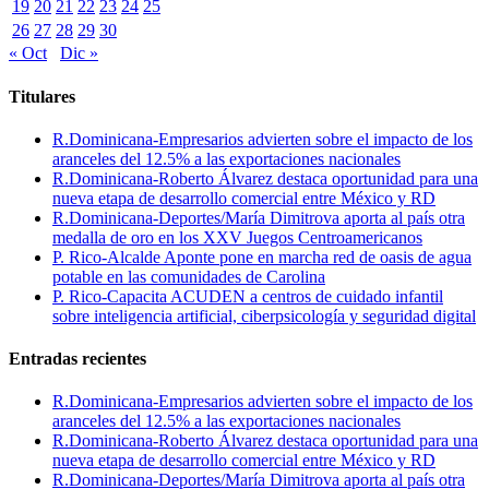
19
20
21
22
23
24
25
26
27
28
29
30
« Oct
Dic »
Titulares
R.Dominicana-Empresarios advierten sobre el impacto de los
aranceles del 12.5% a las exportaciones nacionales
R.Dominicana-Roberto Álvarez destaca oportunidad para una
nueva etapa de desarrollo comercial entre México y RD
R.Dominicana-Deportes/María Dimitrova aporta al país otra
medalla de oro en los XXV Juegos Centroamericanos
P. Rico-Alcalde Aponte pone en marcha red de oasis de agua
potable en las comunidades de Carolina
P. Rico-Capacita ACUDEN a centros de cuidado infantil
sobre inteligencia artificial, ciberpsicología y seguridad digital
Entradas recientes
R.Dominicana-Empresarios advierten sobre el impacto de los
aranceles del 12.5% a las exportaciones nacionales
R.Dominicana-Roberto Álvarez destaca oportunidad para una
nueva etapa de desarrollo comercial entre México y RD
R.Dominicana-Deportes/María Dimitrova aporta al país otra