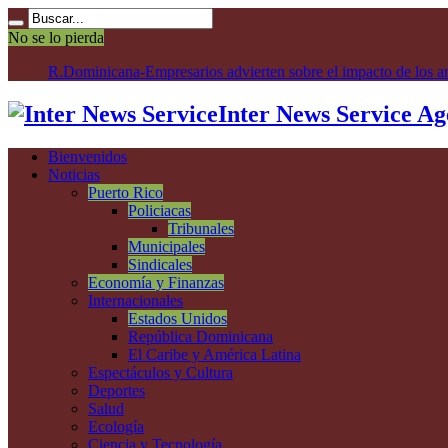
No se lo pierda
R.Dominicana-Empresarios advierten sobre el impacto de los ar
Inter News Service Ag
Bienvenidos
Noticias
Puerto Rico
Policiacas
Tribunales
Municipales
Sindicales
Economía y Finanzas
Internacionales
Estados Unidos
República Dominicana
El Caribe y América Latina
Espectáculos y Cultura
Deportes
Salud
Ecología
Ciencia y Tecnología