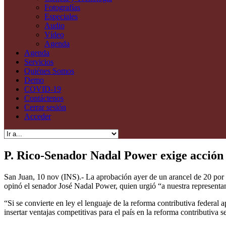
Fotografías
Especiales
Audio
Vídeo
Agenda
Agenda
Servicios
Quiénes Somos
Demo
COVID-19
Contáctenos
Cerrar sesión
Acceder
P. Rico-Senador Nadal Power exige acción 
San Juan, 10 nov (INS).- La aprobación ayer de un arancel de 20 por c
opinó el senador José Nadal Power, quien urgió “a nuestra representan
“Si se convierte en ley el lenguaje de la reforma contributiva federal
insertar ventajas competitivas para el país en la reforma contributiva s