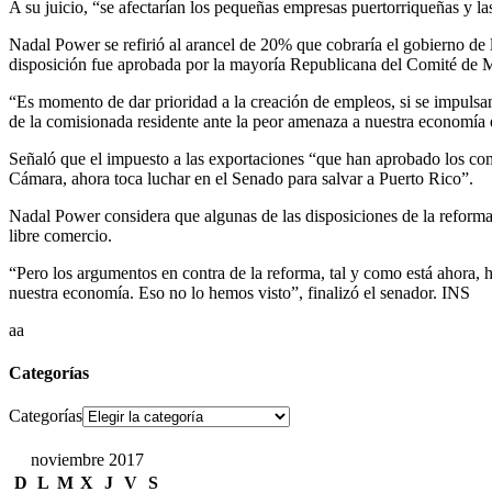
A su juicio, “se afectarían los pequeñas empresas puertorriqueñas y l
Nadal Power se refirió al arancel de 20% que cobraría el gobierno de 
disposición fue aprobada por la mayoría Republicana del Comité de M
“Es momento de dar prioridad a la creación de empleos, si se impulsan 
de la comisionada residente ante la peor amenaza a nuestra economía 
Señaló que el impuesto a las exportaciones “que han aprobado los co
Cámara, ahora toca luchar en el Senado para salvar a Puerto Rico”.
Nadal Power considera que algunas de las disposiciones de la reforma 
libre comercio.
“Pero los argumentos en contra de la reforma, tal y como está ahora, 
nuestra economía. Eso no lo hemos visto”, finalizó el senador. INS
aa
Categorías
Categorías
noviembre 2017
D
L
M
X
J
V
S