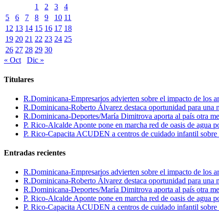
1
2
3
4
5
6
7
8
9
10
11
12
13
14
15
16
17
18
19
20
21
22
23
24
25
26
27
28
29
30
« Oct
Dic »
Titulares
R.Dominicana-Empresarios advierten sobre el impacto de los ar
R.Dominicana-Roberto Álvarez destaca oportunidad para una n
R.Dominicana-Deportes/María Dimitrova aporta al país otra m
P. Rico-Alcalde Aponte pone en marcha red de oasis de agua p
P. Rico-Capacita ACUDEN a centros de cuidado infantil sobre inte
Entradas recientes
R.Dominicana-Empresarios advierten sobre el impacto de los ar
R.Dominicana-Roberto Álvarez destaca oportunidad para una n
R.Dominicana-Deportes/María Dimitrova aporta al país otra m
P. Rico-Alcalde Aponte pone en marcha red de oasis de agua p
P. Rico-Capacita ACUDEN a centros de cuidado infantil sobre inte