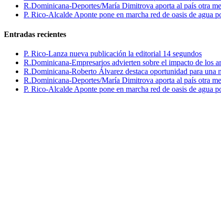
R.Dominicana-Deportes/María Dimitrova aporta al país otra m
P. Rico-Alcalde Aponte pone en marcha red de oasis de agua p
Entradas recientes
P. Rico-Lanza nueva publicación la editorial 14 segundos
R.Dominicana-Empresarios advierten sobre el impacto de los ar
R.Dominicana-Roberto Álvarez destaca oportunidad para una n
R.Dominicana-Deportes/María Dimitrova aporta al país otra m
P. Rico-Alcalde Aponte pone en marcha red de oasis de agua p