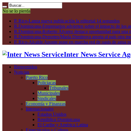
No se lo pierda
P. Rico-Lanza nueva publicación la editorial 14 segundos
R.Dominicana-Empresarios advierten sobre el impacto de los ar
R.Dominicana-Roberto Álvarez destaca oportunidad para una n
R.Dominicana-Deportes/María Dimitrova aporta al país otra m
P. Rico-Alcalde Aponte pone en marcha red de oasis de agua p
Inter News Service Ag
Bienvenidos
Noticias
Puerto Rico
Policiacas
Tribunales
Municipales
Sindicales
Economía y Finanzas
Internacionales
Estados Unidos
República Dominicana
El Caribe y América Latina
Espectáculos y Cultura