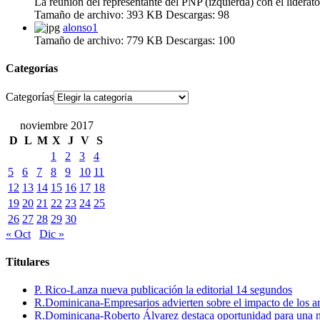
La reunión del representante del PNP (izquierda) con el liderat
Tamaño de archivo:
393 KB
Descargas:
98
alonso1
Tamaño de archivo:
779 KB
Descargas:
100
Categorías
Categorías
noviembre 2017
D
L
M
X
J
V
S
1
2
3
4
5
6
7
8
9
10
11
12
13
14
15
16
17
18
19
20
21
22
23
24
25
26
27
28
29
30
« Oct
Dic »
Titulares
P. Rico-Lanza nueva publicación la editorial 14 segundos
R.Dominicana-Empresarios advierten sobre el impacto de los ar
R.Dominicana-Roberto Álvarez destaca oportunidad para una n