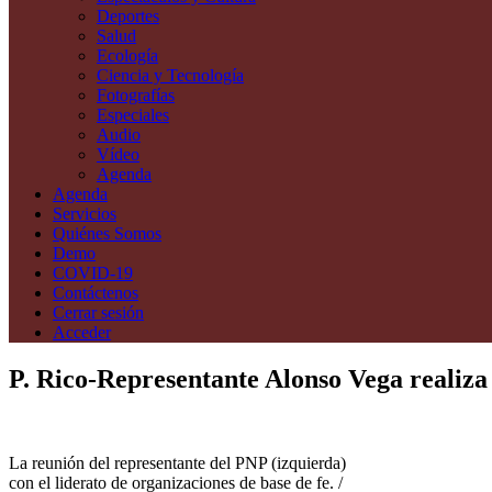
Deportes
Salud
Ecología
Ciencia y Tecnología
Fotografías
Especiales
Audio
Vídeo
Agenda
Agenda
Servicios
Quiénes Somos
Demo
COVID-19
Contáctenos
Cerrar sesión
Acceder
P. Rico-Representante Alonso Vega realiza 
La reunión del representante del PNP (izquierda)
con el liderato de organizaciones de base de fe. /