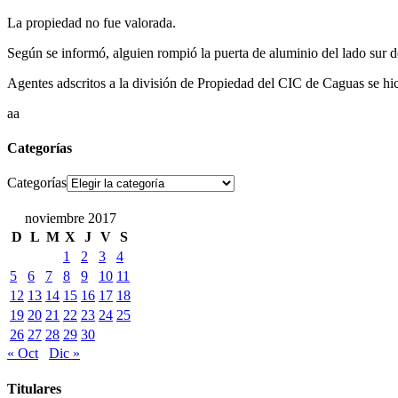
La propiedad no fue valorada.
Según se informó, alguien rompió la puerta de aluminio del lado sur de l
Agentes adscritos a la división de Propiedad del CIC de Caguas se hic
aa
Categorías
Categorías
noviembre 2017
D
L
M
X
J
V
S
1
2
3
4
5
6
7
8
9
10
11
12
13
14
15
16
17
18
19
20
21
22
23
24
25
26
27
28
29
30
« Oct
Dic »
Titulares