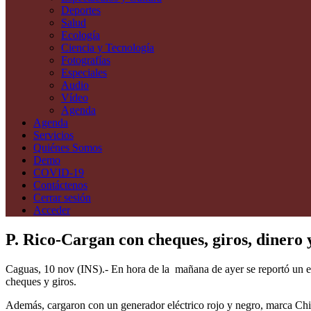
Deportes
Salud
Ecología
Ciencia y Tecnología
Fotografías
Especiales
Audio
Vídeo
Agenda
Agenda
Servicios
Quiénes Somos
Demo
COVID-19
Contáctenos
Cerrar sesión
Acceder
P. Rico-Cargan con cheques, giros, dinero 
Caguas, 10 nov (INS).- En hora de la mañana de ayer se reportó un e
cheques y giros.
Además, cargaron con un generador eléctrico rojo y negro, marca Chic