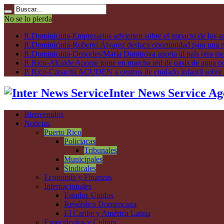
No se lo pierda
R.Dominicana-Empresarios advierten sobre el impacto de los ar
R.Dominicana-Roberto Álvarez destaca oportunidad para una n
R.Dominicana-Deportes/María Dimitrova aporta al país otra m
P. Rico-Alcalde Aponte pone en marcha red de oasis de agua p
P. Rico-Capacita ACUDEN a centros de cuidado infantil sobre inte
Inter News Service Ag
Bienvenidos
Noticias
Puerto Rico
Policiacas
Tribunales
Municipales
Sindicales
Economía y Finanzas
Internacionales
Estados Unidos
República Dominicana
El Caribe y América Latina
Espectáculos y Cultura