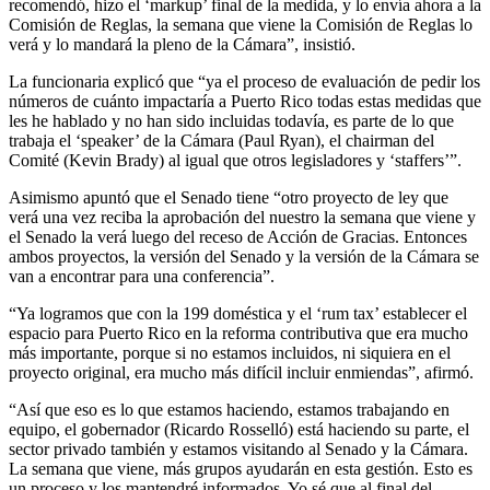
recomendó, hizo el ‘markup’ final de la medida, y lo envía ahora a la
Comisión de Reglas, la semana que viene la Comisión de Reglas lo
verá y lo mandará la pleno de la Cámara”, insistió.
La funcionaria explicó que “ya el proceso de evaluación de pedir los
números de cuánto impactaría a Puerto Rico todas estas medidas que
les he hablado y no han sido incluidas todavía, es parte de lo que
trabaja el ‘speaker’ de la Cámara (Paul Ryan), el chairman del
Comité (Kevin Brady) al igual que otros legisladores y ‘staffers’”.
Asimismo apuntó que el Senado tiene “otro proyecto de ley que
verá una vez reciba la aprobación del nuestro la semana que viene y
el Senado la verá luego del receso de Acción de Gracias. Entonces
ambos proyectos, la versión del Senado y la versión de la Cámara se
van a encontrar para una conferencia”.
“Ya logramos que con la 199 doméstica y el ‘rum tax’ establecer el
espacio para Puerto Rico en la reforma contributiva que era mucho
más importante, porque si no estamos incluidos, ni siquiera en el
proyecto original, era mucho más difícil incluir enmiendas”, afirmó.
“Así que eso es lo que estamos haciendo, estamos trabajando en
equipo, el gobernador (Ricardo Rosselló) está haciendo su parte, el
sector privado también y estamos visitando al Senado y la Cámara.
La semana que viene, más grupos ayudarán en esta gestión. Esto es
un proceso y los mantendré informados. Yo sé que al final del