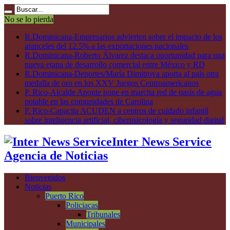
No se lo pierda
R.Dominicana-Empresarios advierten sobre el impacto de los
aranceles del 12.5% a las exportaciones nacionales
R.Dominicana-Roberto Álvarez destaca oportunidad para una
nueva etapa de desarrollo comercial entre México y RD
R.Dominicana-Deportes/María Dimitrova aporta al país otra
medalla de oro en los XXV Juegos Centroamericanos
P. Rico-Alcalde Aponte pone en marcha red de oasis de agua
potable en las comunidades de Carolina
P. Rico-Capacita ACUDEN a centros de cuidado infantil
sobre inteligencia artificial, ciberpsicología y seguridad digital
Inter News Service
Agencia de Noticias
Bienvenidos
Noticias
Puerto Rico
Policiacas
Tribunales
Municipales