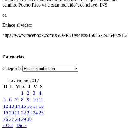
camino, Puerto Rico va a estar incluido”, concluyó. INS
aa
Enlace al vídeo:
https://www.facebook.com/JGOPR51/videos/1503572936402915/
Categorías
Categorías
noviembre 2017
D
L
M
X
J
V
S
1
2
3
4
5
6
7
8
9
10
11
12
13
14
15
16
17
18
19
20
21
22
23
24
25
26
27
28
29
30
« Oct
Dic »