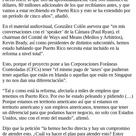
dólares, 80 millones adicionales de los que recibíamos antes, y que
vamos a estar recibiendo en Puerto Rico y esto se ha extendido por
un período de cinco años”, añadió.
En el material audiovisual, González Colón asevera que “en mis
conversaciones con el ‘speaker’ de la Cámara (Paul Ryan), el
chairman del Comité de Ways and Means (Medios y Arbitrios),
Kevin Brady, así como presidentes de distintos subcomités, hemos
estado hablando que Puerto Rico necesita estar incluido en la
reforma a nivel total”.
Esto, porque el proyecto pone a las Corporaciones Foráneas
Controladas (CFCs) tener “el mismo pago de ‘taxes’ que pudieran
tener aquellas que están en Irlanda o aquellas que están en Singapur
y no nos dan una diferenciación”.
“Tal y como está la reforma, afectaría a miles de empleos que
tenemos en Puerto Rico. Por eso he estado peleando y pidiendo (…)
Porque estamos en territorio americano así que si estamos en
territorio americano y son empleos americanos, tenemos que tener
un diferencial para que podamos hacer negocio, no solo con Estados
Unidos, sino con el resto del mundo”, afirmó.
Dijo que la petición “la hemos hecho directa y hay un compromiso
de atender esto. ¿Cuál va hacer el plan para atender esto? Estoy