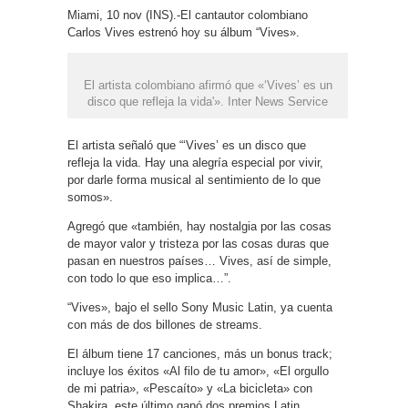
Miami, 10 nov (INS).-El cantautor colombiano
Carlos Vives estrenó hoy su álbum “Vives».
El artista colombiano afirmó que «‘Vives’ es un
disco que refleja la vida'». Inter News Service
El artista señaló que “‘Vives’ es un disco que
refleja la vida. Hay una alegría especial por vivir,
por darle forma musical al sentimiento de lo que
somos».
Agregó que «también, hay nostalgia por las cosas
de mayor valor y tristeza por las cosas duras que
pasan en nuestros países… Vives, así de simple,
con todo lo que eso implica…”.
“Vives», bajo el sello Sony Music Latin, ya cuenta
con más de dos billones de streams.
El álbum tiene 17 canciones, más un bonus track;
incluye los éxitos «Al filo de tu amor», «El orgullo
de mi patria», «Pescaíto» y «La bicicleta» con
Shakira, este último ganó dos premios Latin