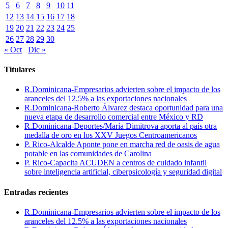
5
6
7
8
9
10
11
12
13
14
15
16
17
18
19
20
21
22
23
24
25
26
27
28
29
30
« Oct
Dic »
Titulares
R.Dominicana-Empresarios advierten sobre el impacto de los
aranceles del 12.5% a las exportaciones nacionales
R.Dominicana-Roberto Álvarez destaca oportunidad para una
nueva etapa de desarrollo comercial entre México y RD
R.Dominicana-Deportes/María Dimitrova aporta al país otra
medalla de oro en los XXV Juegos Centroamericanos
P. Rico-Alcalde Aponte pone en marcha red de oasis de agua
potable en las comunidades de Carolina
P. Rico-Capacita ACUDEN a centros de cuidado infantil
sobre inteligencia artificial, ciberpsicología y seguridad digital
Entradas recientes
R.Dominicana-Empresarios advierten sobre el impacto de los
aranceles del 12.5% a las exportaciones nacionales