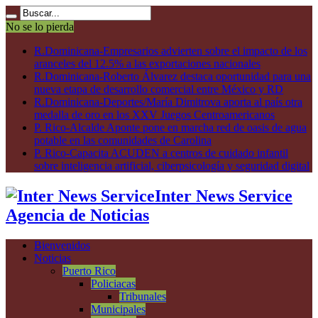
No se lo pierda
R.Dominicana-Empresarios advierten sobre el impacto de los
aranceles del 12.5% a las exportaciones nacionales
R.Dominicana-Roberto Álvarez destaca oportunidad para una
nueva etapa de desarrollo comercial entre México y RD
R.Dominicana-Deportes/María Dimitrova aporta al país otra
medalla de oro en los XXV Juegos Centroamericanos
P. Rico-Alcalde Aponte pone en marcha red de oasis de agua
potable en las comunidades de Carolina
P. Rico-Capacita ACUDEN a centros de cuidado infantil
sobre inteligencia artificial, ciberpsicología y seguridad digital
Inter News Service
Agencia de Noticias
Bienvenidos
Noticias
Puerto Rico
Policiacas
Tribunales
Municipales