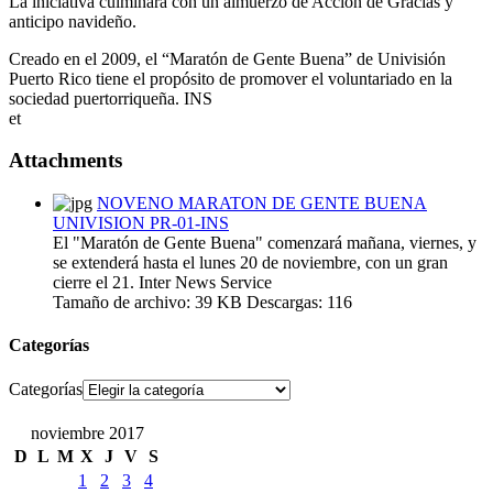
La iniciativa culminará con un almuerzo de Acción de Gracias y
anticipo navideño.
Creado en el 2009, el “Maratón de Gente Buena” de Univisión
Puerto Rico tiene el propósito de promover el voluntariado en la
sociedad puertorriqueña. INS
et
Attachments
NOVENO MARATON DE GENTE BUENA
UNIVISION PR-01-INS
El "Maratón de Gente Buena" comenzará mañana, viernes, y
se extenderá hasta el lunes 20 de noviembre, con un gran
cierre el 21. Inter News Service
Tamaño de archivo:
39 KB
Descargas:
116
Categorías
Categorías
noviembre 2017
D
L
M
X
J
V
S
1
2
3
4