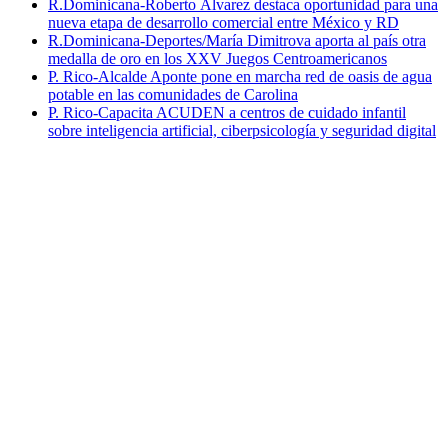
R.Dominicana-Roberto Álvarez destaca oportunidad para una
nueva etapa de desarrollo comercial entre México y RD
R.Dominicana-Deportes/María Dimitrova aporta al país otra
medalla de oro en los XXV Juegos Centroamericanos
P. Rico-Alcalde Aponte pone en marcha red de oasis de agua
potable en las comunidades de Carolina
P. Rico-Capacita ACUDEN a centros de cuidado infantil
sobre inteligencia artificial, ciberpsicología y seguridad digital