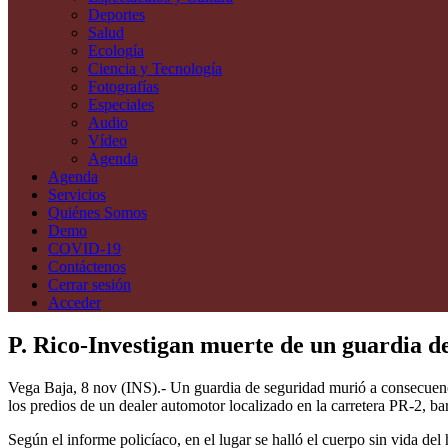
Deportes
Salud
Ecología
Ciencia y Tecnología
Fotografías
Especiales
Audio
Vídeo
Agenda
Agenda
Servicios
Quiénes Somos
Demo
COVID-19
Contáctenos
Cerrar sesión
Acceder
P. Rico-Investigan muerte de un guardia d
Vega Baja, 8 nov (INS).- Un guardia de seguridad murió a consecuenc
los predios de un dealer automotor localizado en la carretera PR-2, b
Según el informe policíaco, en el lugar se halló el cuerpo sin vida d