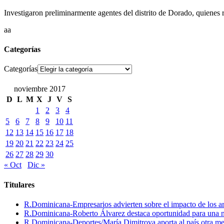
Investigaron preliminarmente agentes del distrito de Dorado, quienes 
aa
Categorías
Categorías
noviembre 2017
D
L
M
X
J
V
S
1
2
3
4
5
6
7
8
9
10
11
12
13
14
15
16
17
18
19
20
21
22
23
24
25
26
27
28
29
30
« Oct
Dic »
Titulares
R.Dominicana-Empresarios advierten sobre el impacto de los ar
R.Dominicana-Roberto Álvarez destaca oportunidad para una n
R.Dominicana-Deportes/María Dimitrova aporta al país otra m