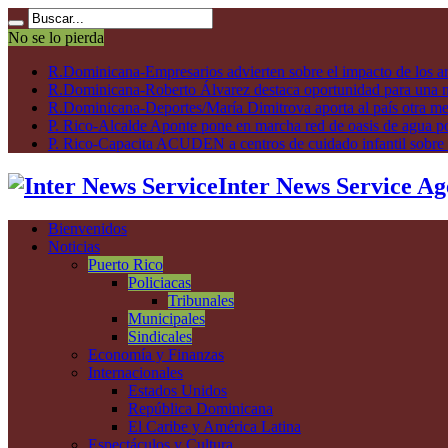
No se lo pierda
R.Dominicana-Empresarios advierten sobre el impacto de los ar
R.Dominicana-Roberto Álvarez destaca oportunidad para una n
R.Dominicana-Deportes/María Dimitrova aporta al país otra m
P. Rico-Alcalde Aponte pone en marcha red de oasis de agua p
P. Rico-Capacita ACUDEN a centros de cuidado infantil sobre inte
Inter News Service Ag
Bienvenidos
Noticias
Puerto Rico
Policiacas
Tribunales
Municipales
Sindicales
Economía y Finanzas
Internacionales
Estados Unidos
República Dominicana
El Caribe y América Latina
Espectáculos y Cultura