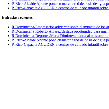
P. Rico-Alcalde Aponte pone en marcha red de oasis de agua p
P. Rico-Capacita ACUDEN a centros de cuidado infantil sobre inte
Entradas recientes
R.Dominicana-Empresarios advierten sobre el impacto de los ar
R.Dominicana-Roberto Álvarez destaca oportunidad para una n
R.Dominicana-Deportes/María Dimitrova aporta al país otra m
P. Rico-Alcalde Aponte pone en marcha red de oasis de agua p
P. Rico-Capacita ACUDEN a centros de cuidado infantil sobre inte