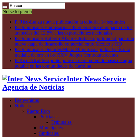
No se lo pierda
P. Rico-Lanza nueva publicación la editorial 14 segundos
R.Dominicana-Empresarios advierten sobre el impacto de los
aranceles del 12.5% a las exportaciones nacionales
R.Dominicana-Roberto Álvarez destaca oportunidad para una
nueva etapa de desarrollo comercial entre México y RD
R.Dominicana-Deportes/María Dimitrova aporta al país otra
medalla de oro en los XXV Juegos Centroamericanos
P. Rico-Alcalde Aponte pone en marcha red de oasis de agua
potable en las comunidades de Carolina
Inter News Service
Agencia de Noticias
Bienvenidos
Noticias
Puerto Rico
Policiacas
Tribunales
Municipales
Sindicales