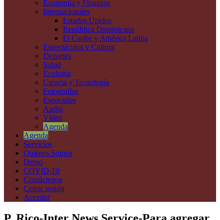
Economía y Finanzas
Internacionales
Estados Unidos
República Dominicana
El Caribe y América Latina
Espectáculos y Cultura
Deportes
Salud
Ecología
Ciencia y Tecnología
Fotografías
Especiales
Audio
Vídeo
Agenda
Agenda
Servicios
Quiénes Somos
Demo
COVID-19
Contáctenos
Cerrar sesión
Acceder
P. Rico-Inter News Service-Para agregar