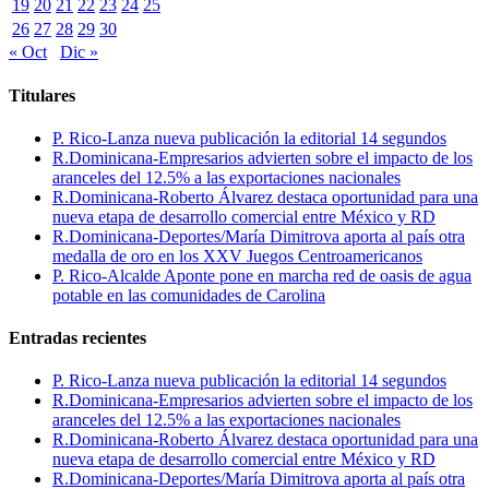
19
20
21
22
23
24
25
26
27
28
29
30
« Oct
Dic »
Titulares
P. Rico-Lanza nueva publicación la editorial 14 segundos
R.Dominicana-Empresarios advierten sobre el impacto de los
aranceles del 12.5% a las exportaciones nacionales
R.Dominicana-Roberto Álvarez destaca oportunidad para una
nueva etapa de desarrollo comercial entre México y RD
R.Dominicana-Deportes/María Dimitrova aporta al país otra
medalla de oro en los XXV Juegos Centroamericanos
P. Rico-Alcalde Aponte pone en marcha red de oasis de agua
potable en las comunidades de Carolina
Entradas recientes
P. Rico-Lanza nueva publicación la editorial 14 segundos
R.Dominicana-Empresarios advierten sobre el impacto de los
aranceles del 12.5% a las exportaciones nacionales
R.Dominicana-Roberto Álvarez destaca oportunidad para una
nueva etapa de desarrollo comercial entre México y RD
R.Dominicana-Deportes/María Dimitrova aporta al país otra