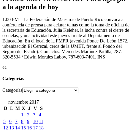
a la agenda de hoy
1:00 PM – La Federación de Maestros de Puerto Rico convoca a
conferencia de prensa para aclarar temas como la toma de oficina de
la secretaria de Educación, Julia Keleher, la lucha contra el cierre de
escuelas, y una actividad este jueves frente al Departamento de
Educación. En el local de la FMPR (avenida Ponce De León 1572,
urbanización El Cerezal, cerca de la UMET, frente al Fondo del
Seguro del Estado). Contactos: Mercedes Martínez Padilla, 787-
320-5534 / Edwin Morales Laboy, 787-603-7401. INS
aa
Categorías
Categorías
noviembre 2017
D
L
M
X
J
V
S
1
2
3
4
5
6
7
8
9
10
11
12
13
14
15
16
17
18