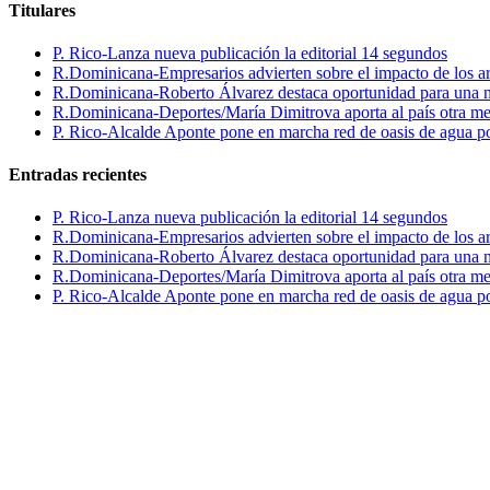
Titulares
P. Rico-Lanza nueva publicación la editorial 14 segundos
R.Dominicana-Empresarios advierten sobre el impacto de los ar
R.Dominicana-Roberto Álvarez destaca oportunidad para una n
R.Dominicana-Deportes/María Dimitrova aporta al país otra m
P. Rico-Alcalde Aponte pone en marcha red de oasis de agua p
Entradas recientes
P. Rico-Lanza nueva publicación la editorial 14 segundos
R.Dominicana-Empresarios advierten sobre el impacto de los ar
R.Dominicana-Roberto Álvarez destaca oportunidad para una n
R.Dominicana-Deportes/María Dimitrova aporta al país otra m
P. Rico-Alcalde Aponte pone en marcha red de oasis de agua p