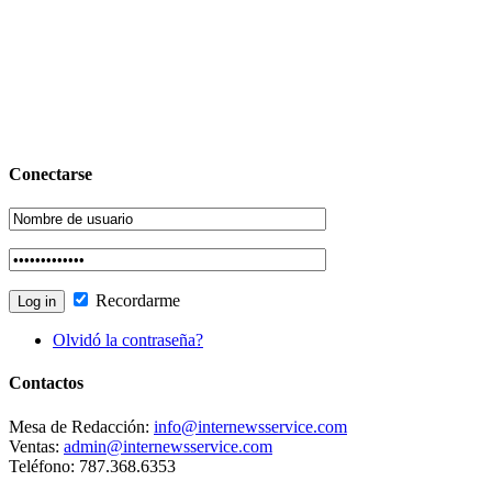
Conectarse
Recordarme
Olvidó la contraseña?
Contactos
Mesa de Redacción:
info@internewsservice.com
Ventas:
admin@internewsservice.com
Teléfono: 787.368.6353