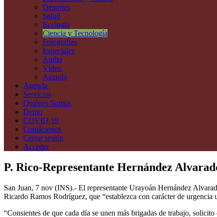
Deportes
Salud
Ecología
Ciencia y Tecnología
Fotografías
Especiales
Audio
Vídeo
Agenda
Agenda
Servicios
Quiénes Somos
Demo
COVID-19
Contáctenos
Cerrar sesión
Acceder
P. Rico-Representante Hernández Alvarado 
San Juan, 7 nov (INS).- El representante Urayoán Hernández Alvarado, 
Ricardo Ramos Rodríguez, que “establezca con carácter de urgencia un
“Consientes de que cada día se unen más brigadas de trabajo, solicit