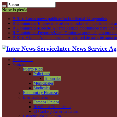
No se lo pierda
P. Rico-Lanza nueva publicación la editorial 14 segundos
R.Dominicana-Empresarios advierten sobre el impacto de los ar
R.Dominicana-Roberto Álvarez destaca oportunidad para una n
R.Dominicana-Deportes/María Dimitrova aporta al país otra m
P. Rico-Alcalde Aponte pone en marcha red de oasis de agua p
Inter News Service Ag
Bienvenidos
Noticias
Puerto Rico
Policiacas
Tribunales
Municipales
Sindicales
Economía y Finanzas
Internacionales
Estados Unidos
República Dominicana
El Caribe y América Latina
Espectáculos y Cultura