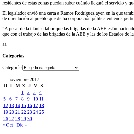
residentes de estas zonas puedan saber cuándo llegará el servicio y qu
El legislador envió una carta a Ramos Rodríguez ayer, en la que tambié
de orientación al pueblo que dicha corporación pública entienda perti
“A pesar de la titánica labor que las brigadas de la AEE están haciend
que con el trabajo de las brigadas de la AEE y las de los Estados de
aa
Categorías
Categorías
noviembre 2017
D
L
M
X
J
V
S
1
2
3
4
5
6
7
8
9
10
11
12
13
14
15
16
17
18
19
20
21
22
23
24
25
26
27
28
29
30
« Oct
Dic »