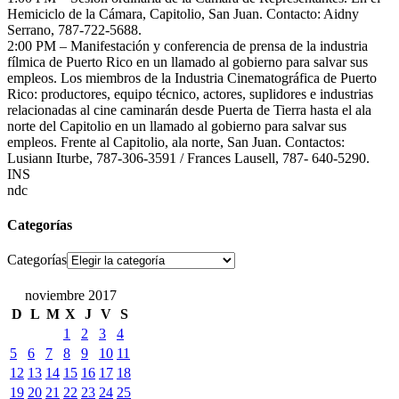
Hemiciclo de la Cámara, Capitolio, San Juan. Contacto: Aidny
Serrano, 787-722-5688.
2:00 PM – Manifestación y conferencia de prensa de la industria
fílmica de Puerto Rico en un llamado al gobierno para salvar sus
empleos. Los miembros de la Industria Cinematográfica de Puerto
Rico: productores, equipo técnico, actores, suplidores e industrias
relacionadas al cine caminarán desde Puerta de Tierra hasta el ala
norte del Capitolio en un llamado al gobierno para salvar sus
empleos. Frente al Capitolio, ala norte, San Juan. Contactos:
Lusiann Iturbe, 787-306-3591 / Frances Lausell, 787- 640-5290.
INS
ndc
Categorías
Categorías
noviembre 2017
D
L
M
X
J
V
S
1
2
3
4
5
6
7
8
9
10
11
12
13
14
15
16
17
18
19
20
21
22
23
24
25