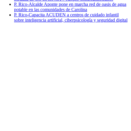
P. Rico-Alcalde Aponte pone en marcha red de oasis de agua
potable en las comunidades de Carolina
P. Rico-Capacita ACUDEN a centros de cuidado infantil
sobre inteligencia artificial, ciberpsicología y seguridad digital