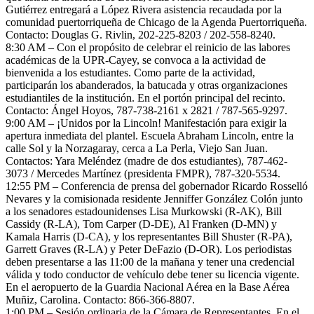
Gutiérrez entregará a López Rivera asistencia recaudada por la
comunidad puertorriqueña de Chicago de la Agenda Puertorriqueña.
Contacto: Douglas G. Rivlin, 202-225-8203 / 202-558-8240.
8:30 AM – Con el propósito de celebrar el reinicio de las labores
académicas de la UPR-Cayey, se convoca a la actividad de
bienvenida a los estudiantes. Como parte de la actividad,
participarán los abanderados, la batucada y otras organizaciones
estudiantiles de la institución. En el portón principal del recinto.
Contacto: Ángel Hoyos, 787-738-2161 x 2821 / 787-565-9297.
9:00 AM – ¡Unidos por la Lincoln! Manifestación para exigir la
apertura inmediata del plantel. Escuela Abraham Lincoln, entre la
calle Sol y la Norzagaray, cerca a La Perla, Viejo San Juan.
Contactos: Yara Meléndez (madre de dos estudiantes), 787-462-
3073 / Mercedes Martínez (presidenta FMPR), 787-320-5534.
12:55 PM – Conferencia de prensa del gobernador Ricardo Rosselló
Nevares y la comisionada residente Jenniffer González Colón junto
a los senadores estadounidenses Lisa Murkowski (R-AK), Bill
Cassidy (R-LA), Tom Carper (D-DE), Al Franken (D-MN) y
Kamala Harris (D-CA), y los representantes Bill Shuster (R-PA),
Garrett Graves (R-LA) y Peter DeFazio (D-OR). Los periodistas
deben presentarse a las 11:00 de la mañana y tener una credencial
válida y todo conductor de vehículo debe tener su licencia vigente.
En el aeropuerto de la Guardia Nacional Aérea en la Base Aérea
Muñiz, Carolina. Contacto: 866-366-8807.
1:00 PM – Sesión ordinaria de la Cámara de Representantes. En el