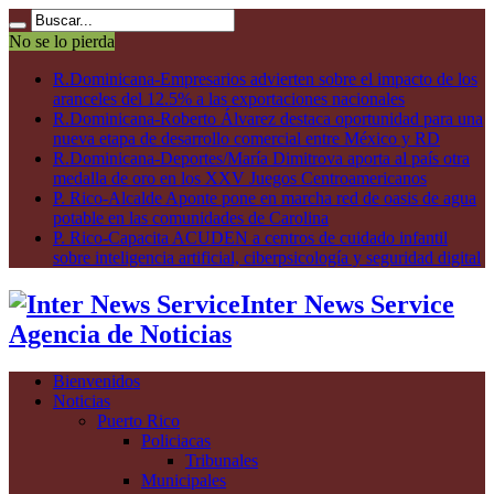
No se lo pierda
R.Dominicana-Empresarios advierten sobre el impacto de los
aranceles del 12.5% a las exportaciones nacionales
R.Dominicana-Roberto Álvarez destaca oportunidad para una
nueva etapa de desarrollo comercial entre México y RD
R.Dominicana-Deportes/María Dimitrova aporta al país otra
medalla de oro en los XXV Juegos Centroamericanos
P. Rico-Alcalde Aponte pone en marcha red de oasis de agua
potable en las comunidades de Carolina
P. Rico-Capacita ACUDEN a centros de cuidado infantil
sobre inteligencia artificial, ciberpsicología y seguridad digital
Inter News Service
Agencia de Noticias
Bienvenidos
Noticias
Puerto Rico
Policiacas
Tribunales
Municipales