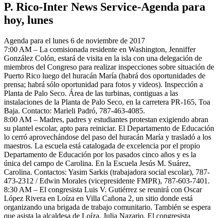
P. Rico-Inter News Service-Agenda para
hoy, lunes
Agenda para el lunes 6 de noviembre de 2017
7:00 AM – La comisionada residente en Washington, Jenniffer
González Colón, estará de visita en la isla con una delegación de
miembros del Congreso para realizar inspecciones sobre situación de
Puerto Rico luego del huracán María (habrá dos oportunidades de
prensa; habrá sólo oportunidad para fotos y videos). Inspección a
Planta de Palo Seco. Área de las turbinas, contiguas a las
instalaciones de la Planta de Palo Seco, en la carretera PR-165, Toa
Baja. Contacto: Marieli Padró, 787-463-4085.
8:00 AM – Madres, padres y estudiantes protestan exigiendo abran
su plantel escolar, apto para reiniciar. El Departamento de Educación
lo cerró aprovechándose del paso del huracán María y trasladó a los
maestros. La escuela está catalogada de excelencia por el propio
Departamento de Educación por los pasados cinco años y es la
única del campo de Carolina. En la Escuela Jesús M. Suárez,
Carolina. Contactos: Yasim Sarkis (trabajadora social escolar), 787-
473-2312 / Edwin Morales (vicepresidente FMPR), 787-603-7401.
8:30 AM – El congresista Luis V. Gutiérrez se reunirá con Oscar
López Rivera en Loíza en Villa Cañona 2, un sitio donde está
organizando una brigada de trabajo comunitario. También se espera
que asista la alcaldesa de Loíza, Julia Nazario. El congresista