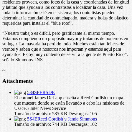
residentes proveen, como fotos de la casa y coordenadas de longitud
y latitud que ayudan a los contratistas a localizar la casa. Una vez
toda la información esté en el sistema, los contratistas pueden
determinar la cantidad de contrachapado, madera y hojas de plástico
requeridas para instalar el “blue roof”.
“Nuestro trabajo es difícil, pero gratificante al mismo tiempo.
Estamos cumpliendo un propósito mayor y tratamos de ponernos en
su lugar. La mayoría ha perdido todo. Muchos están tan felices de
vernos y saben que a nosotros nos importan y estamos aquí para
ayudarlos. Estoy muy contento de servir a la gente de Puerto Rico”,
señaló Simmons. INS
aa
Attachments
534SFERSDE
El coronel James DeLapp enseña a Reed Cordish un mapa
que muestra donde se están llevando a cabo las misiones de
Usace. / Inter News Service
Tamaño de archivo:
585 KB
Descargas:
105
5S4EReed Cordish y Jamie Simmons
Tamaño de archivo:
744 KB
Descargas:
102