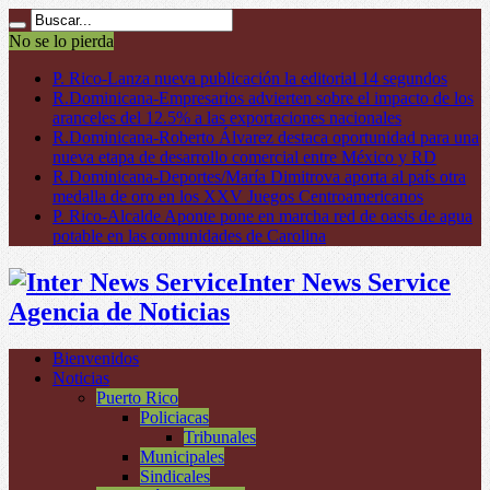
No se lo pierda
P. Rico-Lanza nueva publicación la editorial 14 segundos
R.Dominicana-Empresarios advierten sobre el impacto de los
aranceles del 12.5% a las exportaciones nacionales
R.Dominicana-Roberto Álvarez destaca oportunidad para una
nueva etapa de desarrollo comercial entre México y RD
R.Dominicana-Deportes/María Dimitrova aporta al país otra
medalla de oro en los XXV Juegos Centroamericanos
P. Rico-Alcalde Aponte pone en marcha red de oasis de agua
potable en las comunidades de Carolina
Inter News Service
Agencia de Noticias
Bienvenidos
Noticias
Puerto Rico
Policiacas
Tribunales
Municipales
Sindicales