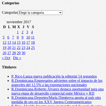
Categorías
Categorías
noviembre 2017
D
L
M
X
J
V
S
1
2
3
4
5
6
7
8
9
10
11
12
13
14
15
16
17
18
19
20
21
22
23
24
25
26
27
28
29
30
« Oct
Dic »
Titulares
P. Rico-Lanza nueva publicación la editorial 14 segundos
R.Dominicana-Empresarios advierten sobre el impacto de los
aranceles del 12.5% a las exportaciones nacionales
R.Dominicana-Roberto Álvarez destaca oportunidad para una
nueva etapa de desarrollo comercial entre México y RD
R.Dominicana-Deportes/María Dimitrova aporta al país otra
medalla de oro en los XXV Juegos Centroamericanos