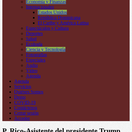
Economía y Finanzas
Internacionales
Estados Unidos
República Dominicana
El Caribe y América Latina
Espectáculos y Cultura
Deportes
Salud
Ecología
Ciencia y Tecnología
Fotografías
Especiales
Audio
Vídeo
Agenda
Agenda
Servicios
Quiénes Somos
Demo
COVID-19
Contáctenos
Cerrar sesión
Acceder
P. Rico-Asistente del presidente Trump