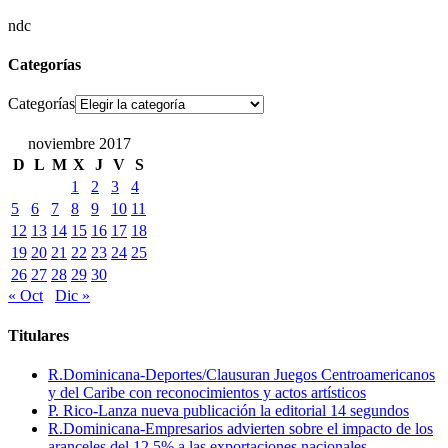
ndc
Categorías
Categorías
noviembre 2017
D
L
M
X
J
V
S
1
2
3
4
5
6
7
8
9
10
11
12
13
14
15
16
17
18
19
20
21
22
23
24
25
26
27
28
29
30
« Oct
Dic »
Titulares
R.Dominicana-Deportes/Clausuran Juegos Centroamericanos
y del Caribe con reconocimientos y actos artísticos
P. Rico-Lanza nueva publicación la editorial 14 segundos
R.Dominicana-Empresarios advierten sobre el impacto de los
aranceles del 12.5% a las exportaciones nacionales