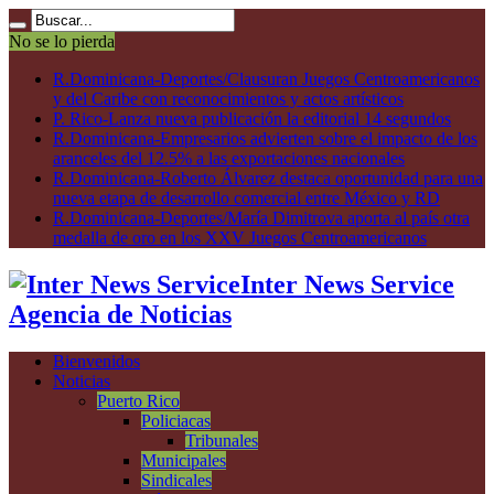
No se lo pierda
R.Dominicana-Deportes/Clausuran Juegos Centroamericanos
y del Caribe con reconocimientos y actos artísticos
P. Rico-Lanza nueva publicación la editorial 14 segundos
R.Dominicana-Empresarios advierten sobre el impacto de los
aranceles del 12.5% a las exportaciones nacionales
R.Dominicana-Roberto Álvarez destaca oportunidad para una
nueva etapa de desarrollo comercial entre México y RD
R.Dominicana-Deportes/María Dimitrova aporta al país otra
medalla de oro en los XXV Juegos Centroamericanos
Inter News Service
Agencia de Noticias
Bienvenidos
Noticias
Puerto Rico
Policiacas
Tribunales
Municipales
Sindicales