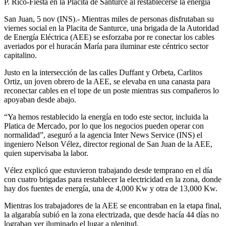
P. Rico-Fiesta en la Placita de Santurce al restablecerse la energía
San Juan, 5 nov (INS).- Mientras miles de personas disfrutaban su
viernes social en la Placita de Santurce, una brigada de la Autoridad
de Energía Eléctrica (AEE) se esforzaba por re conectar los cables
averiados por el huracán María para iluminar este céntrico sector
capitalino.
Justo en la intersección de las calles Duffant y Orbeta, Carlitos
Ortiz, un joven obrero de la AEE, se elevaba en una canasta para
reconectar cables en el tope de un poste mientras sus compañeros lo
apoyaban desde abajo.
“Ya hemos restablecido la energía en todo este sector, incluida la
Platica de Mercado, por lo que los negocios pueden operar con
normalidad”, aseguró a la agencia Inter News Service (INS) el
ingeniero Nelson Vélez, director regional de San Juan de la AEE,
quien supervisaba la labor.
Vélez explicó que estuvieron trabajando desde temprano en el día
con cuatro brigadas para restablecer la electricidad en la zona, donde
hay dos fuentes de energía, una de 4,000 Kw y otra de 13,000 Kw.
Mientras los trabajadores de la AEE se encontraban en la etapa final,
la algarabía subió en la zona electrizada, que desde hacía 44 días no
lograban ver iluminado el lugar a plenitud.