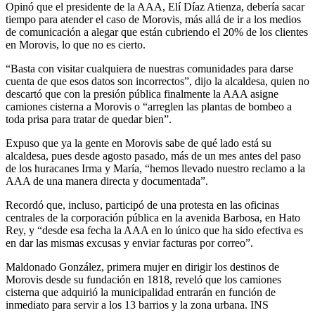
Opinó que el presidente de la AAA, Elí Díaz Atienza, debería sacar
tiempo para atender el caso de Morovis, más allá de ir a los medios
de comunicación a alegar que están cubriendo el 20% de los clientes
en Morovis, lo que no es cierto.
“Basta con visitar cualquiera de nuestras comunidades para darse
cuenta de que esos datos son incorrectos”, dijo la alcaldesa, quien no
descartó que con la presión pública finalmente la AAA asigne
camiones cisterna a Morovis o “arreglen las plantas de bombeo a
toda prisa para tratar de quedar bien”.
Expuso que ya la gente en Morovis sabe de qué lado está su
alcaldesa, pues desde agosto pasado, más de un mes antes del paso
de los huracanes Irma y María, “hemos llevado nuestro reclamo a la
AAA de una manera directa y documentada”.
Recordó que, incluso, participó de una protesta en las oficinas
centrales de la corporación pública en la avenida Barbosa, en Hato
Rey, y “desde esa fecha la AAA en lo único que ha sido efectiva es
en dar las mismas excusas y enviar facturas por correo”.
Maldonado González, primera mujer en dirigir los destinos de
Morovis desde su fundación en 1818, reveló que los camiones
cisterna que adquirió la municipalidad entrarán en función de
inmediato para servir a los 13 barrios y la zona urbana. INS