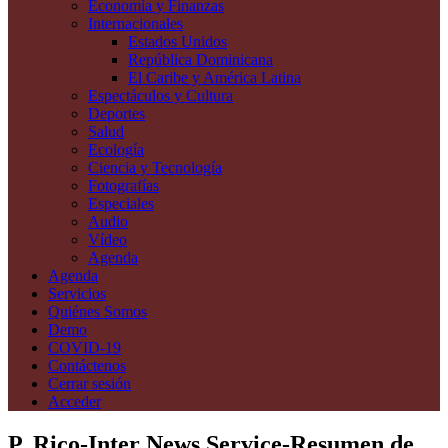
Economía y Finanzas
Internacionales
Estados Unidos
República Dominicana
El Caribe y América Latina
Espectáculos y Cultura
Deportes
Salud
Ecología
Ciencia y Tecnología
Fotografías
Especiales
Audio
Vídeo
Agenda
Agenda
Servicios
Quiénes Somos
Demo
COVID-19
Contáctenos
Cerrar sesión
Acceder
P. Rico-Inter News Service-Resumen de