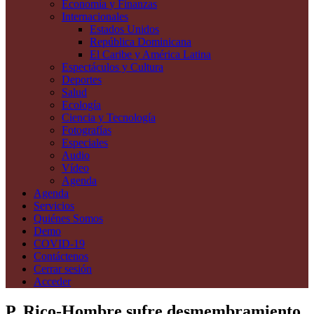
Economía y Finanzas
Internacionales
Estados Unidos
República Dominicana
El Caribe y América Latina
Espectáculos y Cultura
Deportes
Salud
Ecología
Ciencia y Tecnología
Fotografías
Especiales
Audio
Vídeo
Agenda
Agenda
Servicios
Quiénes Somos
Demo
COVID-19
Contáctenos
Cerrar sesión
Acceder
P. Rico-Hombre sufre desmembramiento