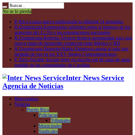
No se lo pierda
P. Rico-Lanza nueva publicación la editorial 14 segundos
R.Dominicana-Empresarios advierten sobre el impacto de los
aranceles del 12.5% a las exportaciones nacionales
R.Dominicana-Roberto Álvarez destaca oportunidad para una
nueva etapa de desarrollo comercial entre México y RD
R.Dominicana-Deportes/María Dimitrova aporta al país otra
medalla de oro en los XXV Juegos Centroamericanos
P. Rico-Alcalde Aponte pone en marcha red de oasis de agua
potable en las comunidades de Carolina
Inter News Service
Agencia de Noticias
Bienvenidos
Noticias
Puerto Rico
Policiacas
Tribunales
Municipales
Sindicales