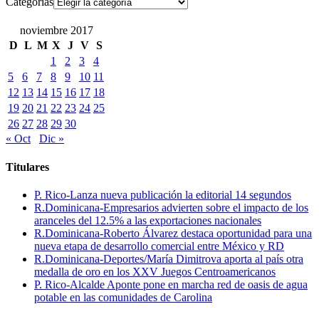
Categorías
noviembre 2017
D
L
M
X
J
V
S
1
2
3
4
5
6
7
8
9
10
11
12
13
14
15
16
17
18
19
20
21
22
23
24
25
26
27
28
29
30
« Oct
Dic »
Titulares
P. Rico-Lanza nueva publicación la editorial 14 segundos
R.Dominicana-Empresarios advierten sobre el impacto de los
aranceles del 12.5% a las exportaciones nacionales
R.Dominicana-Roberto Álvarez destaca oportunidad para una
nueva etapa de desarrollo comercial entre México y RD
R.Dominicana-Deportes/María Dimitrova aporta al país otra
medalla de oro en los XXV Juegos Centroamericanos
P. Rico-Alcalde Aponte pone en marcha red de oasis de agua
potable en las comunidades de Carolina